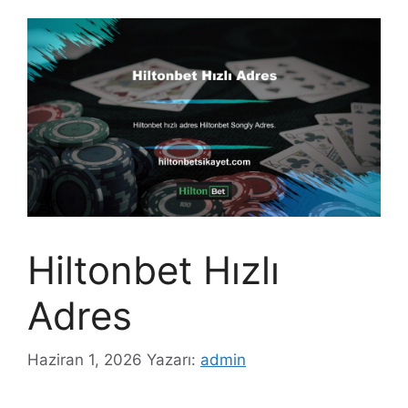
Hiltonbet Hızlı
Adres
Haziran 1, 2026
Yazarı:
admin