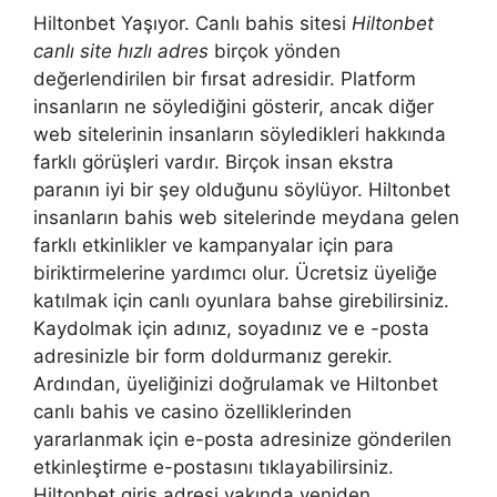
Hiltonbet Yaşıyor. Canlı bahis sitesi
Hiltonbet
canlı site hızlı adres
birçok yönden
değerlendirilen bir fırsat adresidir. Platform
insanların ne söylediğini gösterir, ancak diğer
web sitelerinin insanların söyledikleri hakkında
farklı görüşleri vardır. Birçok insan ekstra
paranın iyi bir şey olduğunu söylüyor. Hiltonbet
insanların bahis web sitelerinde meydana gelen
farklı etkinlikler ve kampanyalar için para
biriktirmelerine yardımcı olur. Ücretsiz üyeliğe
katılmak için canlı oyunlara bahse girebilirsiniz.
Kaydolmak için adınız, soyadınız ve e -posta
adresinizle bir form doldurmanız gerekir.
Ardından, üyeliğinizi doğrulamak ve Hiltonbet
canlı bahis ve casino özelliklerinden
yararlanmak için e-posta adresinize gönderilen
etkinleştirme e-postasını tıklayabilirsiniz.
Hiltonbet giriş adresi yakında yeniden