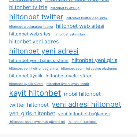
hiltonbet tv izle
hiltonbet tv özelliği
hiltonbet twitter
hiltonbet twitter değişiklik
hiltonbet web sitesi
hiltonbet uluslararası lisansı
hiltonbet web sitesi
hiltonbet yatırımları
hiltonbet yeni adres
hiltonbet yeni adresi
hiltonbet yeni giris
hiltonbet yeni bahis sistemi
hiltonbet yeni twitter bağlantısı
hiltonbet çevrimiçi casino platformu
hiltonbet üyelik
hiltonbet üyelik süreci
hiltonbet üyelik süreci
hiltonbet üye ol oyunu nedir
kayit hiltonbet
mobil hiltonbet
yeni adresi hiltonbet
twitter hiltonbet
yeni giris hiltonbet
yeni hiltonbet bağlantısı
hiltonbet bahis oynamak güvenli mi
hiltonbet katılmak