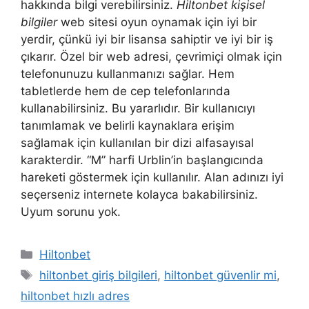
hakkında bilgi verebilirsiniz.
Hiltonbet kişisel
bilgiler
web sitesi oyun oynamak için iyi bir
yerdir, çünkü iyi bir lisansa sahiptir ve iyi bir iş
çıkarır. Özel bir web adresi, çevrimiçi olmak için
telefonunuzu kullanmanızı sağlar. Hem
tabletlerde hem de cep telefonlarında
kullanabilirsiniz. Bu yararlıdır. Bir kullanıcıyı
tanımlamak ve belirli kaynaklara erişim
sağlamak için kullanılan bir dizi alfasayısal
karakterdir. “M” harfi Urblin’in başlangıcında
hareketi göstermek için kullanılır. Alan adınızı iyi
seçerseniz internete kolayca bakabilirsiniz.
Uyum sorunu yok.
Kategoriler
Hiltonbet
Etiketler
hiltonbet giriş bilgileri
,
hiltonbet güvenlir mi
,
hiltonbet hızlı adres