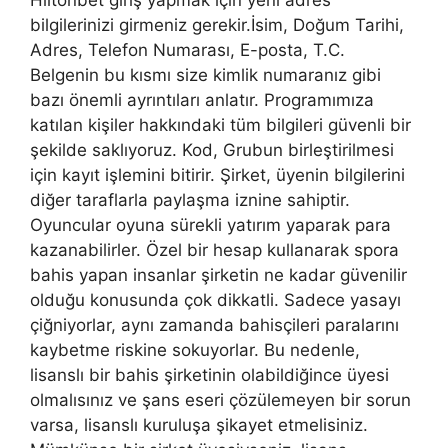
bilgilerinizi girmeniz gerekir.İsim, Doğum Tarihi,
Adres, Telefon Numarası, E-posta, T.C.
Belgenin bu kısmı size kimlik numaranız gibi
bazı önemli ayrıntıları anlatır. Programımıza
katılan kişiler hakkındaki tüm bilgileri güvenli bir
şekilde saklıyoruz. Kod, Grubun birleştirilmesi
için kayıt işlemini bitirir. Şirket, üyenin bilgilerini
diğer taraflarla paylaşma iznine sahiptir.
Oyuncular oyuna sürekli yatırım yaparak para
kazanabilirler. Özel bir hesap kullanarak spora
bahis yapan insanlar şirketin ne kadar güvenilir
olduğu konusunda çok dikkatli. Sadece yasayı
çiğniyorlar, aynı zamanda bahisçileri paralarını
kaybetme riskine sokuyorlar. Bu nedenle,
lisanslı bir bahis şirketinin olabildiğince üyesi
olmalısınız ve şans eseri çözülemeyen bir sorun
varsa, lisanslı kuruluşa şikayet etmelisiniz.