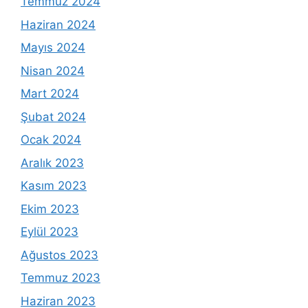
Temmuz 2024
Haziran 2024
Mayıs 2024
Nisan 2024
Mart 2024
Şubat 2024
Ocak 2024
Aralık 2023
Kasım 2023
Ekim 2023
Eylül 2023
Ağustos 2023
Temmuz 2023
Haziran 2023