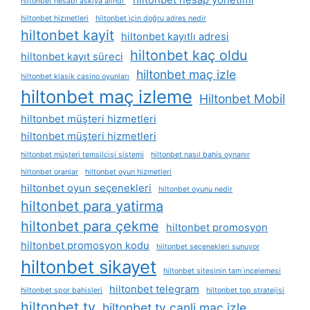
hiltonbet hesap yönetimi
hiltonbet hesabı askıya alındı ​​
hiltonbet hizmetleri
hiltonbet i̇çin doğru adres nedir
hiltonbet kayit
hiltonbet kayıtlı adresi
hiltonbet kaç oldu
hiltonbet kayıt süreci
hiltonbet maç izle
hiltonbet klasik casino oyunları
hiltonbet maç izleme
Hiltonbet Mobil
hiltonbet müşteri hizmetleri
hiltonbet müşteri hizmetleri
hiltonbet müşteri temsilcisi sistemi
hiltonbet nasıl bahis oynanır
hiltonbet oranlar
hiltonbet oyun hizmetleri
hiltonbet oyun seçenekleri
hiltonbet oyunu nedir
hiltonbet para yatirma
hiltonbet para çekme
hiltonbet promosyon
hiltonbet promosyon kodu
hiltonbet seçenekleri sunuyor
hiltonbet sikayet
hiltonbet sitesinin tam i̇ncelemesi
hiltonbet telegram
hiltonbet spor bahisleri
hiltonbet top stratejisi
hiltonbet tv
hiltonbet tv canli maç izle