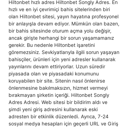
Hiltonbet hızlı adres Hiltonbet Songly Adres. En
hızlı ve en iyi çevrimiçi bahis sitelerinden biri
olan Hiltonbet sitesi, yayın hayatına profesyonel
bir anlayışla devam ediyor. Mümkün olan bazen,
bir bahis sitesinde oturum açma yolu değişir,
ancak girişte herhangi bir sorun yaşamamanız
gerekir. Bu nedenle Hiltonbet işaretini
göremezsiniz. Sevkiyatlarıyla ilgili sorun yaşayan
bahisçiler, ürünleri için yeni adresler kullanarak
yayınlarını devam ettiriyorlar. Uzun süredir
piyasada olan ve piyasadaki konumunu
koruyabilen bir site. Sitenin nasıl önlenirse
önlenmesine bakılmaksızın, hizmet vermeyi
bırakmayan şirketin içeriği. Hiltonbet Songly
Adres Adresi. Web sitesi bir bildirim aldı ve
şimdi yeni giriş adresini kullanarak eski
adresten bir etkinlik düzenledi. Ayrıca, 7-24
sosyal medya hesapları için geçerli URL ve Giriş