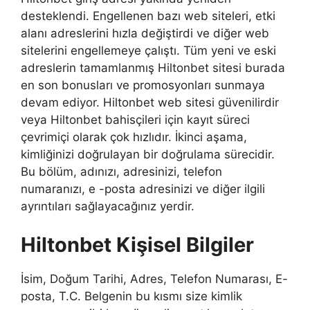
desteklendi. Engellenen bazı web siteleri, etki
alanı adreslerini hızla değiştirdi ve diğer web
sitelerini engellemeye çalıştı. Tüm yeni ve eski
adreslerin tamamlanmış Hiltonbet sitesi burada
en son bonusları ve promosyonları sunmaya
devam ediyor. Hiltonbet web sitesi güvenilirdir
veya Hiltonbet bahisçileri için kayıt süreci
çevrimiçi olarak çok hızlıdır. İkinci aşama,
kimliğinizi doğrulayan bir doğrulama sürecidir.
Bu bölüm, adınızı, adresinizi, telefon
numaranızı, e -posta adresinizi ve diğer ilgili
ayrıntıları sağlayacağınız yerdir.
Hiltonbet Kişisel Bilgiler
İsim, Doğum Tarihi, Adres, Telefon Numarası, E-
posta, T.C. Belgenin bu kısmı size kimlik