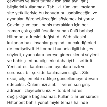
çevrimiçi ve aktif tutmak için asla aynı giriş
bilgilerini kullanmaz. Tabii ki, tüm katılımcıların
site yetkilileriyle bu konuda buluşabileceğini ve
ayrıntıları öğrenebileceğini söylemek istiyoruz.
Çevrimiçi ve canlı bahis meraklıları için her
zaman çok çeşitli fırsatlar sunan ünlü bahisçi
Hiltonbet adresini değiştirdi. Web sitesini
kullanan bazı insanlar gergindi, ancak diğerleri
de endişeliydi. Hiltonbet bununla ilgili bir şey
söyledi, oyunculara nereye gideceklerini söyledi
ve bahisçileri bu bilgilerle daha iyi hissettirdi.
Yeni adres, katılımcıların oyunlara hızlı ve
sorunsuz bir şekilde katılmasını sağlar. Site
ekibi, bilgileri elde ettikçe güncellemeye devam
edecektir. Önleminizi alabilir ve en son giriş
adresini izleyebilirsiniz. Hiltonbet adres
değişikliğine bağlanamaz. Kullanıcılar bir süredir
Hiltonbet bahis yönetimiyle temas halinde