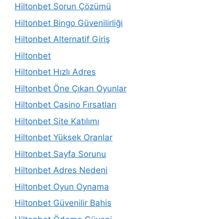
Hiltonbet Sorun Çözümü
Hiltonbet Bingo Güvenilirliği
Hiltonbet Alternatif Giriş
Hiltonbet
Hiltonbet Hızlı Adres
Hiltonbet Öne Çıkan Oyunlar
Hiltonbet Casino Fırsatları
Hiltonbet Site Katılımı
Hiltonbet Yüksek Oranlar
Hiltonbet Sayfa Sorunu
Hiltonbet Adres Nedeni
Hiltonbet Oyun Oynama
Hiltonbet Güvenilir Bahis