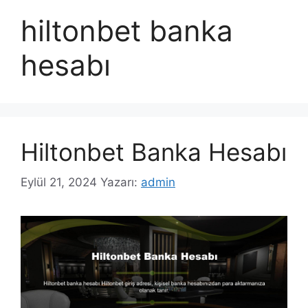
hiltonbet banka
hesabı
Hiltonbet Banka Hesabı
Eylül 21, 2024
Yazarı:
admin