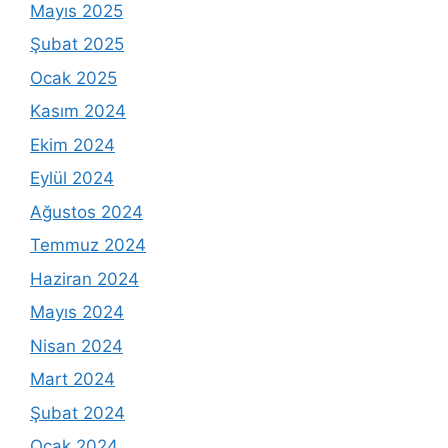
Mayıs 2025
Şubat 2025
Ocak 2025
Kasım 2024
Ekim 2024
Eylül 2024
Ağustos 2024
Temmuz 2024
Haziran 2024
Mayıs 2024
Nisan 2024
Mart 2024
Şubat 2024
Ocak 2024