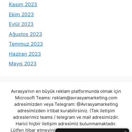
Kasım 2023
Ekim 2023
Eylül 2023
Ağustos 2023
Temmuz 2023
Haziran 2023
Mayıs 2023
Avrasya'nın en büyük reklam platformunda olmak için
Microsoft Teams:
reklam@avrasyamarketing.com
adresimizden veya Telegram: @Avrasyamarketing
adresimizden irtibat kurabilirsiniz. (Tek iletişim
adreslerimiz teams / telegram ve mail adresimizdir.
Harici hiçbir iletişim adresimiz bulunmamaktadır.
Lütfen itibar etmeyiniz.) Türkiye yasalarına göre 7258