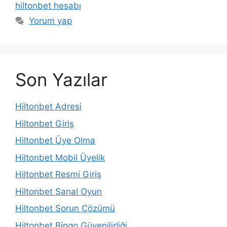
hiltonbet hesabı
Yorum yap
Son Yazılar
Hiltonbet Adresi
Hiltonbet Giriş
Hiltonbet Üye Olma
Hiltonbet Mobil Üyelik
Hiltonbet Resmi Giriş
Hiltonbet Sanal Oyun
Hiltonbet Sorun Çözümü
Hiltonbet Bingo Güvenilirliği