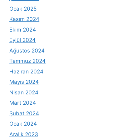
Ocak 2025
Kasım 2024
Ekim 2024
Eylül 2024
Ağustos 2024
Temmuz 2024
Haziran 2024
Mayıs 2024
Nisan 2024
Mart 2024
Şubat 2024
Ocak 2024
Aralık 2023