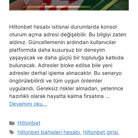
Hiltonbet hesabı i̇stisnai durumlarda konsol
oturum açma adresi değişebilir. Bu bilgiyi zaten
aldınız. Güncellemenin ardından kullanıcılar
platformda daha kusursuz bir deneyim
yaşayacak ve daha güçlü bir topluluğa katkıda
bulunacak. Adresler bloke edilse bile yeni
adresler derhal işleme alınacaktır. Bu senaryo
öngörülebilirdi ve tüm uygun önlemler
uygulandı. Gereksiz riskler almadan, yeterince
hazırlıklı olarak hayatta kalma fırsatına …
Devamını oku…
Kategoriler
Hiltonbet
Etiketler
hiltonbet bahisleri hesabı
,
hiltonbet girisi
,