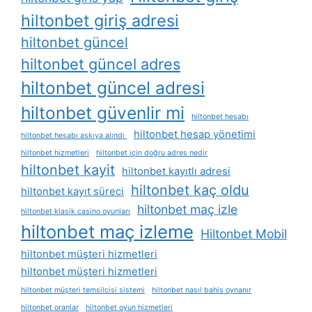
hiltonbet giriş adresi
hiltonbet güncel
hiltonbet güncel adres
hiltonbet güncel adresi
hiltonbet güvenlir mi
hiltonbet hesabı
hiltonbet hesap yönetimi
hiltonbet hesabı askıya alındı ​​
hiltonbet hizmetleri
hiltonbet i̇çin doğru adres nedir
hiltonbet kayit
hiltonbet kayıtlı adresi
hiltonbet kaç oldu
hiltonbet kayıt süreci
hiltonbet maç izle
hiltonbet klasik casino oyunları
hiltonbet maç izleme
Hiltonbet Mobil
hiltonbet müşteri hizmetleri
hiltonbet müşteri hizmetleri
hiltonbet müşteri temsilcisi sistemi
hiltonbet nasıl bahis oynanır
hiltonbet oranlar
hiltonbet oyun hizmetleri