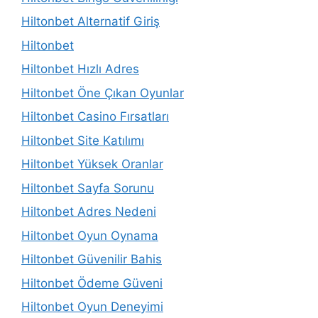
Hiltonbet Alternatif Giriş
Hiltonbet
Hiltonbet Hızlı Adres
Hiltonbet Öne Çıkan Oyunlar
Hiltonbet Casino Fırsatları
Hiltonbet Site Katılımı
Hiltonbet Yüksek Oranlar
Hiltonbet Sayfa Sorunu
Hiltonbet Adres Nedeni
Hiltonbet Oyun Oynama
Hiltonbet Güvenilir Bahis
Hiltonbet Ödeme Güveni
Hiltonbet Oyun Deneyimi