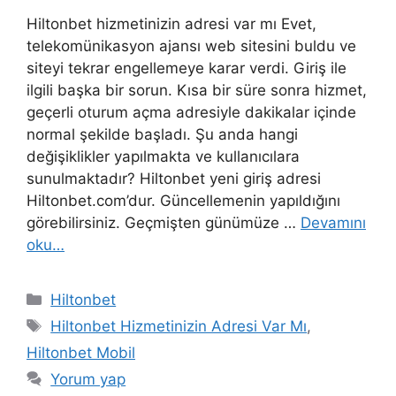
Hiltonbet hizmetinizin adresi var mı Evet,
telekomünikasyon ajansı web sitesini buldu ve
siteyi tekrar engellemeye karar verdi. Giriş ile
ilgili başka bir sorun. Kısa bir süre sonra hizmet,
geçerli oturum açma adresiyle dakikalar içinde
normal şekilde başladı. Şu anda hangi
değişiklikler yapılmakta ve kullanıcılara
sunulmaktadır? Hiltonbet yeni giriş adresi
Hiltonbet.com’dur. Güncellemenin yapıldığını
görebilirsiniz. Geçmişten günümüze …
Devamını
oku…
Kategoriler
Hiltonbet
Etiketler
Hiltonbet Hizmetinizin Adresi Var Mı
,
Hiltonbet Mobil
Yorum yap