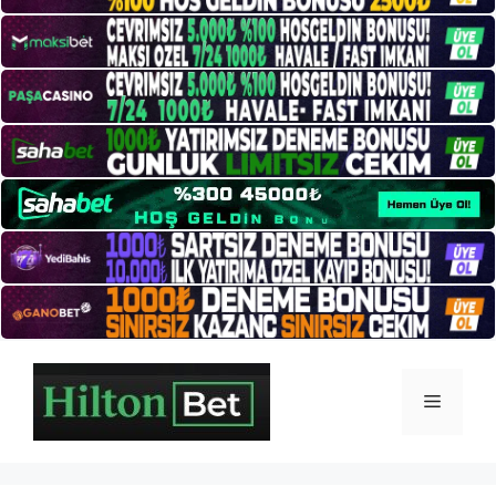
İçeriğe
atla
Menü