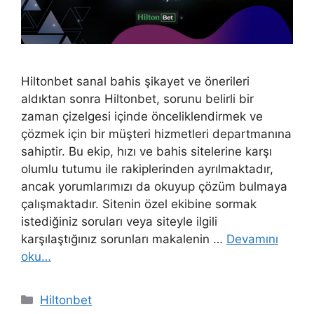
Hiltonbet sanal bahis şikayet ve önerileri
aldıktan sonra Hiltonbet, sorunu belirli bir
zaman çizelgesi içinde önceliklendirmek ve
çözmek için bir müşteri hizmetleri departmanına
sahiptir. Bu ekip, hızı ve bahis sitelerine karşı
olumlu tutumu ile rakiplerinden ayrılmaktadır,
ancak yorumlarımızı da okuyup çözüm bulmaya
çalışmaktadır. Sitenin özel ekibine sormak
istediğiniz soruları veya siteyle ilgili
karşılaştığınız sorunları makalenin …
Devamını
oku…
Kategoriler
Hiltonbet