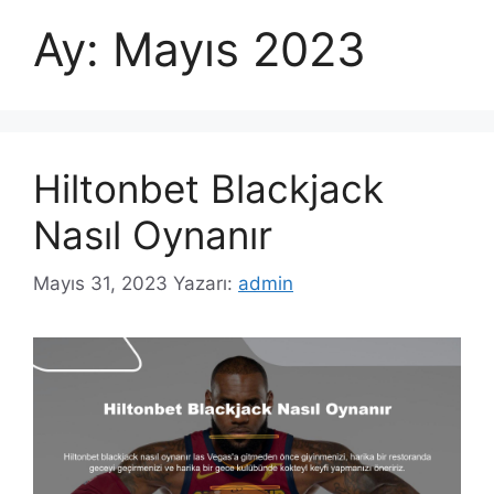
Ay:
Mayıs 2023
Hiltonbet Blackjack
Nasıl Oynanır
Mayıs 31, 2023
Yazarı:
admin