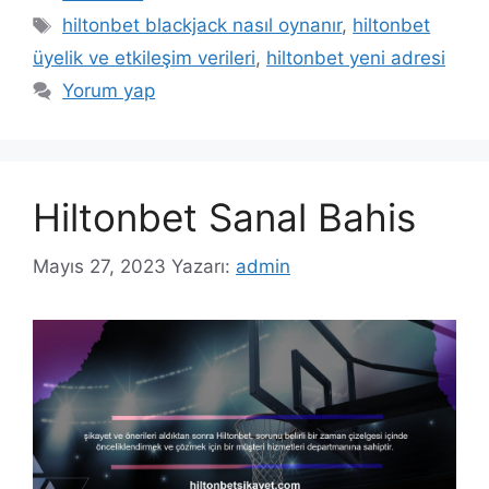
Etiketler
hiltonbet blackjack nasıl oynanır
,
hiltonbet
üyelik ve etkileşim verileri
,
hiltonbet yeni adresi
Yorum yap
Hiltonbet Sanal Bahis
Mayıs 27, 2023
Yazarı:
admin