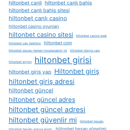
hiltonbet canli
hiltonbet canlı bahis
hiltonbet canlı bahis sitesi
hiltonbet canlı casino
hiltonbet casino oyunları
hiltonbet casino sitesi
hiltonbet casino web
hiltonbet com
hiltonbet cep telefonu
hiltonbet davası hemen i̇mzalanabilir mi
hiltonbet dünya çapı
hiltonbet girisi
hiltonbet erişim
Hiltonbet giriş
hiltonbet giris yap
hiltonbet giriş adresi
hiltonbet güncel
hiltonbet güncel adres
hiltonbet güncel adresi
hiltonbet güvenlir mi
hiltonbet hesabı
hiltonbet hesap yönetimi
hiltonbet hesabı askıya alındı ​​