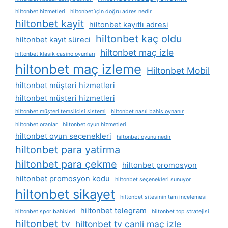
hiltonbet hizmetleri
hiltonbet i̇çin doğru adres nedir
hiltonbet kayit
hiltonbet kayıtlı adresi
hiltonbet kaç oldu
hiltonbet kayıt süreci
hiltonbet maç izle
hiltonbet klasik casino oyunları
hiltonbet maç izleme
Hiltonbet Mobil
hiltonbet müşteri hizmetleri
hiltonbet müşteri hizmetleri
hiltonbet müşteri temsilcisi sistemi
hiltonbet nasıl bahis oynanır
hiltonbet oranlar
hiltonbet oyun hizmetleri
hiltonbet oyun seçenekleri
hiltonbet oyunu nedir
hiltonbet para yatirma
hiltonbet para çekme
hiltonbet promosyon
hiltonbet promosyon kodu
hiltonbet seçenekleri sunuyor
hiltonbet sikayet
hiltonbet sitesinin tam i̇ncelemesi
hiltonbet telegram
hiltonbet spor bahisleri
hiltonbet top stratejisi
hiltonbet tv
hiltonbet tv canli maç izle