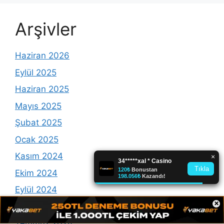
Arşivler
Haziran 2026
Eylül 2025
Haziran 2025
Mayıs 2025
Şubat 2025
Ocak 2025
Kasım 2024
Ekim 2024
Eylül 2024
×
Ağustos 2024
Temmuz 2024