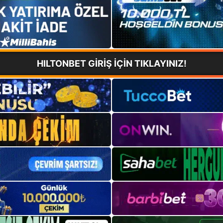
HILTONBET GİRİŞ İÇİN TIKLAYINIZ!