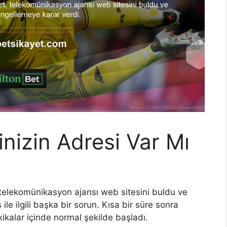
nizin Adresi Var Mı
, telekomünikasyon ajansı web sitesini buldu ve
 ile ilgili başka bir sorun. Kısa bir süre sonra
ikalar içinde normal şekilde başladı.