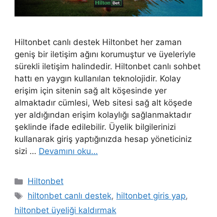
Hiltonbet canlı destek Hiltonbet her zaman
geniş bir iletişim ağını korumuştur ve üyeleriyle
sürekli iletişim halindedir. Hiltonbet canlı sohbet
hattı en yaygın kullanılan teknolojidir. Kolay
erişim için sitenin sağ alt köşesinde yer
almaktadır cümlesi, Web sitesi sağ alt köşede
yer aldığından erişim kolaylığı sağlanmaktadır
şeklinde ifade edilebilir. Üyelik bilgilerinizi
kullanarak giriş yaptığınızda hesap yöneticiniz
sizi …
Devamını oku…
Kategoriler
Hiltonbet
Etiketler
hiltonbet canlı destek
,
hiltonbet giris yap
,
hiltonbet üyeliği kaldırmak