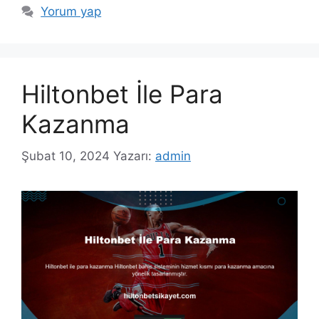
Yorum yap
Hiltonbet İle Para
Kazanma
Şubat 10, 2024
Yazarı:
admin