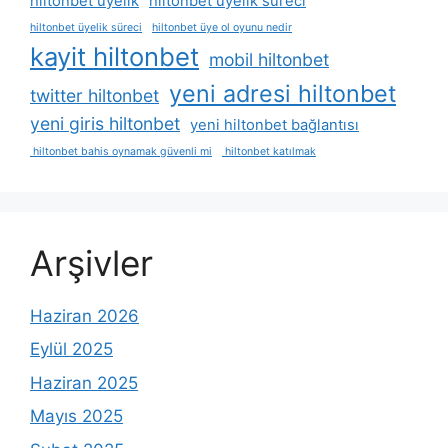
hiltonbet üyelik
hiltonbet üyelik süreci
hiltonbet üyelik süreci
hiltonbet üye ol oyunu nedir
kayit hiltonbet
mobil hiltonbet
yeni adresi hiltonbet
twitter hiltonbet
yeni giris hiltonbet
yeni hiltonbet bağlantısı
hiltonbet bahis oynamak güvenli mi
hiltonbet katılmak
Arşivler
Haziran 2026
Eylül 2025
Haziran 2025
Mayıs 2025