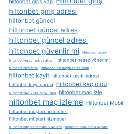
Hiltonbet giriş
hiltonbet giris yap
hiltonbet giriş adresi
hiltonbet güncel
hiltonbet güncel adres
hiltonbet güncel adresi
hiltonbet güvenlir mi
hiltonbet hesabı
hiltonbet hesap yönetimi
hiltonbet hesabı askıya alındı ​​
hiltonbet hizmetleri
hiltonbet i̇çin doğru adres nedir
hiltonbet kayit
hiltonbet kayıtlı adresi
hiltonbet kaç oldu
hiltonbet kayıt süreci
hiltonbet maç izle
hiltonbet klasik casino oyunları
hiltonbet maç izleme
Hiltonbet Mobil
hiltonbet müşteri hizmetleri
hiltonbet müşteri hizmetleri
hiltonbet müşteri temsilcisi sistemi
hiltonbet nasıl bahis oynanır