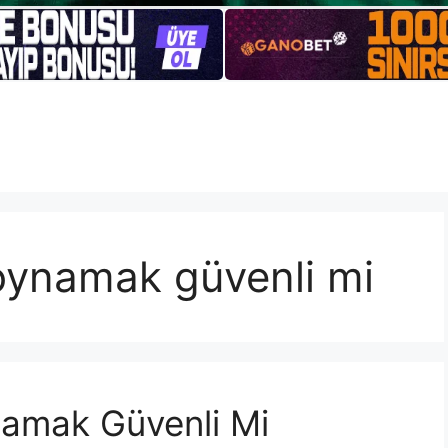
oynamak güvenli mi
namak Güvenli Mi