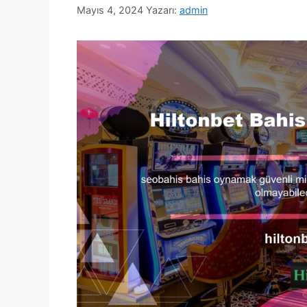
Mayıs 4, 2024
Yazarı:
admin