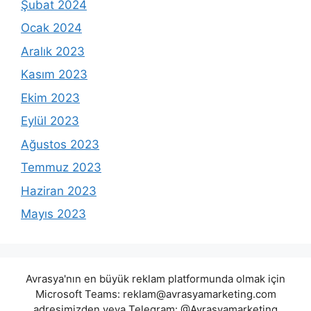
Şubat 2024
Ocak 2024
Aralık 2023
Kasım 2023
Ekim 2023
Eylül 2023
Ağustos 2023
Temmuz 2023
Haziran 2023
Mayıs 2023
Avrasya'nın en büyük reklam platformunda olmak için
Microsoft Teams:
reklam@avrasyamarketing.com
adresimizden veya Telegram: @Avrasyamarketing