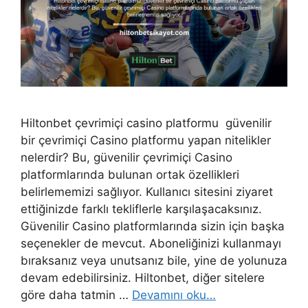
Hiltonbet çevrimiçi casino platformu güvenilir
bir çevrimiçi Casino platformu yapan nitelikler
nelerdir? Bu, güvenilir çevrimiçi Casino
platformlarında bulunan ortak özellikleri
belirlememizi sağlıyor. Kullanıcı sitesini ziyaret
ettiğinizde farklı tekliflerle karşılaşacaksınız.
Güvenilir Casino platformlarında sizin için başka
seçenekler de mevcut. Aboneliğinizi kullanmayı
bıraksanız veya unutsanız bile, yine de yolunuza
devam edebilirsiniz. Hiltonbet, diğer sitelere
göre daha tatmin …
Devamını oku…