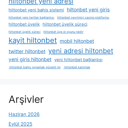
hiltonbet yeni adresi
hiltonbet yeni giris
hiltonbet yeni bahis sistemi
hiltonbet yeni twitter bağlantısı
hiltonbet çevrimiçi casino platformu
hiltonbet üyelik
hiltonbet üyelik süreci
hiltonbet üyelik süreci
hiltonbet üye ol oyunu nedir
kayit hiltonbet
mobil hiltonbet
yeni adresi hiltonbet
twitter hiltonbet
yeni giris hiltonbet
yeni hiltonbet bağlantısı
hiltonbet bahis oynamak güvenli mi
hiltonbet katılmak
Arşivler
Haziran 2026
Eylül 2025