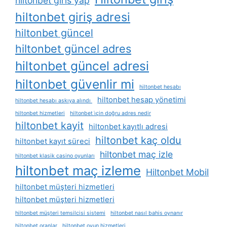
hiltonbet giris yap
hiltonbet giriş adresi
hiltonbet güncel
hiltonbet güncel adres
hiltonbet güncel adresi
hiltonbet güvenlir mi
hiltonbet hesabı
hiltonbet hesap yönetimi
hiltonbet hesabı askıya alındı ​​
hiltonbet hizmetleri
hiltonbet i̇çin doğru adres nedir
hiltonbet kayit
hiltonbet kayıtlı adresi
hiltonbet kaç oldu
hiltonbet kayıt süreci
hiltonbet maç izle
hiltonbet klasik casino oyunları
hiltonbet maç izleme
Hiltonbet Mobil
hiltonbet müşteri hizmetleri
hiltonbet müşteri hizmetleri
hiltonbet müşteri temsilcisi sistemi
hiltonbet nasıl bahis oynanır
hiltonbet oranlar
hiltonbet oyun hizmetleri