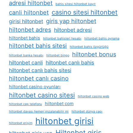
adresi hiltonbet
bahis sitesi hiltonbet kayıt
casino sitesi hiltonbet
canli hiltonbet
giris yap hiltonbet
girisi hiltonbet
hiltonbet adres
hiltonbet adresi
hiltonbet bahis
hiltonbet bahisleri hesabı
hiltonbet bahis oynama
hiltonbet bahis sitesi
hiltonbet bahis özgürlüğü
hiltonbet bonus
hiltonbet banka hesabı
hiltonbet bingo
hiltonbet canli
hiltonbet canlı bahis
hiltonbet canlı bahis sitesi
hiltonbet canlı casino
hiltonbet casino oyunları
hiltonbet casino sitesi
hiltonbet casino web
hiltonbet com
hiltonbet cep telefonu
hiltonbet davası hemen i̇mzalanabilir mi
hiltonbet dünya çapı
hiltonbet girisi
hiltonbet erişim
Hiltonbet giriş