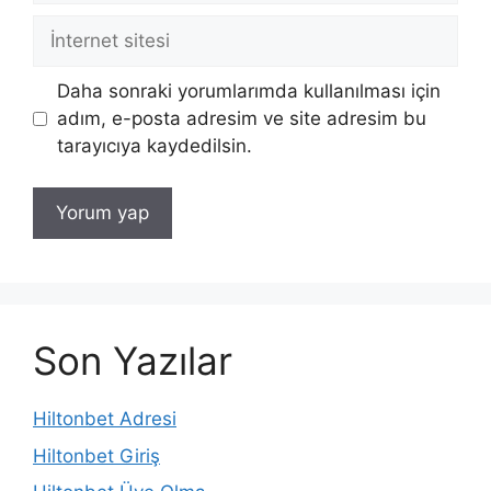
İnternet
sitesi
Daha sonraki yorumlarımda kullanılması için
adım, e-posta adresim ve site adresim bu
tarayıcıya kaydedilsin.
Son Yazılar
Hiltonbet Adresi
Hiltonbet Giriş