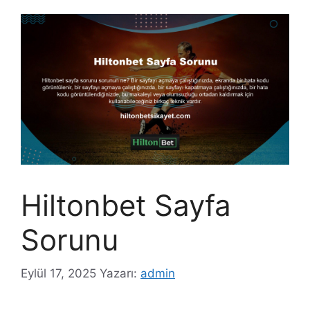
Hiltonbet Sayfa
Sorunu
Eylül 17, 2025
Yazarı:
admin