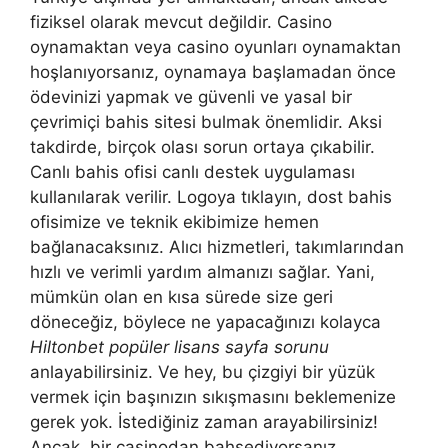
fiziksel olarak mevcut değildir. Casino
oynamaktan veya casino oyunları oynamaktan
hoşlanıyorsanız, oynamaya başlamadan önce
ödevinizi yapmak ve güvenli ve yasal bir
çevrimiçi bahis sitesi bulmak önemlidir. Aksi
takdirde, birçok olası sorun ortaya çıkabilir.
Canlı bahis ofisi canlı destek uygulaması
kullanılarak verilir. Logoya tıklayın, dost bahis
ofisimize ve teknik ekibimize hemen
bağlanacaksınız. Alıcı hizmetleri, takımlarından
hızlı ve verimli yardım almanızı sağlar. Yani,
mümkün olan en kısa sürede size geri
döneceğiz, böylece ne yapacağınızı kolayca
Hiltonbet popüler lisans sayfa sorunu
anlayabilirsiniz. Ve hey, bu çizgiyi bir yüzük
vermek için başınızın sıkışmasını beklemenize
gerek yok. İstediğiniz zaman arayabilirsiniz!
Ancak, bir casinodan bahsediyorsanız,