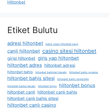
Hiltonbet
Etiket Bulutu
adresi hiltonbet
bahis sitesi hiltonbet kayıt
casino sitesi hiltonbet
canli hiltonbet
giris yap hiltonbet
girisi hiltonbet
hiltonbet adres
hiltonbet adresi
hiltonbet bahis
hiltonbet bahisleri hesabı
hiltonbet bahis oynama
hiltonbet bahis sitesi
hiltonbet bahis özgürlüğü
hiltonbet bonus
hiltonbet banka hesabı
hiltonbet bingo
hiltonbet canli
hiltonbet canlı bahis
hiltonbet canlı bahis sitesi
hiltonbet canlı casino