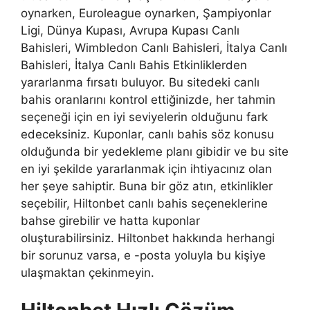
oynarken, Euroleague oynarken, Şampiyonlar
Ligi, Dünya Kupası, Avrupa Kupası Canlı
Bahisleri, Wimbledon Canlı Bahisleri, İtalya Canlı
Bahisleri, İtalya Canlı Bahis Etkinliklerden
yararlanma fırsatı buluyor. Bu sitedeki canlı
bahis oranlarını kontrol ettiğinizde, her tahmin
seçeneği için en iyi seviyelerin olduğunu fark
edeceksiniz. Kuponlar, canlı bahis söz konusu
olduğunda bir yedekleme planı gibidir ve bu site
en iyi şekilde yararlanmak için ihtiyacınız olan
her şeye sahiptir. Buna bir göz atın, etkinlikler
seçebilir, Hiltonbet canlı bahis seçeneklerine
bahse girebilir ve hatta kuponlar
oluşturabilirsiniz. Hiltonbet hakkında herhangi
bir sorunuz varsa, e -posta yoluyla bu kişiye
ulaşmaktan çekinmeyin.