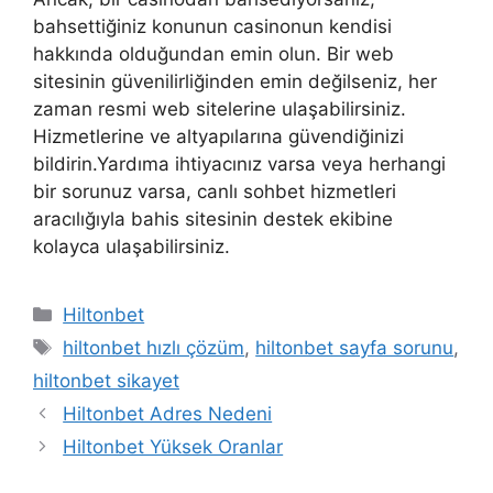
bahsettiğiniz konunun casinonun kendisi
hakkında olduğundan emin olun. Bir web
sitesinin güvenilirliğinden emin değilseniz, her
zaman resmi web sitelerine ulaşabilirsiniz.
Hizmetlerine ve altyapılarına güvendiğinizi
bildirin.Yardıma ihtiyacınız varsa veya herhangi
bir sorunuz varsa, canlı sohbet hizmetleri
aracılığıyla bahis sitesinin destek ekibine
kolayca ulaşabilirsiniz.
Kategoriler
Hiltonbet
Etiketler
hiltonbet hızlı çözüm
,
hiltonbet sayfa sorunu
,
hiltonbet sikayet
Hiltonbet Adres Nedeni
Hiltonbet Yüksek Oranlar