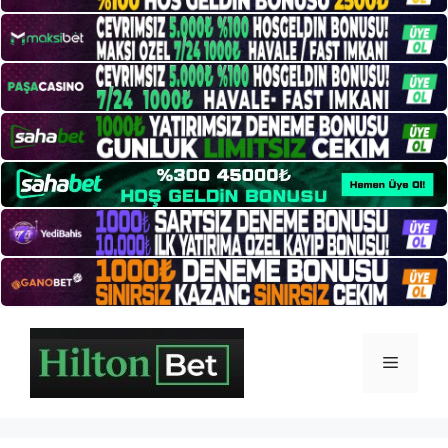
İçeriğe
atla
Menü