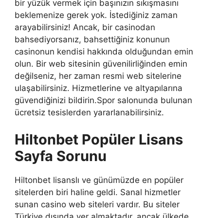
bir yüzük vermek için başınızın sıkışmasını
beklemenize gerek yok. İstediğiniz zaman
arayabilirsiniz! Ancak, bir casinodan
bahsediyorsanız, bahsettiğiniz konunun
casinonun kendisi hakkında olduğundan emin
olun. Bir web sitesinin güvenilirliğinden emin
değilseniz, her zaman resmi web sitelerine
ulaşabilirsiniz. Hizmetlerine ve altyapılarına
güvendiğinizi bildirin.Spor salonunda bulunan
ücretsiz tesislerden yararlanabilirsiniz.
Hiltonbet Popüler Lisans
Sayfa Sorunu
Hiltonbet lisanslı ve günümüzde en popüler
sitelerden biri haline geldi. Sanal hizmetler
sunan casino web siteleri vardır. Bu siteler
Türkiye dışında yer almaktadır, ancak ülkede