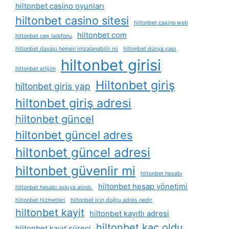
hiltonbet casino oyunları
hiltonbet casino sitesi
hiltonbet casino web
hiltonbet com
hiltonbet cep telefonu
hiltonbet davası hemen i̇mzalanabilir mi
hiltonbet dünya çapı
hiltonbet girisi
hiltonbet erişim
Hiltonbet giriş
hiltonbet giris yap
hiltonbet giriş adresi
hiltonbet güncel
hiltonbet güncel adres
hiltonbet güncel adresi
hiltonbet güvenlir mi
hiltonbet hesabı
hiltonbet hesap yönetimi
hiltonbet hesabı askıya alındı ​​
hiltonbet hizmetleri
hiltonbet i̇çin doğru adres nedir
hiltonbet kayit
hiltonbet kayıtlı adresi
hiltonbet kaç oldu
hiltonbet kayıt süreci