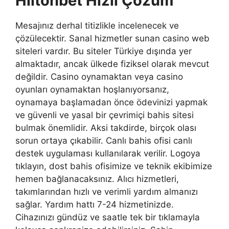
Hiltonbet Hızlı Çözüm
Mesajınız derhal titizlikle incelenecek ve
çözülecektir. Sanal hizmetler sunan casino web
siteleri vardır. Bu siteler Türkiye dışında yer
almaktadır, ancak ülkede fiziksel olarak mevcut
değildir. Casino oynamaktan veya casino
oyunları oynamaktan hoşlanıyorsanız,
oynamaya başlamadan önce ödevinizi yapmak
ve güvenli ve yasal bir çevrimiçi bahis sitesi
bulmak önemlidir. Aksi takdirde, birçok olası
sorun ortaya çıkabilir. Canlı bahis ofisi canlı
destek uygulaması kullanılarak verilir. Logoya
tıklayın, dost bahis ofisimize ve teknik ekibimize
hemen bağlanacaksınız. Alıcı hizmetleri,
takımlarından hızlı ve verimli yardım almanızı
sağlar. Yardım hattı 7-24 hizmetinizde.
Cihazınızı gündüz ve saatle tek bir tıklamayla