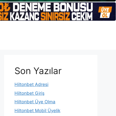
Son Yazılar
Hiltonbet Adresi
Hiltonbet Giriş
Hiltonbet Üye Olma
Hiltonbet Mobil Üyelik