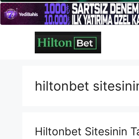
İçeriğe
atla
hiltonbet sitesin
Hiltonbet Sitesinin 