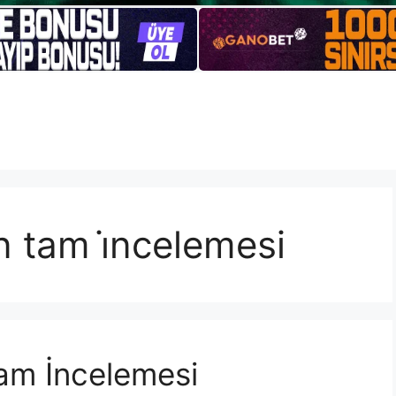
in tam i̇ncelemesi
Tam İncelemesi