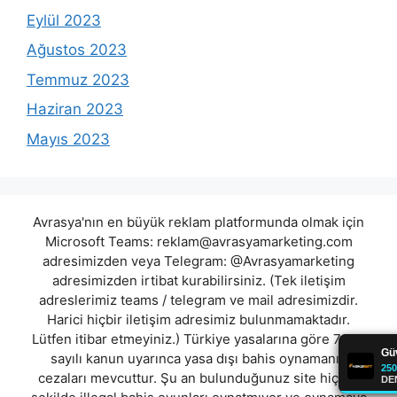
Eylül 2023
Ağustos 2023
Temmuz 2023
Haziran 2023
Mayıs 2023
Avrasya'nın en büyük reklam platformunda olmak için
Microsoft Teams:
reklam@avrasyamarketing.com
adresimizden veya Telegram: @Avrasyamarketing
adresimizden irtibat kurabilirsiniz. (Tek iletişim
adreslerimiz teams / telegram ve mail adresimizdir.
Harici hiçbir iletişim adresimiz bulunmamaktadır.
Lütfen itibar etmeyiniz.) Türkiye yasalarına göre 7258
sayılı kanun uyarınca yasa dışı bahis oynamanın
cezaları mevcuttur. Şu an bulunduğunuz site hiç bir