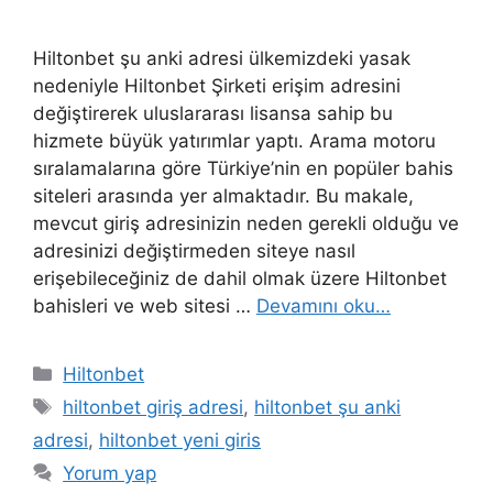
Hiltonbet şu anki adresi ülkemizdeki yasak
nedeniyle Hiltonbet Şirketi erişim adresini
değiştirerek uluslararası lisansa sahip bu
hizmete büyük yatırımlar yaptı. Arama motoru
sıralamalarına göre Türkiye’nin en popüler bahis
siteleri arasında yer almaktadır. Bu makale,
mevcut giriş adresinizin neden gerekli olduğu ve
adresinizi değiştirmeden siteye nasıl
erişebileceğiniz de dahil olmak üzere Hiltonbet
bahisleri ve web sitesi …
Devamını oku…
Kategoriler
Hiltonbet
Etiketler
hiltonbet giriş adresi
,
hiltonbet şu anki
adresi
,
hiltonbet yeni giris
Yorum yap