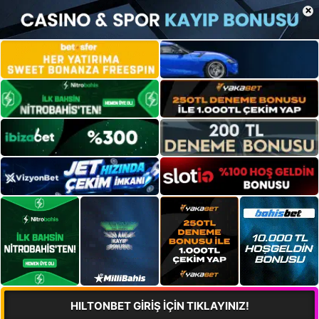
×
HILTONBET GİRİŞ İÇİN TIKLAYINIZ!