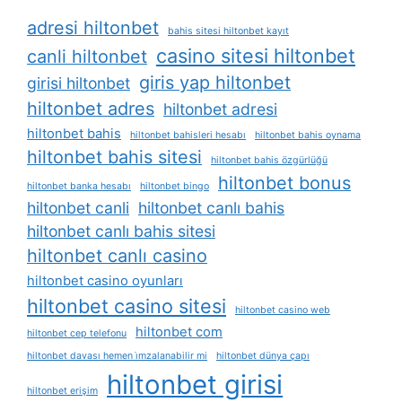
adresi hiltonbet
bahis sitesi hiltonbet kayıt
casino sitesi hiltonbet
canli hiltonbet
giris yap hiltonbet
girisi hiltonbet
hiltonbet adres
hiltonbet adresi
hiltonbet bahis
hiltonbet bahisleri hesabı
hiltonbet bahis oynama
hiltonbet bahis sitesi
hiltonbet bahis özgürlüğü
hiltonbet bonus
hiltonbet banka hesabı
hiltonbet bingo
hiltonbet canli
hiltonbet canlı bahis
hiltonbet canlı bahis sitesi
hiltonbet canlı casino
hiltonbet casino oyunları
hiltonbet casino sitesi
hiltonbet casino web
hiltonbet com
hiltonbet cep telefonu
hiltonbet davası hemen i̇mzalanabilir mi
hiltonbet dünya çapı
hiltonbet girisi
hiltonbet erişim