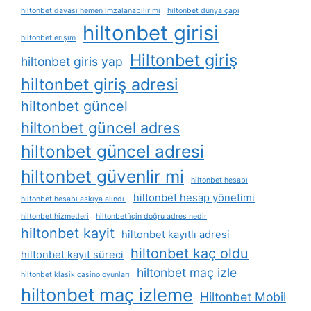
hiltonbet davası hemen i̇mzalanabilir mi
hiltonbet dünya çapı
hiltonbet girisi
hiltonbet erişim
Hiltonbet giriş
hiltonbet giris yap
hiltonbet giriş adresi
hiltonbet güncel
hiltonbet güncel adres
hiltonbet güncel adresi
hiltonbet güvenlir mi
hiltonbet hesabı
hiltonbet hesap yönetimi
hiltonbet hesabı askıya alındı ​​
hiltonbet hizmetleri
hiltonbet i̇çin doğru adres nedir
hiltonbet kayit
hiltonbet kayıtlı adresi
hiltonbet kaç oldu
hiltonbet kayıt süreci
hiltonbet maç izle
hiltonbet klasik casino oyunları
hiltonbet maç izleme
Hiltonbet Mobil