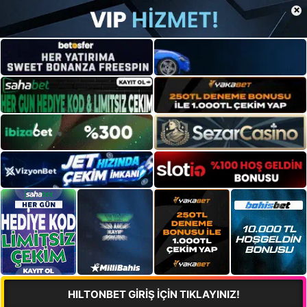
×
HILTONBET GİRİŞ İÇİN TIKLAYINIZ!