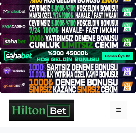
İçeriğe
atla
Menü