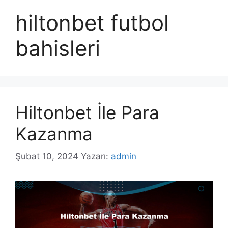
hiltonbet futbol
bahisleri
Hiltonbet İle Para
Kazanma
Şubat 10, 2024
Yazarı:
admin