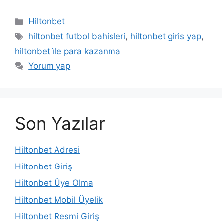
Kategoriler
Hiltonbet
Etiketler
hiltonbet futbol bahisleri
,
hiltonbet giris yap
,
hiltonbet i̇le para kazanma
Yorum yap
Son Yazılar
Hiltonbet Adresi
Hiltonbet Giriş
Hiltonbet Üye Olma
Hiltonbet Mobil Üyelik
Hiltonbet Resmi Giriş