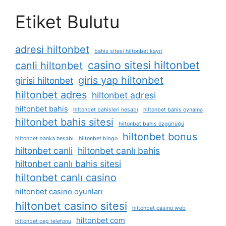
Etiket Bulutu
adresi hiltonbet
bahis sitesi hiltonbet kayıt
casino sitesi hiltonbet
canli hiltonbet
giris yap hiltonbet
girisi hiltonbet
hiltonbet adres
hiltonbet adresi
hiltonbet bahis
hiltonbet bahisleri hesabı
hiltonbet bahis oynama
hiltonbet bahis sitesi
hiltonbet bahis özgürlüğü
hiltonbet bonus
hiltonbet banka hesabı
hiltonbet bingo
hiltonbet canli
hiltonbet canlı bahis
hiltonbet canlı bahis sitesi
hiltonbet canlı casino
hiltonbet casino oyunları
hiltonbet casino sitesi
hiltonbet casino web
hiltonbet com
hiltonbet cep telefonu