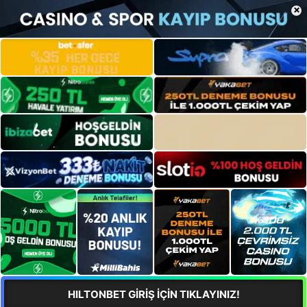
×
HILTONBET GİRİŞ İÇİN TIKLAYINIZ!