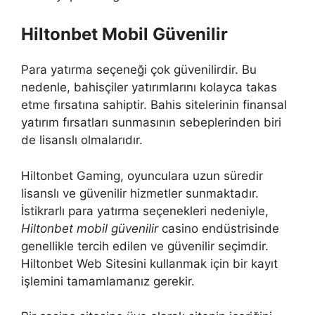
Hiltonbet Mobil Güvenilir
Para yatırma seçeneği çok güvenilirdir. Bu
nedenle, bahisçiler yatırımlarını kolayca takas
etme fırsatına sahiptir. Bahis sitelerinin finansal
yatırım fırsatları sunmasının sebeplerinden biri
de lisanslı olmalarıdır.
Hiltonbet Gaming, oyunculara uzun süredir
lisanslı ve güvenilir hizmetler sunmaktadır.
İstikrarlı para yatırma seçenekleri nedeniyle,
Hiltonbet mobil güvenilir
casino endüstrisinde
genellikle tercih edilen ve güvenilir seçimdir.
Hiltonbet Web Sitesini kullanmak için bir kayıt
işlemini tamamlamanız gerekir.