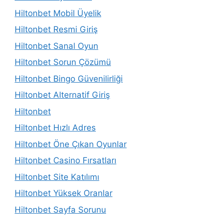
Hiltonbet Mobil Üyelik
Hiltonbet Resmi Giriş
Hiltonbet Sanal Oyun
Hiltonbet Sorun Çözümü
Hiltonbet Bingo Güvenilirliği
Hiltonbet Alternatif Giriş
Hiltonbet
Hiltonbet Hızlı Adres
Hiltonbet Öne Çıkan Oyunlar
Hiltonbet Casino Fırsatları
Hiltonbet Site Katılımı
Hiltonbet Yüksek Oranlar
Hiltonbet Sayfa Sorunu