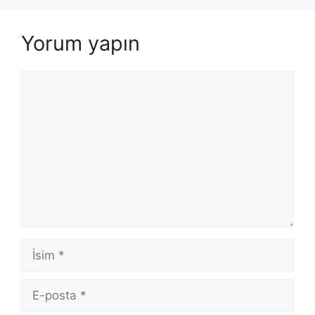
Yorum yapın
Yorum
İsim
E-
posta