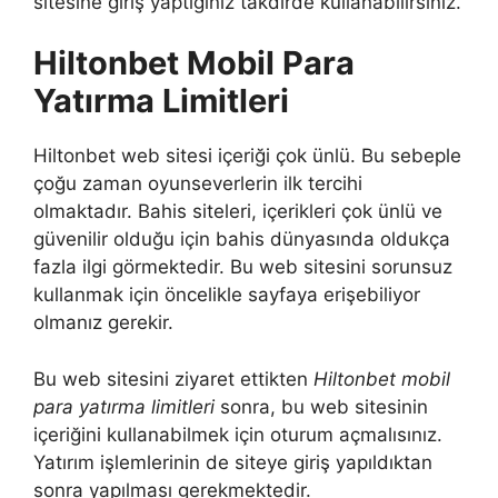
sitesine giriş yaptığınız takdirde kullanabilirsiniz.
Hiltonbet Mobil Para
Yatırma Limitleri
Hiltonbet web sitesi içeriği çok ünlü. Bu sebeple
çoğu zaman oyunseverlerin ilk tercihi
olmaktadır. Bahis siteleri, içerikleri çok ünlü ve
güvenilir olduğu için bahis dünyasında oldukça
fazla ilgi görmektedir. Bu web sitesini sorunsuz
kullanmak için öncelikle sayfaya erişebiliyor
olmanız gerekir.
Bu web sitesini ziyaret ettikten
Hiltonbet mobil
para yatırma limitleri
sonra, bu web sitesinin
içeriğini kullanabilmek için oturum açmalısınız.
Yatırım işlemlerinin de siteye giriş yapıldıktan
sonra yapılması gerekmektedir.