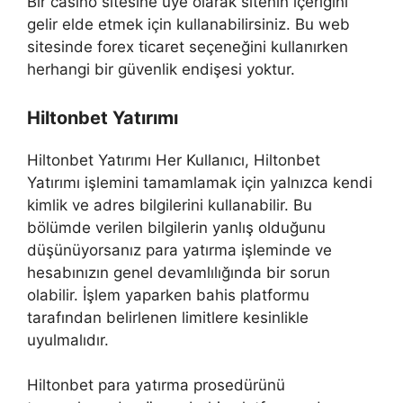
Bir casino sitesine üye olarak sitenin içeriğini
gelir elde etmek için kullanabilirsiniz. Bu web
sitesinde forex ticaret seçeneğini kullanırken
herhangi bir güvenlik endişesi yoktur.
Hiltonbet Yatırımı
Hiltonbet Yatırımı Her Kullanıcı, Hiltonbet
Yatırımı işlemini tamamlamak için yalnızca kendi
kimlik ve adres bilgilerini kullanabilir. Bu
bölümde verilen bilgilerin yanlış olduğunu
düşünüyorsanız para yatırma işleminde ve
hesabınızın genel devamlılığında bir sorun
olabilir. İşlem yaparken bahis platformu
tarafından belirlenen limitlere kesinlikle
uyulmalıdır.
Hiltonbet para yatırma prosedürünü