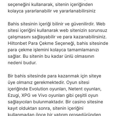
seçeneğini kullanarak, sitenin içeriğinden
kolayca yararlanabilir ve yararlanabilirsiniz
Bahis sitesinin içeriği bilinir ve güvenilirdir. Web
sitesi içeriğini kullanarak web sitenizin sorunsuz
çalışmasını sağlayabilir ve para kazanabilirsiniz.
Hiltonbet Para Çekme Seçeneği, bahis sitesinde
para çekme işlemini kolayca tamamlamanızı
sağlar. Bu sitenin bu kadar ünlü olmasının
nedeni budur.
Bir bahis sitesinde para kazanmak için siteye
üye olmanız gerekmektedir. Oyun sitesi
içeriğinde Evolution oyunları, Netent oyunları,
Ezugi, XPG ve Vivo oyunları gibi çeşitli oyun
sağlayıcıları bulunmaktadır. Bir casino sitesine
kayıt olduktan sonra, sitenin içeriğini
kullanmadan önce bir yatırım prosedüründen