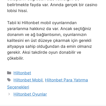
belirtmekte fayda var. Anında gerçek bir casino
lobisi hissi.
Tabii ki Hiltonbet mobil oyunlarından
yararlanma hakkınız da var. Ancak seçtiğiniz
donanım ve ağ bağlantısının, oyunlarınızın
kalitesini en üst düzeye çıkarmak için gerekli
altyapıya sahip olduğundan da emin olmanız
gerekir. Aksi takdirde oyun donabilir ve
çökebilir.
Kategoriler
Hiltonbet
Etiketler
Hiltonbet Mobil
,
Hiltonbet Para Yatırma
Seçenekleri
Hiltonbet Oyunlar