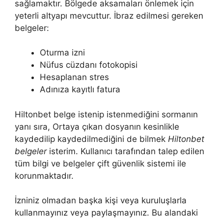
sağlamaktır. Bölgede aksamaları önlemek için
yeterli altyapı mevcuttur. İbraz edilmesi gereken
belgeler:
Oturma izni
Nüfus cüzdanı fotokopisi
Hesaplanan stres
Adınıza kayıtlı fatura
Hiltonbet belge istenip istenmediğini sormanın
yanı sıra, Ortaya çıkan dosyanın kesinlikle
kaydedilip kaydedilmediğini de bilmek
Hiltonbet
belgeler
isterim. Kullanıcı tarafından talep edilen
tüm bilgi ve belgeler çift güvenlik sistemi ile
korunmaktadır.
İzniniz olmadan başka kişi veya kuruluşlarla
kullanmayınız veya paylaşmayınız. Bu alandaki