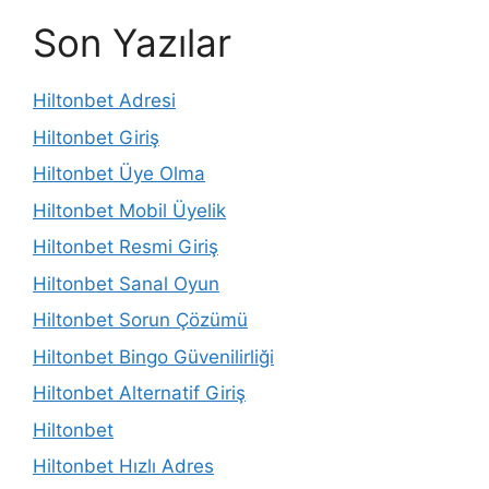
Son Yazılar
Hiltonbet Adresi
Hiltonbet Giriş
Hiltonbet Üye Olma
Hiltonbet Mobil Üyelik
Hiltonbet Resmi Giriş
Hiltonbet Sanal Oyun
Hiltonbet Sorun Çözümü
Hiltonbet Bingo Güvenilirliği
Hiltonbet Alternatif Giriş
Hiltonbet
Hiltonbet Hızlı Adres