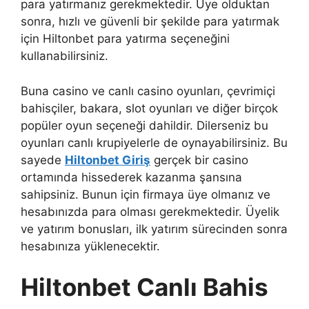
para yatırmanız gerekmektedir. Üye olduktan
sonra, hızlı ve güvenli bir şekilde para yatırmak
için Hiltonbet para yatırma seçeneğini
kullanabilirsiniz.
Buna casino ve canlı casino oyunları, çevrimiçi
bahisçiler, bakara, slot oyunları ve diğer birçok
popüler oyun seçeneği dahildir. Dilerseniz bu
oyunları canlı krupiyelerle de oynayabilirsiniz. Bu
sayede
Hiltonbet Giriş
gerçek bir casino
ortamında hissederek kazanma şansına
sahipsiniz. Bunun için firmaya üye olmanız ve
hesabınızda para olması gerekmektedir. Üyelik
ve yatırım bonusları, ilk yatırım sürecinden sonra
hesabınıza yüklenecektir.
Hiltonbet Canlı Bahis