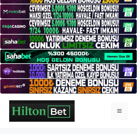
İçeriğe
atla
Menü