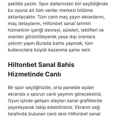
şekilde yazılır. Spor dallarından biri seçildiğinde
bu oyuna ait tüm veriler merkezi bölüme
aktarılacaktır. Tüm canlı maç yayın ekranlarını,
maç detaylarını,
Hiltonbet sanal tahmin
hizmetinin i̇çeriği
devreyi, süreleri, teklifleri ve
oranları görüntüleyerek yasa dışı oranlara
yatırım yapın.Burada bahis yapmak, tüm
kullanıcılara büyük kazanma şansı verir.
Hiltonbet Sanal Bahis
Hizmetinde Canlı
Bir spor seçtiğinizde, orta panelde açılan
ekranda o sporun canlı yayınını göreceksiniz.
Oyun içinde gelişen olayları sanal grafiklerde
yayınlayarak takip edebilirsiniz. Ekranın sağ
tarafında bulunan canlı skor
Hiltonbet sanal