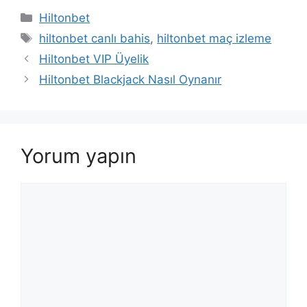
Kategoriler
Hiltonbet
Etiketler
hiltonbet canlı bahis
,
hiltonbet maç izleme
Hiltonbet VIP Üyelik
Hiltonbet Blackjack Nasıl Oynanır
Yorum yapın
Yorum