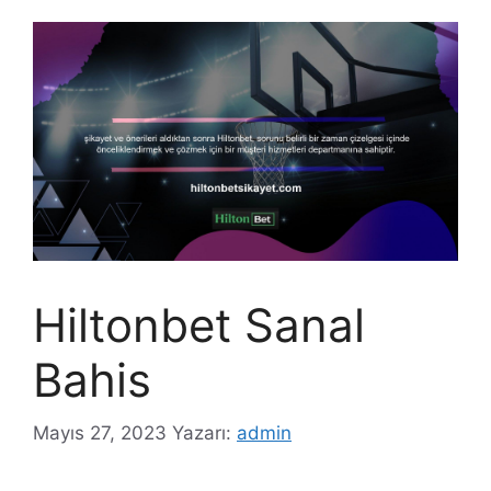
Hiltonbet Sanal
Bahis
Mayıs 27, 2023
Yazarı:
admin