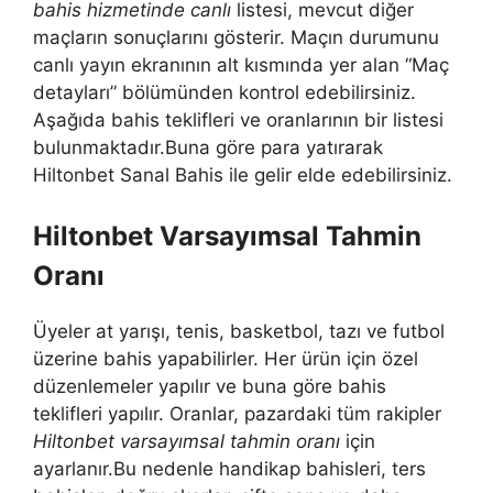
bahis hizmetinde canlı
listesi, mevcut diğer
maçların sonuçlarını gösterir. Maçın durumunu
canlı yayın ekranının alt kısmında yer alan “Maç
detayları” bölümünden kontrol edebilirsiniz.
Aşağıda bahis teklifleri ve oranlarının bir listesi
bulunmaktadır.Buna göre para yatırarak
Hiltonbet Sanal Bahis ile gelir elde edebilirsiniz.
Hiltonbet Varsayımsal Tahmin
Oranı
Üyeler at yarışı, tenis, basketbol, ​​tazı ve futbol
üzerine bahis yapabilirler. Her ürün için özel
düzenlemeler yapılır ve buna göre bahis
teklifleri yapılır. Oranlar, pazardaki tüm rakipler
Hiltonbet varsayımsal tahmin oranı
için
ayarlanır.Bu nedenle handikap bahisleri, ters