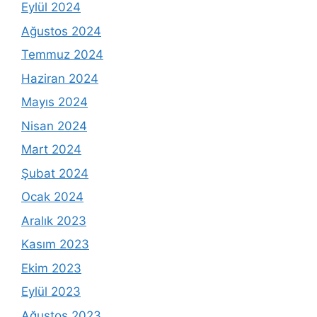
Eylül 2024
Ağustos 2024
Temmuz 2024
Haziran 2024
Mayıs 2024
Nisan 2024
Mart 2024
Şubat 2024
Ocak 2024
Aralık 2023
Kasım 2023
Ekim 2023
Eylül 2023
Ağustos 2023