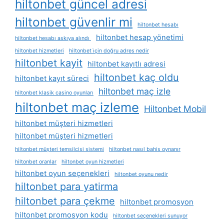
hiltonbet güncel adresi
hiltonbet güvenlir mi
hiltonbet hesabı
hiltonbet hesap yönetimi
hiltonbet hesabı askıya alındı ​​
hiltonbet hizmetleri
hiltonbet i̇çin doğru adres nedir
hiltonbet kayit
hiltonbet kayıtlı adresi
hiltonbet kaç oldu
hiltonbet kayıt süreci
hiltonbet maç izle
hiltonbet klasik casino oyunları
hiltonbet maç izleme
Hiltonbet Mobil
hiltonbet müşteri hizmetleri
hiltonbet müşteri hizmetleri
hiltonbet müşteri temsilcisi sistemi
hiltonbet nasıl bahis oynanır
hiltonbet oranlar
hiltonbet oyun hizmetleri
hiltonbet oyun seçenekleri
hiltonbet oyunu nedir
hiltonbet para yatirma
hiltonbet para çekme
hiltonbet promosyon
hiltonbet promosyon kodu
hiltonbet seçenekleri sunuyor