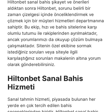
Hiltonbet sanal bahis şikayet ve önerileri
aldıktan sonra Hiltonbet, sorunu belirli bir
zaman çizelgesi içinde önceliklendirmek ve
çözmek için bir müşteri hizmetleri departmanına
sahiptir. Bu ekip, hızı ve bahis sitelerine karşı
olumlu tutumu ile rakiplerinden ayrılmaktadır,
ancak yorumlarımızı da okuyup çözüm bulmaya
çalışmaktadır. Sitenin özel ekibine sormak
istediğiniz soruları veya siteyle ilgili
karşılaştığınız sorunları makalenin altına yorum
olarak gönderebilirsiniz.
Hiltonbet Sanal Bahis
Hizmeti
Sanal tahmin hizmeti, piyasada bulunan her
yerde en çok tercih edilen bahis
seçeneklerinden biridir.
Hiltonbet sanal bahis