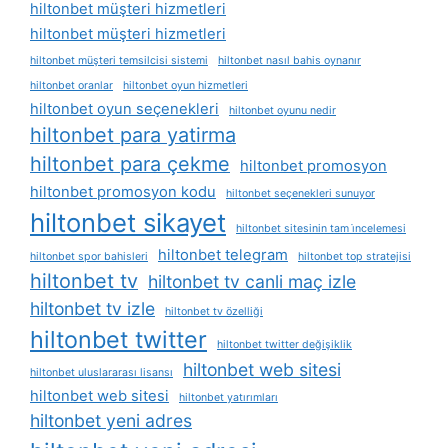
hiltonbet müşteri hizmetleri
hiltonbet müşteri hizmetleri
hiltonbet müşteri temsilcisi sistemi
hiltonbet nasıl bahis oynanır
hiltonbet oranlar
hiltonbet oyun hizmetleri
hiltonbet oyun seçenekleri
hiltonbet oyunu nedir
hiltonbet para yatirma
hiltonbet para çekme
hiltonbet promosyon
hiltonbet promosyon kodu
hiltonbet seçenekleri sunuyor
hiltonbet sikayet
hiltonbet sitesinin tam i̇ncelemesi
hiltonbet telegram
hiltonbet spor bahisleri
hiltonbet top stratejisi
hiltonbet tv
hiltonbet tv canli maç izle
hiltonbet tv izle
hiltonbet tv özelliği
hiltonbet twitter
hiltonbet twitter değişiklik
hiltonbet web sitesi
hiltonbet uluslararası lisansı
hiltonbet web sitesi
hiltonbet yatırımları
hiltonbet yeni adres