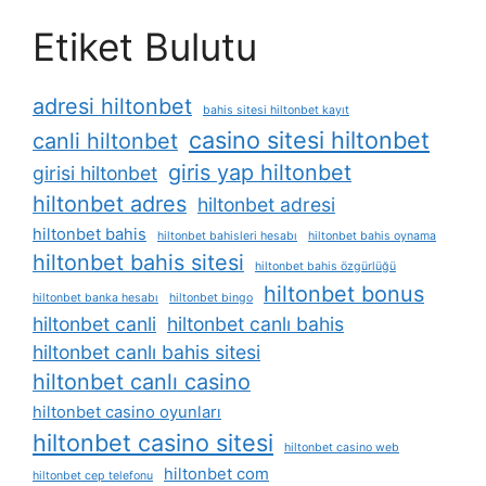
Etiket Bulutu
adresi hiltonbet
bahis sitesi hiltonbet kayıt
casino sitesi hiltonbet
canli hiltonbet
giris yap hiltonbet
girisi hiltonbet
hiltonbet adres
hiltonbet adresi
hiltonbet bahis
hiltonbet bahisleri hesabı
hiltonbet bahis oynama
hiltonbet bahis sitesi
hiltonbet bahis özgürlüğü
hiltonbet bonus
hiltonbet banka hesabı
hiltonbet bingo
hiltonbet canli
hiltonbet canlı bahis
hiltonbet canlı bahis sitesi
hiltonbet canlı casino
hiltonbet casino oyunları
hiltonbet casino sitesi
hiltonbet casino web
hiltonbet com
hiltonbet cep telefonu