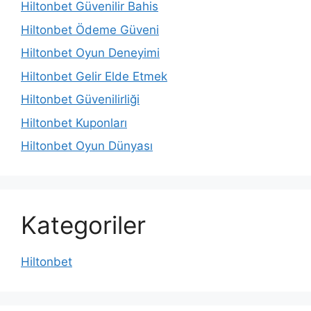
Hiltonbet Güvenilir Bahis
Hiltonbet Ödeme Güveni
Hiltonbet Oyun Deneyimi
Hiltonbet Gelir Elde Etmek
Hiltonbet Güvenilirliği
Hiltonbet Kuponları
Hiltonbet Oyun Dünyası
Kategoriler
Hiltonbet