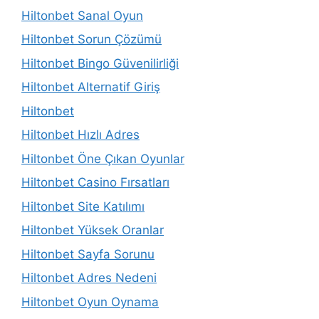
Hiltonbet Sanal Oyun
Hiltonbet Sorun Çözümü
Hiltonbet Bingo Güvenilirliği
Hiltonbet Alternatif Giriş
Hiltonbet
Hiltonbet Hızlı Adres
Hiltonbet Öne Çıkan Oyunlar
Hiltonbet Casino Fırsatları
Hiltonbet Site Katılımı
Hiltonbet Yüksek Oranlar
Hiltonbet Sayfa Sorunu
Hiltonbet Adres Nedeni
Hiltonbet Oyun Oynama