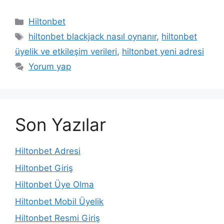
Kategoriler
Hiltonbet
Etiketler
hiltonbet blackjack nasıl oynanır
,
hiltonbet
üyelik ve etkileşim verileri
,
hiltonbet yeni adresi
Yorum yap
Son Yazılar
Hiltonbet Adresi
Hiltonbet Giriş
Hiltonbet Üye Olma
Hiltonbet Mobil Üyelik
Hiltonbet Resmi Giriş