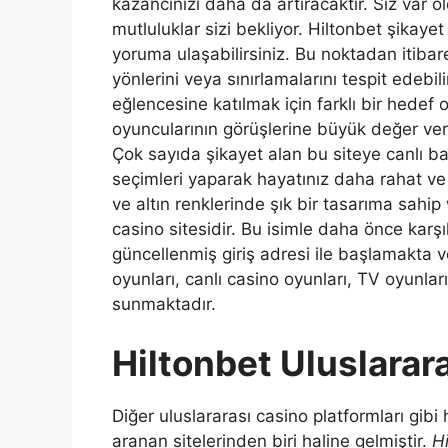
kazancınızı daha da artıracaktır. Siz va
mutluluklar sizi bekliyor. Hiltonbet şikaye
yoruma ulaşabilirsiniz. Bu noktadan itibar
yönlerini veya sınırlamalarını tespit edebil
eğlencesine katılmak için farklı bir hedef 
oyuncularının görüşlerine büyük değer verm
Çok sayıda şikayet alan bu siteye canlı bah
seçimleri yaparak hayatınız daha rahat ve 
ve altın renklerinde şık bir tasarıma sahip
casino sitesidir. Bu isimle daha önce karşı
güncellenmiş giriş adresi ile başlamakta v
oyunları, canlı casino oyunları, TV oyunlar
sunmaktadır.
Hiltonbet Uluslarara
Diğer uluslararası casino platformları gibi
aranan sitelerinden biri haline gelmiştir.
Hi