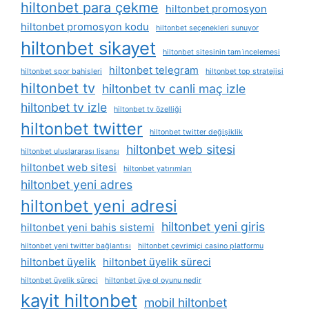
hiltonbet para çekme
hiltonbet promosyon
hiltonbet promosyon kodu
hiltonbet seçenekleri sunuyor
hiltonbet sikayet
hiltonbet sitesinin tam i̇ncelemesi
hiltonbet telegram
hiltonbet spor bahisleri
hiltonbet top stratejisi
hiltonbet tv
hiltonbet tv canli maç izle
hiltonbet tv izle
hiltonbet tv özelliği
hiltonbet twitter
hiltonbet twitter değişiklik
hiltonbet web sitesi
hiltonbet uluslararası lisansı
hiltonbet web sitesi
hiltonbet yatırımları
hiltonbet yeni adres
hiltonbet yeni adresi
hiltonbet yeni giris
hiltonbet yeni bahis sistemi
hiltonbet yeni twitter bağlantısı
hiltonbet çevrimiçi casino platformu
hiltonbet üyelik
hiltonbet üyelik süreci
hiltonbet üyelik süreci
hiltonbet üye ol oyunu nedir
kayit hiltonbet
mobil hiltonbet