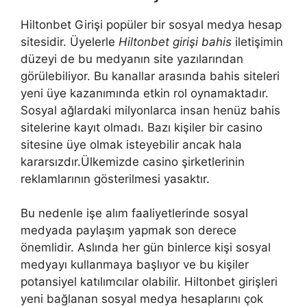
Hiltonbet Girişi popüler bir sosyal medya hesap
sitesidir. Üyelerle
Hiltonbet girişi bahis
iletişimin
düzeyi de bu medyanın site yazılarından
görülebiliyor. Bu kanallar arasında bahis siteleri
yeni üye kazanımında etkin rol oynamaktadır.
Sosyal ağlardaki milyonlarca insan henüz bahis
sitelerine kayıt olmadı. Bazı kişiler bir casino
sitesine üye olmak isteyebilir ancak hala
kararsızdır.Ülkemizde casino şirketlerinin
reklamlarının gösterilmesi yasaktır.
Bu nedenle işe alım faaliyetlerinde sosyal
medyada paylaşım yapmak son derece
önemlidir. Aslında her gün binlerce kişi sosyal
medyayı kullanmaya başlıyor ve bu kişiler
potansiyel katılımcılar olabilir. Hiltonbet girişleri
yeni bağlanan sosyal medya hesaplarını çok