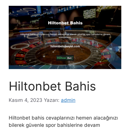
Hiltonbet Bahis
Kasım 4, 2023
Yazarı:
admin
Hiltonbet bahis cevaplarınızı hemen alacağınızı
bilerek güvenle spor bahislerine devam