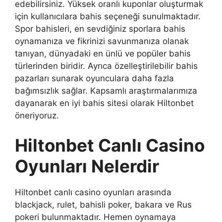
edebilirsiniz. Yüksek oranlı kuponlar oluşturmak
için kullanıcılara bahis seçeneği sunulmaktadır.
Spor bahisleri, en sevdiğiniz sporlara bahis
oynamanıza ve fikrinizi savunmanıza olanak
tanıyan, dünyadaki en ünlü ve popüler bahis
türlerinden biridir. Ayrıca özelleştirilebilir bahis
pazarları sunarak oyunculara daha fazla
bağımsızlık sağlar. Kapsamlı araştırmalarımıza
dayanarak en iyi bahis sitesi olarak Hiltonbet
öneriyoruz.
Hiltonbet Canlı Casino
Oyunları Nelerdir
Hiltonbet canlı casino oyunları arasında
blackjack, rulet, bahisli poker, bakara ve Rus
pokeri bulunmaktadır. Hemen oynamaya