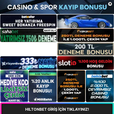
×
HILTONBET GİRİŞ İÇİN TIKLAYINIZ!