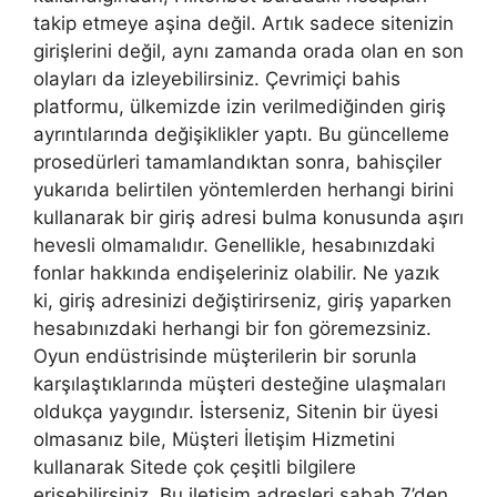
takip etmeye aşina değil. Artık sadece sitenizin
girişlerini değil, aynı zamanda orada olan en son
olayları da izleyebilirsiniz. Çevrimiçi bahis
platformu, ülkemizde izin verilmediğinden giriş
ayrıntılarında değişiklikler yaptı. Bu güncelleme
prosedürleri tamamlandıktan sonra, bahisçiler
yukarıda belirtilen yöntemlerden herhangi birini
kullanarak bir giriş adresi bulma konusunda aşırı
hevesli olmamalıdır. Genellikle, hesabınızdaki
fonlar hakkında endişeleriniz olabilir. Ne yazık
ki, giriş adresinizi değiştirirseniz, giriş yaparken
hesabınızdaki herhangi bir fon göremezsiniz.
Oyun endüstrisinde müşterilerin bir sorunla
karşılaştıklarında müşteri desteğine ulaşmaları
oldukça yaygındır. İsterseniz, Sitenin bir üyesi
olmasanız bile, Müşteri İletişim Hizmetini
kullanarak Sitede çok çeşitli bilgilere
erişebilirsiniz. Bu iletişim adresleri sabah 7’den