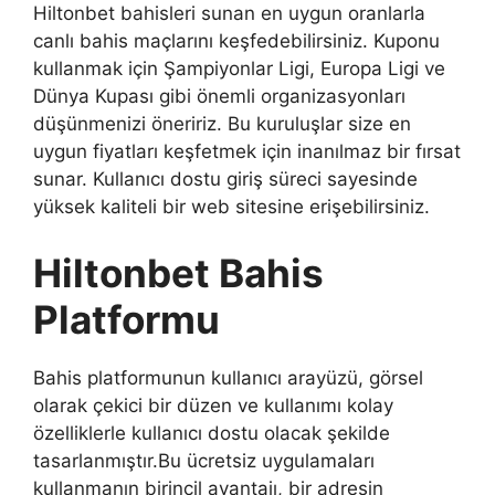
Hiltonbet bahisleri sunan en uygun oranlarla
canlı bahis maçlarını keşfedebilirsiniz. Kuponu
kullanmak için Şampiyonlar Ligi, Europa Ligi ve
Dünya Kupası gibi önemli organizasyonları
düşünmenizi öneririz. Bu kuruluşlar size en
uygun fiyatları keşfetmek için inanılmaz bir fırsat
sunar. Kullanıcı dostu giriş süreci sayesinde
yüksek kaliteli bir web sitesine erişebilirsiniz.
Hiltonbet Bahis
Platformu
Bahis platformunun kullanıcı arayüzü, görsel
olarak çekici bir düzen ve kullanımı kolay
özelliklerle kullanıcı dostu olacak şekilde
tasarlanmıştır.Bu ücretsiz uygulamaları
kullanmanın birincil avantajı, bir adresin