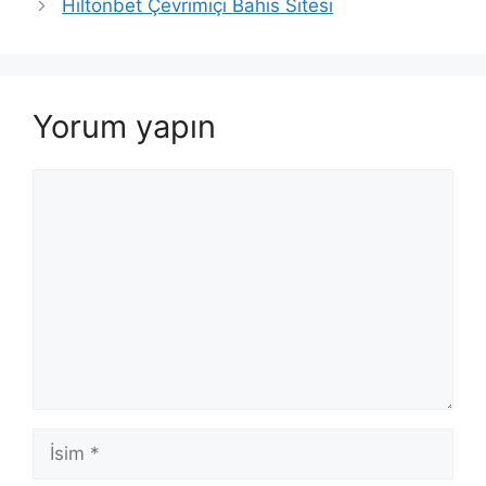
Hiltonbet Çevrimiçi Bahis Sitesi
Yorum yapın
Yorum
İsim