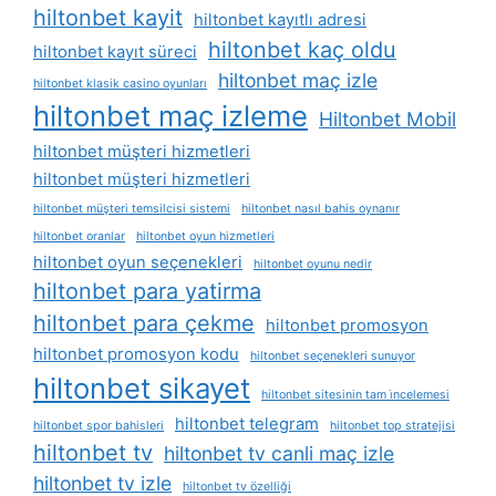
hiltonbet kayit
hiltonbet kayıtlı adresi
hiltonbet kaç oldu
hiltonbet kayıt süreci
hiltonbet maç izle
hiltonbet klasik casino oyunları
hiltonbet maç izleme
Hiltonbet Mobil
hiltonbet müşteri hizmetleri
hiltonbet müşteri hizmetleri
hiltonbet müşteri temsilcisi sistemi
hiltonbet nasıl bahis oynanır
hiltonbet oranlar
hiltonbet oyun hizmetleri
hiltonbet oyun seçenekleri
hiltonbet oyunu nedir
hiltonbet para yatirma
hiltonbet para çekme
hiltonbet promosyon
hiltonbet promosyon kodu
hiltonbet seçenekleri sunuyor
hiltonbet sikayet
hiltonbet sitesinin tam i̇ncelemesi
hiltonbet telegram
hiltonbet spor bahisleri
hiltonbet top stratejisi
hiltonbet tv
hiltonbet tv canli maç izle
hiltonbet tv izle
hiltonbet tv özelliği