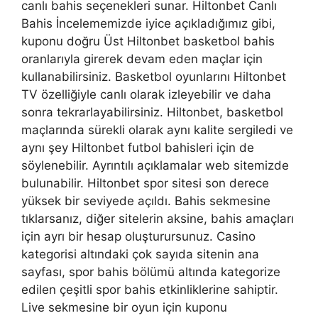
canlı bahis seçenekleri sunar. Hiltonbet Canlı
Bahis İncelememizde iyice açıkladığımız gibi,
kuponu doğru Üst Hiltonbet basketbol bahis
oranlarıyla girerek devam eden maçlar için
kullanabilirsiniz. Basketbol oyunlarını Hiltonbet
TV özelliğiyle canlı olarak izleyebilir ve daha
sonra tekrarlayabilirsiniz. Hiltonbet, basketbol
maçlarında sürekli olarak aynı kalite sergiledi ve
aynı şey Hiltonbet futbol bahisleri için de
söylenebilir. Ayrıntılı açıklamalar web sitemizde
bulunabilir. Hiltonbet spor sitesi son derece
yüksek bir seviyede açıldı. Bahis sekmesine
tıklarsanız, diğer sitelerin aksine, bahis amaçları
için ayrı bir hesap oluşturursunuz. Casino
kategorisi altındaki çok sayıda sitenin ana
sayfası, spor bahis bölümü altında kategorize
edilen çeşitli spor bahis etkinliklerine sahiptir.
Live sekmesine bir oyun için kuponu