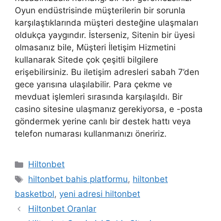
Oyun endüstrisinde müşterilerin bir sorunla
karşılaştıklarında müşteri desteğine ulaşmaları
oldukça yaygındır. İsterseniz, Sitenin bir üyesi
olmasanız bile, Müşteri İletişim Hizmetini
kullanarak Sitede çok çeşitli bilgilere
erişebilirsiniz. Bu iletişim adresleri sabah 7’den
gece yarısına ulaşılabilir. Para çekme ve
mevduat işlemleri sırasında karşılaşıldı. Bir
casino sitesine ulaşmanız gerekiyorsa, e -posta
göndermek yerine canlı bir destek hattı veya
telefon numarası kullanmanızı öneririz.
Kategoriler
Hiltonbet
Etiketler
hiltonbet bahis platformu
,
hiltonbet
basketbol
,
yeni adresi hiltonbet
Hiltonbet Oranlar