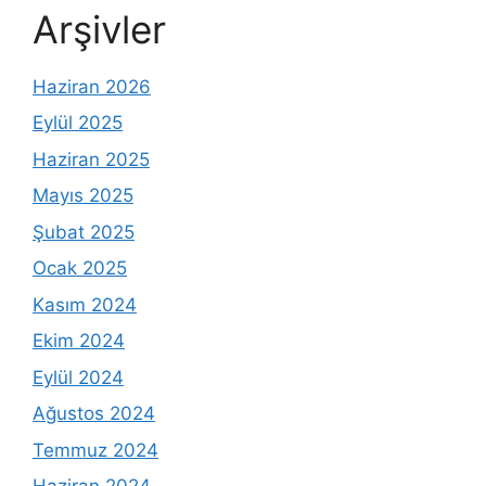
Arşivler
Haziran 2026
Eylül 2025
Haziran 2025
Mayıs 2025
Şubat 2025
Ocak 2025
Kasım 2024
Ekim 2024
Eylül 2024
Ağustos 2024
Temmuz 2024