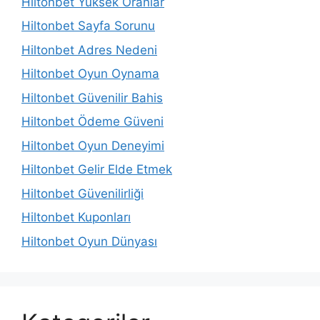
Hiltonbet Yüksek Oranlar
Hiltonbet Sayfa Sorunu
Hiltonbet Adres Nedeni
Hiltonbet Oyun Oynama
Hiltonbet Güvenilir Bahis
Hiltonbet Ödeme Güveni
Hiltonbet Oyun Deneyimi
Hiltonbet Gelir Elde Etmek
Hiltonbet Güvenilirliği
Hiltonbet Kuponları
Hiltonbet Oyun Dünyası