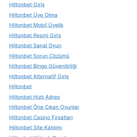
Hiltonbet Giriş
Hiltonbet Üye Olma
Hiltonbet Mobil Üyelik
Hiltonbet Resmi Giriş
Hiltonbet Sanal Oyun
Hiltonbet Sorun Çözümü
Hiltonbet Bingo Güvenilirliği
Hiltonbet Alternatif Giriş
Hiltonbet
Hiltonbet Hızlı Adres
Hiltonbet Öne Çıkan Oyunlar
Hiltonbet Casino Fırsatları
Hiltonbet Site Katılımı