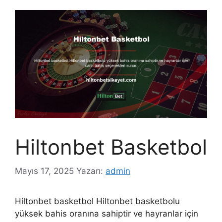
Hiltonbet Basketbol
Mayıs 17, 2025
Yazarı:
admin
Hiltonbet basketbol Hiltonbet basketbolu
yüksek bahis oranına sahiptir ve hayranlar için