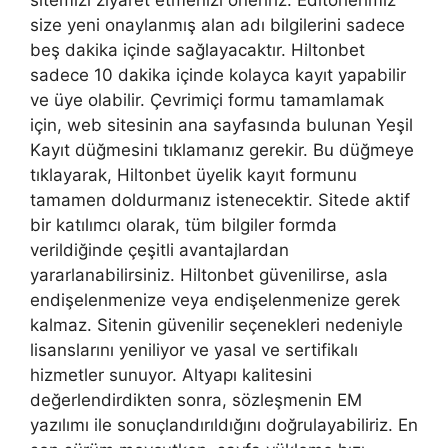
size yeni onaylanmış alan adı bilgilerini sadece
beş dakika içinde sağlayacaktır. Hiltonbet
sadece 10 dakika içinde kolayca kayıt yapabilir
ve üye olabilir. Çevrimiçi formu tamamlamak
için, web sitesinin ana sayfasında bulunan Yeşil
Kayıt düğmesini tıklamanız gerekir. Bu düğmeye
tıklayarak, Hiltonbet üyelik kayıt formunu
tamamen doldurmanız istenecektir. Sitede aktif
bir katılımcı olarak, tüm bilgiler formda
verildiğinde çeşitli avantajlardan
yararlanabilirsiniz. Hiltonbet güvenilirse, asla
endişelenmenize veya endişelenmenize gerek
kalmaz. Sitenin güvenilir seçenekleri nedeniyle
lisanslarını yeniliyor ve yasal ve sertifikalı
hizmetler sunuyor. Altyapı kalitesini
değerlendirdikten sonra, sözleşmenin EM
yazılımı ile sonuçlandırıldığını doğrulayabiliriz. En