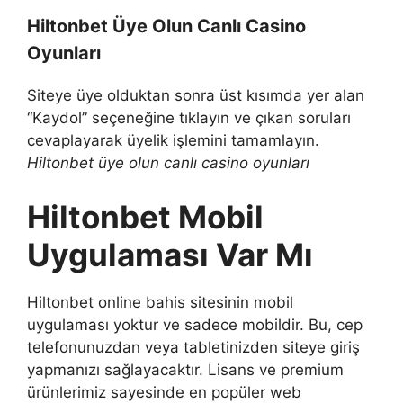
Hiltonbet Üye Olun Canlı Casino
Oyunları
Siteye üye olduktan sonra üst kısımda yer alan
“Kaydol” seçeneğine tıklayın ve çıkan soruları
cevaplayarak üyelik işlemini tamamlayın.
Hiltonbet üye olun canlı casino oyunları
Hiltonbet Mobil
Uygulaması Var Mı
Hiltonbet online bahis sitesinin mobil
uygulaması yoktur ve sadece mobildir. Bu, cep
telefonunuzdan veya tabletinizden siteye giriş
yapmanızı sağlayacaktır. Lisans ve premium
ürünlerimiz sayesinde en popüler web