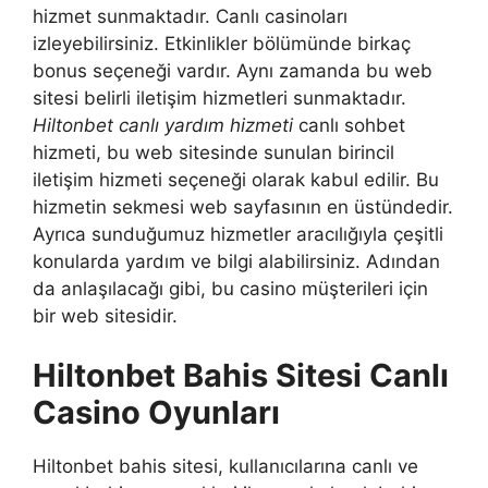
hizmet sunmaktadır. Canlı casinoları
izleyebilirsiniz. Etkinlikler bölümünde birkaç
bonus seçeneği vardır. Aynı zamanda bu web
sitesi belirli iletişim hizmetleri sunmaktadır.
Hiltonbet canlı yardım hizmeti
canlı sohbet
hizmeti, bu web sitesinde sunulan birincil
iletişim hizmeti seçeneği olarak kabul edilir. Bu
hizmetin sekmesi web sayfasının en üstündedir.
Ayrıca sunduğumuz hizmetler aracılığıyla çeşitli
konularda yardım ve bilgi alabilirsiniz. Adından
da anlaşılacağı gibi, bu casino müşterileri için
bir web sitesidir.
Hiltonbet Bahis Sitesi Canlı
Casino Oyunları
Hiltonbet bahis sitesi, kullanıcılarına canlı ve