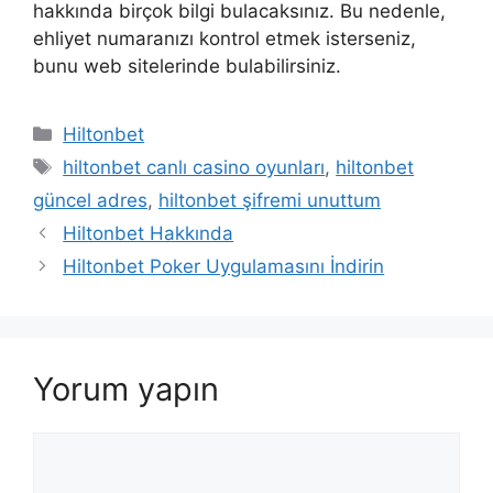
hakkında birçok bilgi bulacaksınız. Bu nedenle,
ehliyet numaranızı kontrol etmek isterseniz,
bunu web sitelerinde bulabilirsiniz.
Kategoriler
Hiltonbet
Etiketler
hiltonbet canlı casino oyunları
,
hiltonbet
güncel adres
,
hiltonbet şifremi unuttum
Hiltonbet Hakkında
Hiltonbet Poker Uygulamasını İndirin
Yorum yapın
Yorum