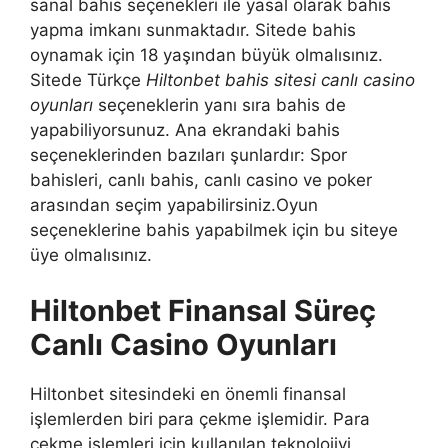
sanal bahis seçenekleri ile yasal olarak bahis
yapma imkanı sunmaktadır. Sitede bahis
oynamak için 18 yaşından büyük olmalısınız.
Sitede Türkçe
Hiltonbet bahis sitesi canlı casino
oyunları
seçeneklerin yanı sıra bahis de
yapabiliyorsunuz. Ana ekrandaki bahis
seçeneklerinden bazıları şunlardır: Spor
bahisleri, canlı bahis, canlı casino ve poker
arasından seçim yapabilirsiniz.Oyun
seçeneklerine bahis yapabilmek için bu siteye
üye olmalısınız.
Hiltonbet Finansal Süreç
Canlı Casino Oyunları
Hiltonbet sitesindeki en önemli finansal
işlemlerden biri para çekme işlemidir. Para
çekme işlemleri için kullanılan teknolojiyi