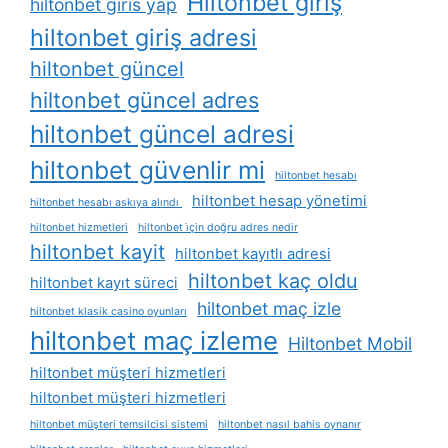
Hiltonbet giriş
hiltonbet giris yap
hiltonbet giriş adresi
hiltonbet güncel
hiltonbet güncel adres
hiltonbet güncel adresi
hiltonbet güvenlir mi
hiltonbet hesabı
hiltonbet hesap yönetimi
hiltonbet hesabı askıya alındı ​​
hiltonbet hizmetleri
hiltonbet i̇çin doğru adres nedir
hiltonbet kayit
hiltonbet kayıtlı adresi
hiltonbet kaç oldu
hiltonbet kayıt süreci
hiltonbet maç izle
hiltonbet klasik casino oyunları
hiltonbet maç izleme
Hiltonbet Mobil
hiltonbet müşteri hizmetleri
hiltonbet müşteri hizmetleri
hiltonbet müşteri temsilcisi sistemi
hiltonbet nasıl bahis oynanır