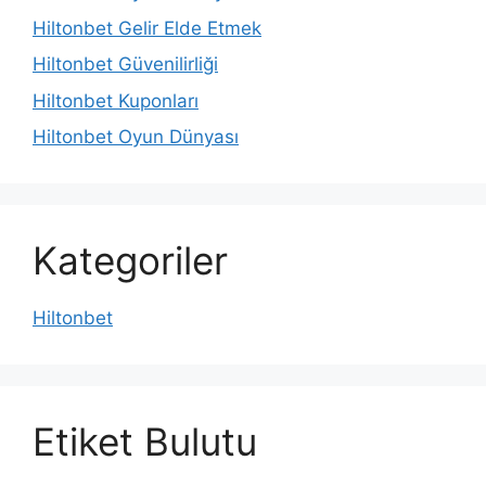
Hiltonbet Gelir Elde Etmek
Hiltonbet Güvenilirliği
Hiltonbet Kuponları
Hiltonbet Oyun Dünyası
Kategoriler
Hiltonbet
Etiket Bulutu