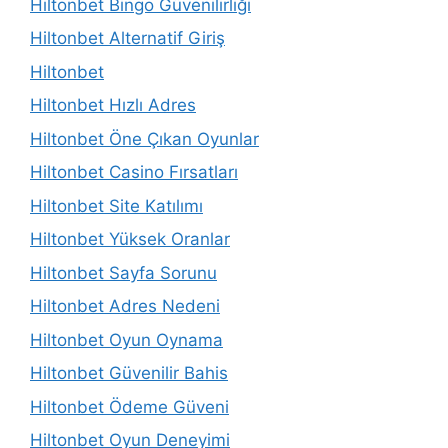
Hiltonbet Bingo Güvenilirliği
Hiltonbet Alternatif Giriş
Hiltonbet
Hiltonbet Hızlı Adres
Hiltonbet Öne Çıkan Oyunlar
Hiltonbet Casino Fırsatları
Hiltonbet Site Katılımı
Hiltonbet Yüksek Oranlar
Hiltonbet Sayfa Sorunu
Hiltonbet Adres Nedeni
Hiltonbet Oyun Oynama
Hiltonbet Güvenilir Bahis
Hiltonbet Ödeme Güveni
Hiltonbet Oyun Deneyimi