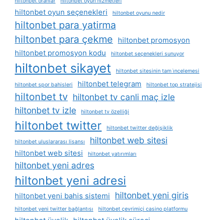
hiltonbet oranlar
hiltonbet oyun hizmetleri
hiltonbet oyun seçenekleri
hiltonbet oyunu nedir
hiltonbet para yatirma
hiltonbet para çekme
hiltonbet promosyon
hiltonbet promosyon kodu
hiltonbet seçenekleri sunuyor
hiltonbet sikayet
hiltonbet sitesinin tam i̇ncelemesi
hiltonbet telegram
hiltonbet spor bahisleri
hiltonbet top stratejisi
hiltonbet tv
hiltonbet tv canli maç izle
hiltonbet tv izle
hiltonbet tv özelliği
hiltonbet twitter
hiltonbet twitter değişiklik
hiltonbet web sitesi
hiltonbet uluslararası lisansı
hiltonbet web sitesi
hiltonbet yatırımları
hiltonbet yeni adres
hiltonbet yeni adresi
hiltonbet yeni giris
hiltonbet yeni bahis sistemi
hiltonbet yeni twitter bağlantısı
hiltonbet çevrimiçi casino platformu