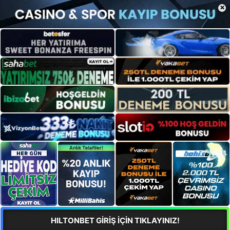
×
HILTONBET GİRİŞ İÇİN TIKLAYINIZ!