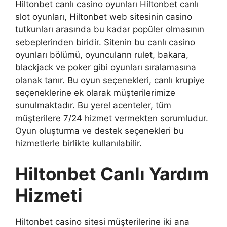
Hiltonbet canlı casino oyunları Hiltonbet canlı
slot oyunları, Hiltonbet web sitesinin casino
tutkunları arasında bu kadar popüler olmasının
sebeplerinden biridir. Sitenin bu canlı casino
oyunları bölümü, oyuncuların rulet, bakara,
blackjack ve poker gibi oyunları sıralamasına
olanak tanır. Bu oyun seçenekleri, canlı krupiye
seçeneklerine ek olarak müşterilerimize
sunulmaktadır. Bu yerel acenteler, tüm
müşterilere 7/24 hizmet vermekten sorumludur.
Oyun oluşturma ve destek seçenekleri bu
hizmetlerle birlikte kullanılabilir.
Hiltonbet Canlı Yardım
Hizmeti
Hiltonbet casino sitesi müşterilerine iki ana