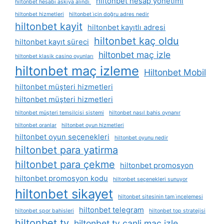
hiltonbet hesap yönetimi
hiltonbet hesabı askıya alındı ​​
hiltonbet hizmetleri
hiltonbet i̇çin doğru adres nedir
hiltonbet kayit
hiltonbet kayıtlı adresi
hiltonbet kaç oldu
hiltonbet kayıt süreci
hiltonbet maç izle
hiltonbet klasik casino oyunları
hiltonbet maç izleme
Hiltonbet Mobil
hiltonbet müşteri hizmetleri
hiltonbet müşteri hizmetleri
hiltonbet müşteri temsilcisi sistemi
hiltonbet nasıl bahis oynanır
hiltonbet oranlar
hiltonbet oyun hizmetleri
hiltonbet oyun seçenekleri
hiltonbet oyunu nedir
hiltonbet para yatirma
hiltonbet para çekme
hiltonbet promosyon
hiltonbet promosyon kodu
hiltonbet seçenekleri sunuyor
hiltonbet sikayet
hiltonbet sitesinin tam i̇ncelemesi
hiltonbet telegram
hiltonbet spor bahisleri
hiltonbet top stratejisi
hiltonbet tv
hiltonbet tv canli maç izle