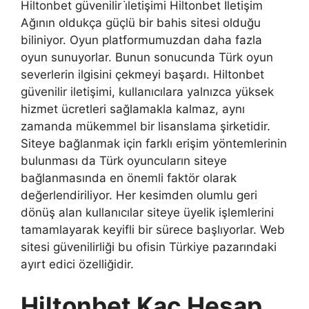
Hiltonbet güvenilir i̇letişimi Hiltonbet İletişim
Ağının oldukça güçlü bir bahis sitesi olduğu
biliniyor. Oyun platformumuzdan daha fazla
oyun sunuyorlar. Bunun sonucunda Türk oyun
severlerin ilgisini çekmeyi başardı. Hiltonbet
güvenilir iletişimi, kullanıcılara yalnızca yüksek
hizmet ücretleri sağlamakla kalmaz, aynı
zamanda mükemmel bir lisanslama şirketidir.
Siteye bağlanmak için farklı erişim yöntemlerinin
bulunması da Türk oyuncuların siteye
bağlanmasında en önemli faktör olarak
değerlendiriliyor. Her kesimden olumlu geri
dönüş alan kullanıcılar siteye üyelik işlemlerini
tamamlayarak keyifli bir sürece başlıyorlar. Web
sitesi güvenilirliği bu ofisin Türkiye pazarındaki
ayırt edici özelliğidir.
Hiltonbet Kaç Hesap