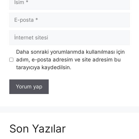
E-
posta
İnternet
sitesi
Daha sonraki yorumlarımda kullanılması için
adım, e-posta adresim ve site adresim bu
tarayıcıya kaydedilsin.
Son Yazılar