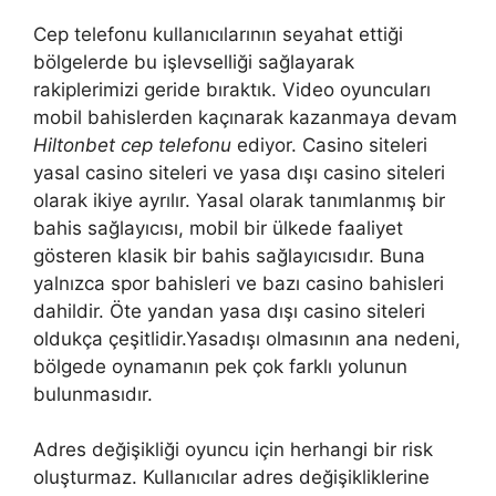
Cep telefonu kullanıcılarının seyahat ettiği
bölgelerde bu işlevselliği sağlayarak
rakiplerimizi geride bıraktık. Video oyuncuları
mobil bahislerden kaçınarak kazanmaya devam
Hiltonbet cep telefonu
ediyor. Casino siteleri
yasal casino siteleri ve yasa dışı casino siteleri
olarak ikiye ayrılır. Yasal olarak tanımlanmış bir
bahis sağlayıcısı, mobil bir ülkede faaliyet
gösteren klasik bir bahis sağlayıcısıdır. Buna
yalnızca spor bahisleri ve bazı casino bahisleri
dahildir. Öte yandan yasa dışı casino siteleri
oldukça çeşitlidir.Yasadışı olmasının ana nedeni,
bölgede oynamanın pek çok farklı yolunun
bulunmasıdır.
Adres değişikliği oyuncu için herhangi bir risk
oluşturmaz. Kullanıcılar adres değişikliklerine