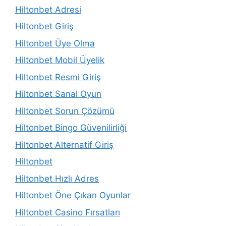
Hiltonbet Adresi
Hiltonbet Giriş
Hiltonbet Üye Olma
Hiltonbet Mobil Üyelik
Hiltonbet Resmi Giriş
Hiltonbet Sanal Oyun
Hiltonbet Sorun Çözümü
Hiltonbet Bingo Güvenilirliği
Hiltonbet Alternatif Giriş
Hiltonbet
Hiltonbet Hızlı Adres
Hiltonbet Öne Çıkan Oyunlar
Hiltonbet Casino Fırsatları