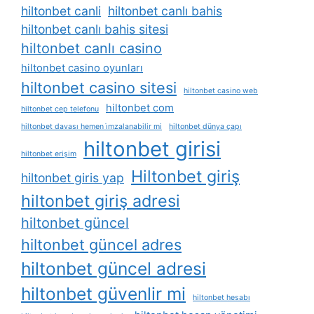
hiltonbet canli
hiltonbet canlı bahis
hiltonbet canlı bahis sitesi
hiltonbet canlı casino
hiltonbet casino oyunları
hiltonbet casino sitesi
hiltonbet casino web
hiltonbet com
hiltonbet cep telefonu
hiltonbet davası hemen i̇mzalanabilir mi
hiltonbet dünya çapı
hiltonbet girisi
hiltonbet erişim
Hiltonbet giriş
hiltonbet giris yap
hiltonbet giriş adresi
hiltonbet güncel
hiltonbet güncel adres
hiltonbet güncel adresi
hiltonbet güvenlir mi
hiltonbet hesabı