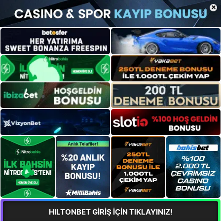
×
HILTONBET GİRİŞ İÇİN TIKLAYINIZ!