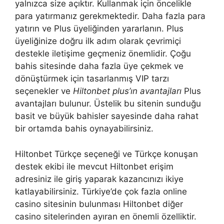
yalnızca size açıktır. Kullanmak için öncelikle
para yatırmanız gerekmektedir. Daha fazla para
yatırın ve Plus üyeliğinden yararlanın. Plus
üyeliğinize doğru ilk adım olarak çevrimiçi
destekle iletişime geçmeniz önemlidir. Çoğu
bahis sitesinde daha fazla üye çekmek ve
dönüştürmek için tasarlanmış VIP tarzı
seçenekler ve
Hiltonbet plus’ın avantajları
Plus
avantajları bulunur. Üstelik bu sitenin sunduğu
basit ve büyük bahisler sayesinde daha rahat
bir ortamda bahis oynayabilirsiniz.
Hiltonbet Türkçe seçeneği ve Türkçe konuşan
destek ekibi ile mevcut Hiltonbet erişim
adresiniz ile giriş yaparak kazancınızı ikiye
katlayabilirsiniz. Türkiye’de çok fazla online
casino sitesinin bulunması Hiltonbet diğer
casino sitelerinden ayıran en önemli özelliktir.