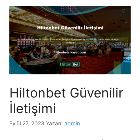
Hiltonbet Güvenilir
İletişimi
Eylül 27, 2023
Yazarı:
admin