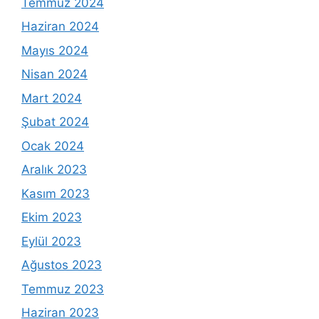
Temmuz 2024
Haziran 2024
Mayıs 2024
Nisan 2024
Mart 2024
Şubat 2024
Ocak 2024
Aralık 2023
Kasım 2023
Ekim 2023
Eylül 2023
Ağustos 2023
Temmuz 2023
Haziran 2023