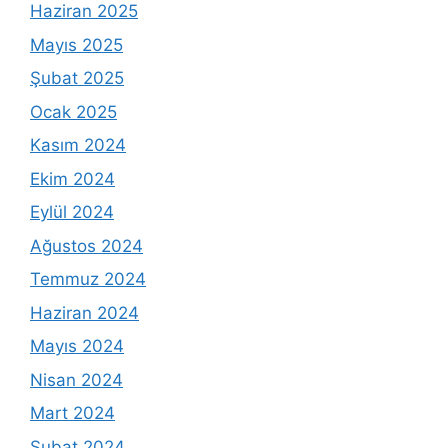
Haziran 2025
Mayıs 2025
Şubat 2025
Ocak 2025
Kasım 2024
Ekim 2024
Eylül 2024
Ağustos 2024
Temmuz 2024
Haziran 2024
Mayıs 2024
Nisan 2024
Mart 2024
Şubat 2024