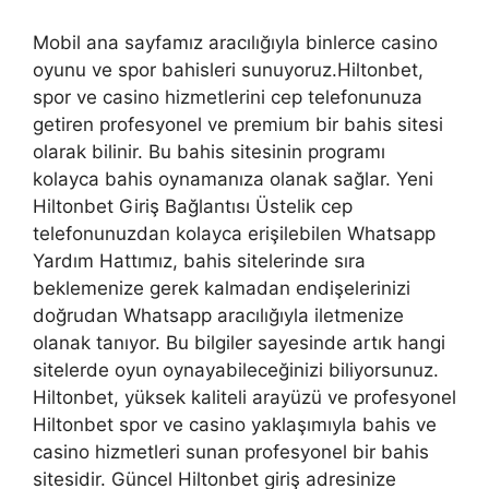
Mobil ana sayfamız aracılığıyla binlerce casino
oyunu ve spor bahisleri sunuyoruz.Hiltonbet,
spor ve casino hizmetlerini cep telefonunuza
getiren profesyonel ve premium bir bahis sitesi
olarak bilinir. Bu bahis sitesinin programı
kolayca bahis oynamanıza olanak sağlar. Yeni
Hiltonbet Giriş Bağlantısı Üstelik cep
telefonunuzdan kolayca erişilebilen Whatsapp
Yardım Hattımız, bahis sitelerinde sıra
beklemenize gerek kalmadan endişelerinizi
doğrudan Whatsapp aracılığıyla iletmenize
olanak tanıyor. Bu bilgiler sayesinde artık hangi
sitelerde oyun oynayabileceğinizi biliyorsunuz.
Hiltonbet, yüksek kaliteli arayüzü ve profesyonel
Hiltonbet spor ve casino yaklaşımıyla bahis ve
casino hizmetleri sunan profesyonel bir bahis
sitesidir. Güncel Hiltonbet giriş adresinize