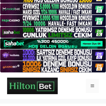
İçeriğe
atla
Menü