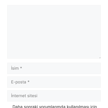
Yorum
İsim
E-
posta
İnternet
sitesi
Daha sonraki yorumlarımda kullanılması için