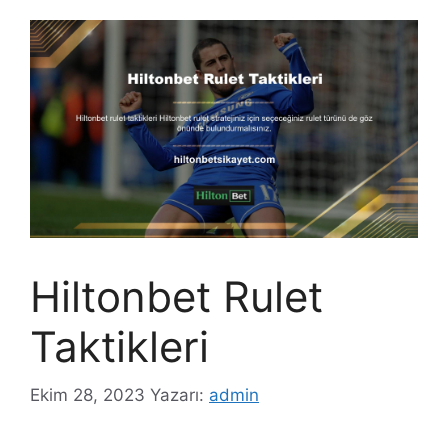
Hiltonbet Rulet
Taktikleri
Ekim 28, 2023
Yazarı:
admin