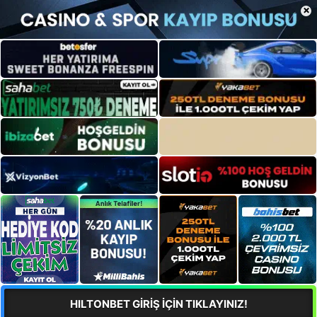
×
HILTONBET GİRİŞ İÇİN TIKLAYINIZ!