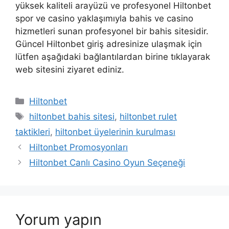
yüksek kaliteli arayüzü ve profesyonel Hiltonbet
spor ve casino yaklaşımıyla bahis ve casino
hizmetleri sunan profesyonel bir bahis sitesidir.
Güncel Hiltonbet giriş adresinize ulaşmak için
lütfen aşağıdaki bağlantılardan birine tıklayarak
web sitesini ziyaret ediniz.
Kategoriler
Hiltonbet
Etiketler
hiltonbet bahis sitesi
,
hiltonbet rulet
taktikleri
,
hiltonbet üyelerinin kurulması
Hiltonbet Promosyonları
Hiltonbet Canlı Casino Oyun Seçeneği
Yorum yapın