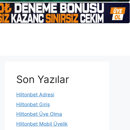
Son Yazılar
Hiltonbet Adresi
Hiltonbet Giriş
Hiltonbet Üye Olma
Hiltonbet Mobil Üyelik