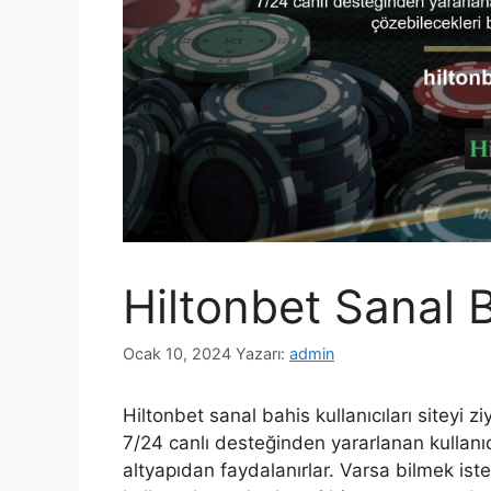
Hiltonbet Sanal B
Ocak 10, 2024
Yazarı:
admin
Hiltonbet sanal bahis kullanıcıları siteyi
7/24 canlı desteğinden yararlanan kullanıc
altyapıdan faydalanırlar. Varsa bilmek iste