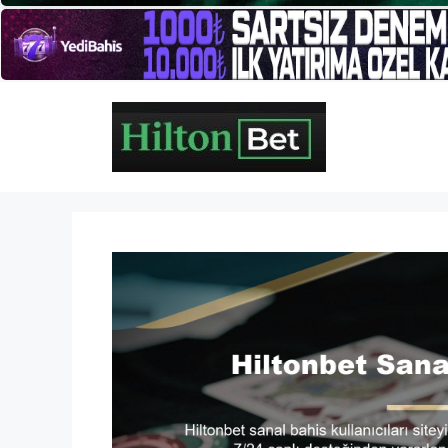
İçeriğe
atla