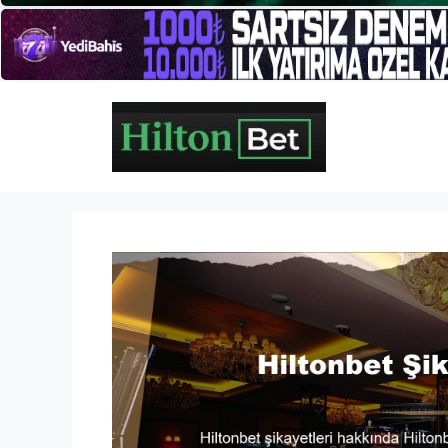
İçeriğe
atla