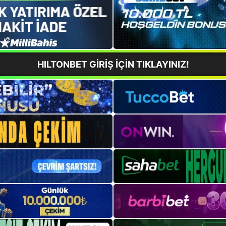
HILTONBET GİRİŞ İÇİN TIKLAYINIZ!