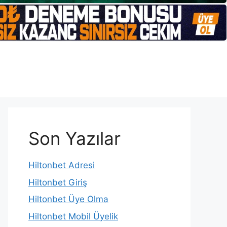
Son Yazılar
Hiltonbet Adresi
Hiltonbet Giriş
Hiltonbet Üye Olma
Hiltonbet Mobil Üyelik