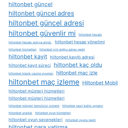
hiltonbet güncel
hiltonbet güncel adres
hiltonbet güncel adresi
hiltonbet güvenlir mi
hiltonbet hesabı
hiltonbet hesap yönetimi
hiltonbet hesabı askıya alındı ​​
hiltonbet hizmetleri
hiltonbet i̇çin doğru adres nedir
hiltonbet kayit
hiltonbet kayıtlı adresi
hiltonbet kaç oldu
hiltonbet kayıt süreci
hiltonbet maç izle
hiltonbet klasik casino oyunları
hiltonbet maç izleme
Hiltonbet Mobil
hiltonbet müşteri hizmetleri
hiltonbet müşteri hizmetleri
hiltonbet müşteri temsilcisi sistemi
hiltonbet nasıl bahis oynanır
hiltonbet oranlar
hiltonbet oyun hizmetleri
hiltonbet oyun seçenekleri
hiltonbet oyunu nedir
hiltonbet para yatirma