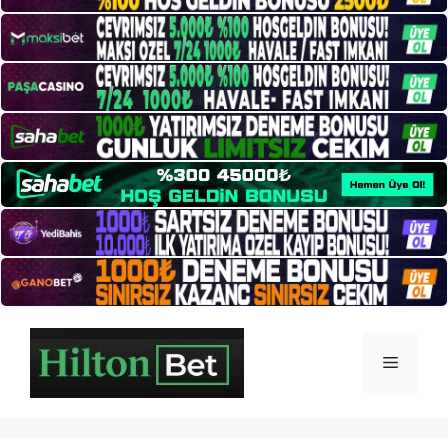
İçeriğe
atla
Menü