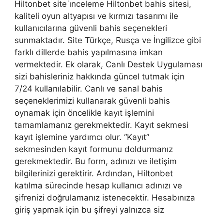
Hiltonbet site i̇nceleme Hiltonbet bahis sitesi,
kaliteli oyun altyapısı ve kırmızı tasarımı ile
kullanıcılarına güvenli bahis seçenekleri
sunmaktadır. Site Türkçe, Rusça ve İngilizce gibi
farklı dillerde bahis yapılmasına imkan
vermektedir. Ek olarak, Canlı Destek Uygulaması
sizi bahisleriniz hakkında güncel tutmak için
7/24 kullanılabilir. Canlı ve sanal bahis
seçeneklerimizi kullanarak güvenli bahis
oynamak için öncelikle kayıt işlemini
tamamlamanız gerekmektedir. Kayıt sekmesi
kayıt işlemine yardımcı olur. “Kayıt”
sekmesinden kayıt formunu doldurmanız
gerekmektedir. Bu form, adınızı ve iletişim
bilgilerinizi gerektirir. Ardından, Hiltonbet
katılma sürecinde hesap kullanıcı adınızı ve
şifrenizi doğrulamanız istenecektir. Hesabınıza
giriş yapmak için bu şifreyi yalnızca siz