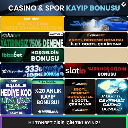
×
HILTONBET GİRİŞ İÇİN TIKLAYINIZ!