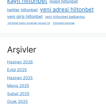
kayit hiltonbet
mobil hiltonbet
yeni adresi hiltonbet
twitter hiltonbet
yeni giris hiltonbet
yeni hiltonbet bağlantısı
hiltonbet bahis oynamak güvenli mi
hiltonbet katılmak
Arşivler
Haziran 2026
Eylül 2025
Haziran 2025
Mayıs 2025
Şubat 2025
Ocak 2025