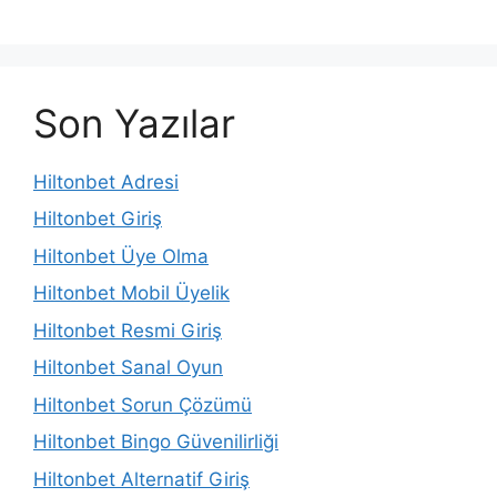
Son Yazılar
Hiltonbet Adresi
Hiltonbet Giriş
Hiltonbet Üye Olma
Hiltonbet Mobil Üyelik
Hiltonbet Resmi Giriş
Hiltonbet Sanal Oyun
Hiltonbet Sorun Çözümü
Hiltonbet Bingo Güvenilirliği
Hiltonbet Alternatif Giriş