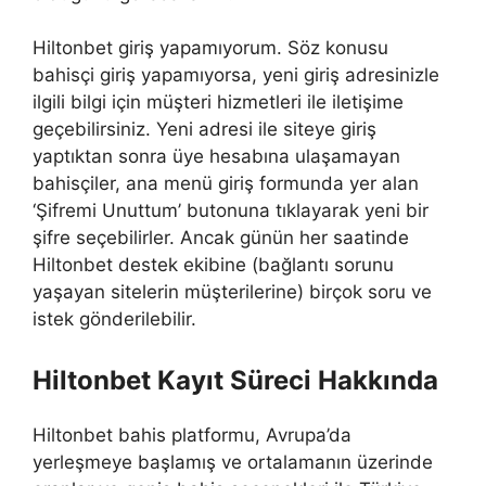
Hiltonbet giriş yapamıyorum. Söz konusu
bahisçi giriş yapamıyorsa, yeni giriş adresinizle
ilgili bilgi için müşteri hizmetleri ile iletişime
geçebilirsiniz. Yeni adresi ile siteye giriş
yaptıktan sonra üye hesabına ulaşamayan
bahisçiler, ana menü giriş formunda yer alan
‘Şifremi Unuttum’ butonuna tıklayarak yeni bir
şifre seçebilirler. Ancak günün her saatinde
Hiltonbet destek ekibine (bağlantı sorunu
yaşayan sitelerin müşterilerine) birçok soru ve
istek gönderilebilir.
Hiltonbet Kayıt Süreci Hakkında
Hiltonbet bahis platformu, Avrupa’da
yerleşmeye başlamış ve ortalamanın üzerinde