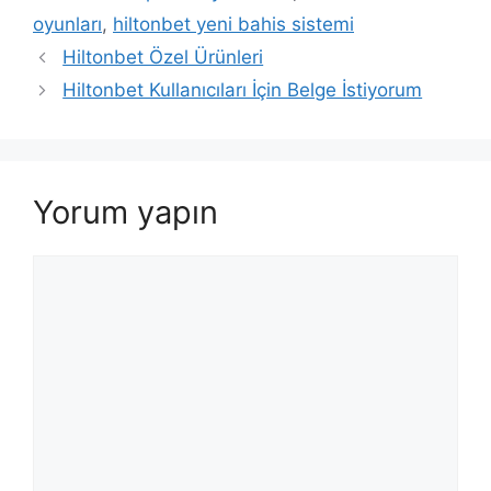
oyunları
,
hiltonbet yeni bahis sistemi
Hiltonbet Özel Ürünleri
Hiltonbet Kullanıcıları İçin Belge İstiyorum
Yorum yapın
Yorum