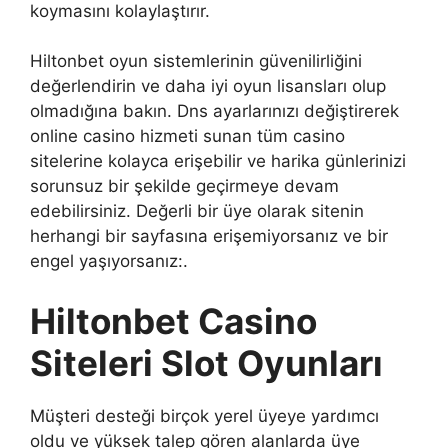
koymasını kolaylaştırır.
Hiltonbet oyun sistemlerinin güvenilirliğini
değerlendirin ve daha iyi oyun lisansları olup
olmadığına bakın. Dns ayarlarınızı değiştirerek
online casino hizmeti sunan tüm casino
sitelerine kolayca erişebilir ve harika günlerinizi
sorunsuz bir şekilde geçirmeye devam
edebilirsiniz. Değerli bir üye olarak sitenin
herhangi bir sayfasına erişemiyorsanız ve bir
engel yaşıyorsanız:.
Hiltonbet Casino
Siteleri Slot Oyunları
Müşteri desteği birçok yerel üyeye yardımcı
oldu ve yüksek talep gören alanlarda üye