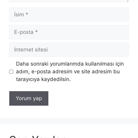
İsim
E-
posta
İnternet
sitesi
Daha sonraki yorumlarımda kullanılması için
adım, e-posta adresim ve site adresim bu
tarayıcıya kaydedilsin.