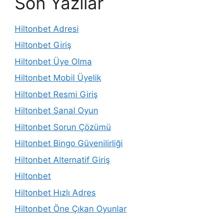
Son Yazılar
Hiltonbet Adresi
Hiltonbet Giriş
Hiltonbet Üye Olma
Hiltonbet Mobil Üyelik
Hiltonbet Resmi Giriş
Hiltonbet Sanal Oyun
Hiltonbet Sorun Çözümü
Hiltonbet Bingo Güvenilirliği
Hiltonbet Alternatif Giriş
Hiltonbet
Hiltonbet Hızlı Adres
Hiltonbet Öne Çıkan Oyunlar