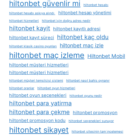
hiltonbet güvenlir mi
hiltonbet hesabı
hiltonbet hesap yönetimi
hiltonbet hesabı askıya alındı ​​
hiltonbet hizmetleri
hiltonbet i̇çin doğru adres nedir
hiltonbet kayit
hiltonbet kayıtlı adresi
hiltonbet kaç oldu
hiltonbet kayıt süreci
hiltonbet maç izle
hiltonbet klasik casino oyunları
hiltonbet maç izleme
Hiltonbet Mobil
hiltonbet müşteri hizmetleri
hiltonbet müşteri hizmetleri
hiltonbet müşteri temsilcisi sistemi
hiltonbet nasıl bahis oynanır
hiltonbet oranlar
hiltonbet oyun hizmetleri
hiltonbet oyun seçenekleri
hiltonbet oyunu nedir
hiltonbet para yatirma
hiltonbet para çekme
hiltonbet promosyon
hiltonbet promosyon kodu
hiltonbet seçenekleri sunuyor
hiltonbet sikayet
hiltonbet sitesinin tam i̇ncelemesi