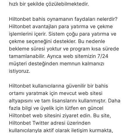
hızlı bir şekilde çözülebilmektedir.
Hiltonbet bahis oynamanın faydaları nelerdir?
Hiltonbet avantajları para yatırma ve çekme
işlemlerini içerir. Sistem çoğu para yatırma ve
çekme seçeneğini destekler. Bu nedenle
bekleme süresi yoktur ve program kısa sürede
tamamlanabilir. Ayrıca web sitemizin 7/24
müşteri desteğinden memnun kalmanızı
istiyoruz.
Hiltonbet kullanıcılarına güvenilir bir bahis
ortamı yaratmak için mevcut web sitesi
altyapısını ve tam lisanslarını kullanmıştır. Daha
fazla bilgi ve üyelik için lütfen en güncel
Hiltonbet web sitesini ziyaret edin. Bu site,
Hiltonbet Twitter adresi üzerinden
kullanıcılarıyla aktif olarak iletişim kurmakta,