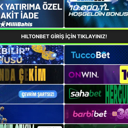
HILTONBET GİRİŞ İÇİN TIKLAYINIZ!