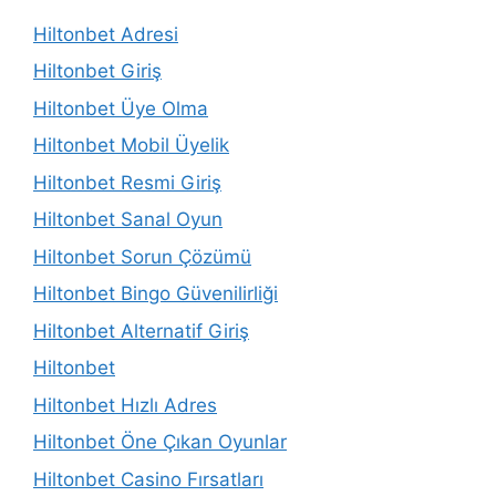
Hiltonbet Adresi
Hiltonbet Giriş
Hiltonbet Üye Olma
Hiltonbet Mobil Üyelik
Hiltonbet Resmi Giriş
Hiltonbet Sanal Oyun
Hiltonbet Sorun Çözümü
Hiltonbet Bingo Güvenilirliği
Hiltonbet Alternatif Giriş
Hiltonbet
Hiltonbet Hızlı Adres
Hiltonbet Öne Çıkan Oyunlar
Hiltonbet Casino Fırsatları