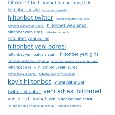
hiltonbet tv
hiltonbet tv canli maç izle
hiltonbet tv izle
hiltonbet tv özelliği
hiltonbet twitter
hiltonbet twitter değişiklik
hiltonbet web sitesi
hiltonbet uluslararası lisansı
hiltonbet web sitesi
hiltonbet yatırımları
hiltonbet yeni adres
hiltonbet yeni adresi
hiltonbet yeni giris
hiltonbet yeni bahis sistemi
hiltonbet yeni twitter bağlantısı
hiltonbet çevrimiçi casino platformu
hiltonbet üyelik
hiltonbet üyelik süreci
hiltonbet üyelik süreci
hiltonbet üye ol oyunu nedir
kayit hiltonbet
mobil hiltonbet
yeni adresi hiltonbet
twitter hiltonbet
yeni giris hiltonbet
yeni hiltonbet bağlantısı
hiltonbet bahis oynamak güvenli mi
hiltonbet katılmak