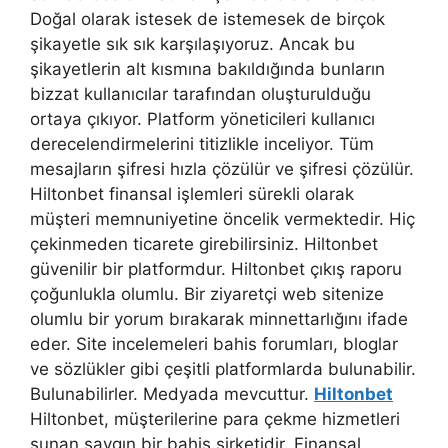
Doğal olarak istesek de istemesek de birçok
şikayetle sık sık karşılaşıyoruz. Ancak bu
şikayetlerin alt kısmına bakıldığında bunların
bizzat kullanıcılar tarafından oluşturulduğu
ortaya çıkıyor. Platform yöneticileri kullanıcı
derecelendirmelerini titizlikle inceliyor. Tüm
mesajların şifresi hızla çözülür ve şifresi çözülür.
Hiltonbet finansal işlemleri sürekli olarak
müşteri memnuniyetine öncelik vermektedir. Hiç
çekinmeden ticarete girebilirsiniz. Hiltonbet
güvenilir bir platformdur. Hiltonbet çıkış raporu
çoğunlukla olumlu. Bir ziyaretçi web sitenize
olumlu bir yorum bırakarak minnettarlığını ifade
eder. Site incelemeleri bahis forumları, bloglar
ve sözlükler gibi çeşitli platformlarda bulunabilir.
Bulunabilirler. Medyada mevcuttur.
Hiltonbet
Hiltonbet, müşterilerine para çekme hizmetleri
sunan saygın bir bahis şirketidir. Finansal