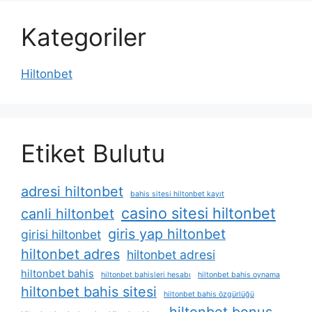
Kategoriler
Hiltonbet
Etiket Bulutu
adresi hiltonbet
bahis sitesi hiltonbet kayıt
casino sitesi hiltonbet
canli hiltonbet
giris yap hiltonbet
girisi hiltonbet
hiltonbet adres
hiltonbet adresi
hiltonbet bahis
hiltonbet bahisleri hesabı
hiltonbet bahis oynama
hiltonbet bahis sitesi
hiltonbet bahis özgürlüğü
hiltonbet bonus