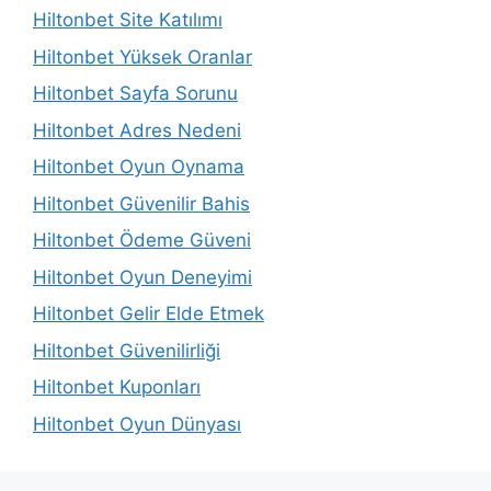
Hiltonbet Site Katılımı
Hiltonbet Yüksek Oranlar
Hiltonbet Sayfa Sorunu
Hiltonbet Adres Nedeni
Hiltonbet Oyun Oynama
Hiltonbet Güvenilir Bahis
Hiltonbet Ödeme Güveni
Hiltonbet Oyun Deneyimi
Hiltonbet Gelir Elde Etmek
Hiltonbet Güvenilirliği
Hiltonbet Kuponları
Hiltonbet Oyun Dünyası