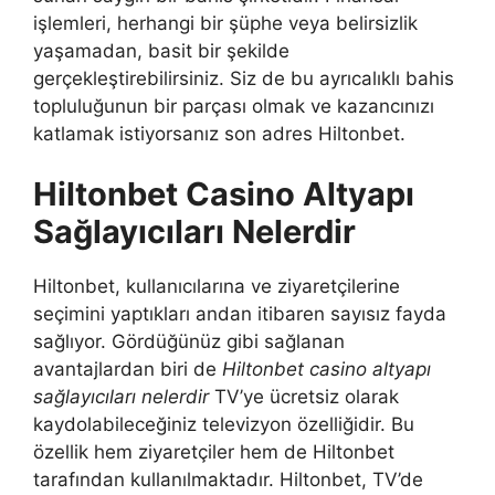
işlemleri, herhangi bir şüphe veya belirsizlik
yaşamadan, basit bir şekilde
gerçekleştirebilirsiniz. Siz de bu ayrıcalıklı bahis
topluluğunun bir parçası olmak ve kazancınızı
katlamak istiyorsanız son adres Hiltonbet.
Hiltonbet Casino Altyapı
Sağlayıcıları Nelerdir
Hiltonbet, kullanıcılarına ve ziyaretçilerine
seçimini yaptıkları andan itibaren sayısız fayda
sağlıyor. Gördüğünüz gibi sağlanan
avantajlardan biri de
Hiltonbet casino altyapı
sağlayıcıları nelerdir
TV’ye ücretsiz olarak
kaydolabileceğiniz televizyon özelliğidir. Bu
özellik hem ziyaretçiler hem de Hiltonbet
tarafından kullanılmaktadır. Hiltonbet, TV’de