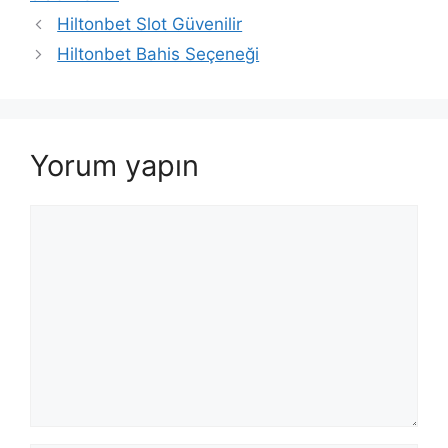
Hiltonbet Slot Güvenilir
Hiltonbet Bahis Seçeneği
Yorum yapın
Yorum