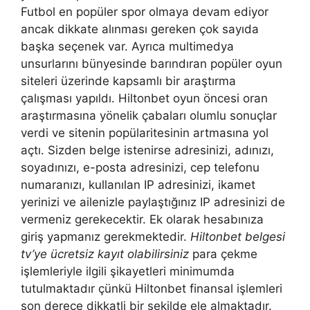
Futbol en popüler spor olmaya devam ediyor
ancak dikkate alınması gereken çok sayıda
başka seçenek var. Ayrıca multimedya
unsurlarını bünyesinde barındıran popüler oyun
siteleri üzerinde kapsamlı bir araştırma
çalışması yapıldı. Hiltonbet oyun öncesi oran
araştırmasına yönelik çabaları olumlu sonuçlar
verdi ve sitenin popülaritesinin artmasına yol
açtı. Sizden belge istenirse adresinizi, adınızı,
soyadınızı, e-posta adresinizi, cep telefonu
numaranızı, kullanılan IP adresinizi, ikamet
yerinizi ve ailenizle paylaştığınız IP adresinizi de
vermeniz gerekecektir. Ek olarak hesabınıza
giriş yapmanız gerekmektedir.
Hiltonbet belgesi
tv’ye ücretsiz kayıt olabilirsiniz
para çekme
işlemleriyle ilgili şikayetleri minimumda
tutulmaktadır çünkü Hiltonbet finansal işlemleri
son derece dikkatli bir şekilde ele almaktadır.