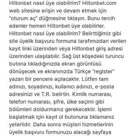
Hiltonbet nasıl üye olabilirim? Hiltonbet.com
web sitesine erişin ve devam etmek için
“oturum aç” düğmesine tıklayın. Bunu tercih
edenler hemen Hiltonbet üye olabilirler.
Hiltonbet nasıl üye olabilirim? Belirttiğimiz gibi
site üyelik başvuru formuna tarafımızdan verilen
kayıt linki üzerinden veya Hiltonbet giriş adresi
üzerinden ulaşılabilir. Sağ üst köşedeki turuncu
butona tıkladığınızda ekran görüntüsü
dönüşecek ve ekranınızda Türkçe “register”
yazan bir pencere açılacaktır. Lütfen tam
adınızı, soyadınızı, kullanıcı adınızı, e-posta
adresinizi ve T.R. belirtin. Kimlik numarası,
telefon numarası, şifre, ülke seçimi gibi
bölümleri doldurmanız gerekecektir. İşlemi
başlatmak için kayıt ol butonuna tıklamanız
yeterlidir. Daha sonra müşteri hizmetlerinin
üyelik başvuru formunuzu alacağı sayfaya