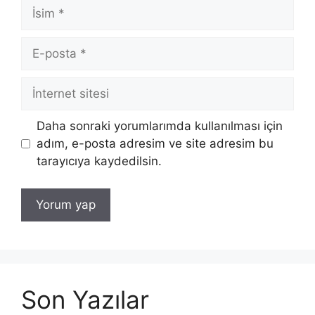
İsim
E-
posta
İnternet
sitesi
Daha sonraki yorumlarımda kullanılması için
adım, e-posta adresim ve site adresim bu
tarayıcıya kaydedilsin.
Son Yazılar