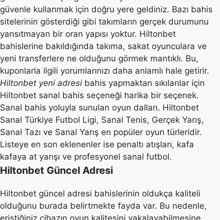
güvenle kullanmak için doğru yere geldiniz. Bazı bahis
sitelerinin gösterdiği gibi takımların gerçek durumunu
yansıtmayan bir oran yapısı yoktur. Hiltonbet
bahislerine bakıldığında takıma, sakat oyunculara ve
yeni transferlere ne olduğunu görmek mantıklı. Bu,
kuponlarla ilgili yorumlarınızı daha anlamlı hale getirir.
Hiltonbet yeni adresi
bahis yapmaktan sıkılanlar için
Hiltonbet sanal bahis seçeneği harika bir seçenek.
Sanal bahis yoluyla sunulan oyun dalları. Hiltonbet
Sanal Türkiye Futbol Ligi, Sanal Tenis, Gerçek Yarış,
Sanal Tazı ve Sanal Yarış en popüler oyun türleridir.
Listeye en son eklenenler ise penaltı atışları, kafa
kafaya at yarışı ve profesyonel sanal futbol.
Hiltonbet Güncel Adresi
Hiltonbet güncel adresi bahislerinin oldukça kaliteli
olduğunu burada belirtmekte fayda var. Bu nedenle,
eriştiğiniz cihazın oyun kalitesini yakalayabilmesine