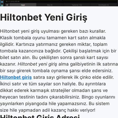
Hiltonbet Yeni Giriş
Hiltonbet yeni giriş uyulması gereken bazı kurallar.
Klasik tombala oyunu tamamen kart satın almakla
ilgilidir. Kartınıza yatırmanız gereken miktar, toplam
tombala kazancınıza bağlıdır. Çekilişi başlatmak için bir
bilet satın alın. Bu çekilişten sonra şanslı kart sayısı
kazanır.
Hiltonbet yeni giriş
alma galibiyetinin ilk satırına
bir sayı girerek tombala oynama şansı elde edersiniz.
Hiltonbet giriş
satıra sayı girilerek ilk çinko elde edilir.
İkinci satır ve tüm sayılar son haliyle. Bu ayrıntılara
dikkat ederek karmaşık stratejiler olmadan şans ve
heyecan testinin tadını çıkarabilirsiniz. Bingo oyunlarını
yayınlarken piyangoda hile yapamazsınız. Bu sistem
size hile yapmadan adil kazanç hakkı veriyor!
Hiltonbet Giriş Adresi