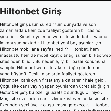
Hiltonbet Giriş
Hiltonbet giriş uzun süredir tüm dünyada ve son
zamanlarda ülkemizde faaliyet gösteren bir casino
şirketidir. Şirket, üyelerine web sitesinde bahis yapma
imkanı sunmaktadır. Hiltonbet yeni başlayanlar için
Hiltonbet mobil ana sayfası nedir? Hiltonbet, hem
masaüstü hem de mobil kayıt olanağı sunan birkaç web
sitesinden biridir. Bu nedenle, iyi bir pazar konumuna
sahiptir. Hiltonbet web sitesi kurulduğu günden bu
yana büyüdü. Çeşitli alanlarda faaliyet gösteren
Hiltonbet, canlı oyun fırsatlarıyla da tanınır hale geldi.
Çoğu site canlı yayın yapan oyunlardan ücret aldığı için
Hiltonbet giriş
bu özelliği ücretsiz sunduğu biliniyor.
Maçı site üzerinden canlı izlemek isteyen herkesin site
üzerinden yeni üyelik oluşturması gerekecek. Hiltonbet
giriş sitesinde en çok tartışılan konu. Bir bahis firmasına