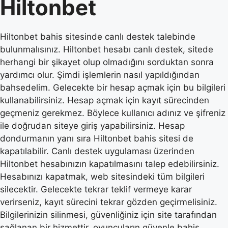
Hiltonbet
Hiltonbet bahis sitesinde canlı destek talebinde
bulunmalısınız. Hiltonbet hesabı canlı destek, sitede
herhangi bir şikayet olup olmadığını sorduktan sonra
yardımcı olur. Şimdi işlemlerin nasıl yapıldığından
bahsedelim. Gelecekte bir hesap açmak için bu bilgileri
kullanabilirsiniz. Hesap açmak için kayıt sürecinden
geçmeniz gerekmez. Böylece kullanıcı adınız ve şifreniz
ile doğrudan siteye giriş yapabilirsiniz. Hesap
dondurmanın yanı sıra Hiltonbet bahis sitesi de
kapatılabilir. Canlı destek uygulaması üzerinden
Hiltonbet hesabınızın kapatılmasını talep edebilirsiniz.
Hesabınızı kapatmak, web sitesindeki tüm bilgileri
silecektir. Gelecekte tekrar teklif vermeye karar
verirseniz, kayıt sürecini tekrar gözden geçirmelisiniz.
Bilgilerinizin silinmesi, güvenliğiniz için site tarafından
sağlanan bir hizmettir, oyuncuların güvenle bahis