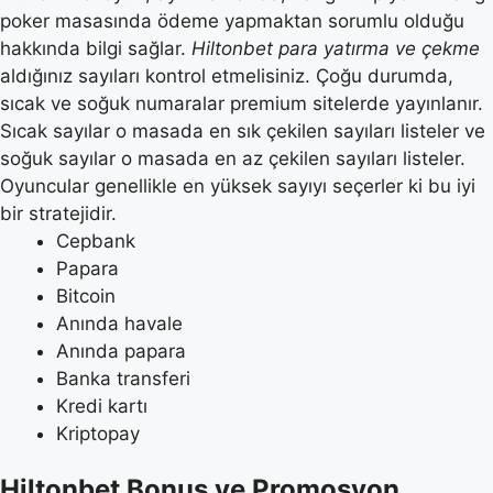
poker masasında ödeme yapmaktan sorumlu olduğu
hakkında bilgi sağlar.
Hiltonbet para yatırma ve çekme
aldığınız sayıları kontrol etmelisiniz. Çoğu durumda,
sıcak ve soğuk numaralar premium sitelerde yayınlanır.
Sıcak sayılar o masada en sık çekilen sayıları listeler ve
soğuk sayılar o masada en az çekilen sayıları listeler.
Oyuncular genellikle en yüksek sayıyı seçerler ki bu iyi
bir stratejidir.
Cepbank
Papara
Bitcoin
Anında havale
Anında papara
Banka transferi
Kredi kartı
Kriptopay
Hiltonbet Bonus ve Promosyon