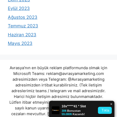
Eylül 2023
Ağustos 2023
Temmuz 2023
Haziran 2023
Mayıs 2023
Avrasya'nın en büyük reklam platformunda olmak için
Microsoft Teams:
reklam@avrasyamarketing.com
adresimizden veya Telegram: @Avrasyamarketing
adresimizden irtibat kurabilirsiniz. (Tek iletişim
adreslerimiz teams / telegram ve mail adresimizdir.
Harici hiçbir iletişim adresimiz bulunmamaktadır.
Lütfen itibar etmeyiniz.) Türkiye yasalarına göre 7258
sayılı kanun uyarınca yasa dışı bahis oynamanın
cezaları mevcuttur. Şu an bulunduğunuz site hiç bir