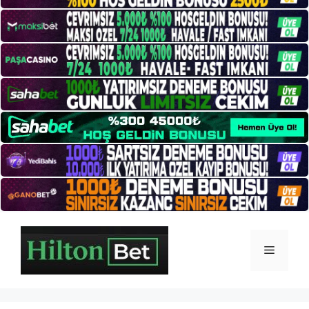
İçeriğe
atla
Menü