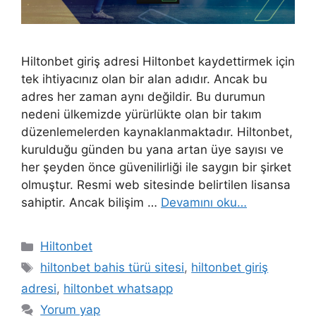
Hiltonbet giriş adresi Hiltonbet kaydettirmek için
tek ihtiyacınız olan bir alan adıdır. Ancak bu
adres her zaman aynı değildir. Bu durumun
nedeni ülkemizde yürürlükte olan bir takım
düzenlemelerden kaynaklanmaktadır. Hiltonbet,
kurulduğu günden bu yana artan üye sayısı ve
her şeyden önce güvenilirliği ile saygın bir şirket
olmuştur. Resmi web sitesinde belirtilen lisansa
sahiptir. Ancak bilişim …
Devamını oku…
Kategoriler
Hiltonbet
Etiketler
hiltonbet bahis türü sitesi
,
hiltonbet giriş
adresi
,
hiltonbet whatsapp
Yorum yap