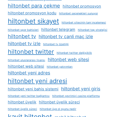
hiltonbet para çekme
hiltonbet promosyon
hiltonbet promosyon kodu
hiltonbet seçenekleri sunuyor
hiltonbet sikayet
hiltonbet sitesinin tam i̇ncelemesi
hiltonbet telegram
hiltonbet spor bahisleri
hiltonbet top stratejisi
hiltonbet tv
hiltonbet tv canli maç izle
hiltonbet tv izle
hiltonbet tv özelliği
hiltonbet twitter
hiltonbet twitter değişiklik
hiltonbet web sitesi
hiltonbet uluslararası lisansı
hiltonbet web sitesi
hiltonbet yatırımları
hiltonbet yeni adres
hiltonbet yeni adresi
hiltonbet yeni giris
hiltonbet yeni bahis sistemi
hiltonbet yeni twitter bağlantısı
hiltonbet çevrimiçi casino platformu
hiltonbet üyelik
hiltonbet üyelik süreci
hiltonbet üyelik süreci
hiltonbet üye ol oyunu nedir
kayit hiltonbet