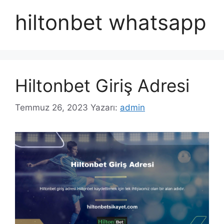
hiltonbet whatsapp
Hiltonbet Giriş Adresi
Temmuz 26, 2023
Yazarı:
admin