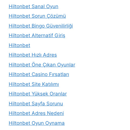
Hiltonbet Sanal Oyun
Hiltonbet Sorun Çözümü
Hiltonbet Bingo Güvenilirliği
Hiltonbet Alternatif Giriş
Hiltonbet
Hiltonbet Hızlı Adres
Hiltonbet Öne Çıkan Oyunlar
Hiltonbet Casino Fırsatları
Hiltonbet Site Katılımı
Hiltonbet Yüksek Oranlar
Hiltonbet Sayfa Sorunu
Hiltonbet Adres Nedeni
Hiltonbet Oyun Oynama