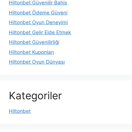
Hiltonbet Güvenilir Bahis
Hiltonbet Ödeme Güveni
Hiltonbet Oyun Deneyimi
Hiltonbet Gelir Elde Etmek
Hiltonbet Güvenilirliği
Hiltonbet Kuponları
Hiltonbet Oyun Dünyası
Kategoriler
Hiltonbet