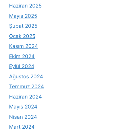
Haziran 2025
Mayıs 2025
Şubat 2025
Ocak 2025
Kasım 2024
Ekim 2024
Eylül 2024
Ağustos 2024
Temmuz 2024
Haziran 2024
Mayıs 2024
Nisan 2024
Mart 2024