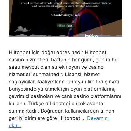
Hiltonbet için doğru adres nedir Hiltonbet
casino hizmetleri, haftanın her günü, günün her
saati mevcut olan sürekli oyun ve casino
hizmetleri sunmaktadır. Lisanslı hizmet
sağlayıcılar, faaliyetlerini bir oyun limited şirketi
bünyesinde yürütmek için oyun platformlarını,
çevrimiçi casinoları ve canlı casino platformlarını
kullanır. Türkçe dil desteği birçok avantaj
sunmaktadır. Doğrudan kullanıcılardan alınan
geri bildirimlere göre Hiltonbet …
Devamını
oku…