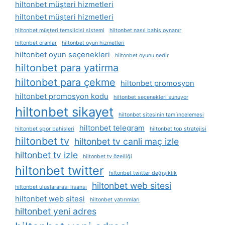
hiltonbet müşteri hizmetleri
hiltonbet müşteri hizmetleri
hiltonbet müşteri temsilcisi sistemi
hiltonbet nasıl bahis oynanır
hiltonbet oranlar
hiltonbet oyun hizmetleri
hiltonbet oyun seçenekleri
hiltonbet oyunu nedir
hiltonbet para yatirma
hiltonbet para çekme
hiltonbet promosyon
hiltonbet promosyon kodu
hiltonbet seçenekleri sunuyor
hiltonbet sikayet
hiltonbet sitesinin tam i̇ncelemesi
hiltonbet telegram
hiltonbet spor bahisleri
hiltonbet top stratejisi
hiltonbet tv
hiltonbet tv canli maç izle
hiltonbet tv izle
hiltonbet tv özelliği
hiltonbet twitter
hiltonbet twitter değişiklik
hiltonbet web sitesi
hiltonbet uluslararası lisansı
hiltonbet web sitesi
hiltonbet yatırımları
hiltonbet yeni adres