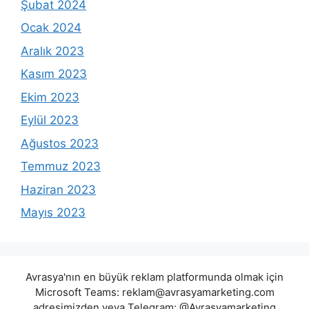
Şubat 2024
Ocak 2024
Aralık 2023
Kasım 2023
Ekim 2023
Eylül 2023
Ağustos 2023
Temmuz 2023
Haziran 2023
Mayıs 2023
Avrasya'nın en büyük reklam platformunda olmak için
Microsoft Teams:
reklam@avrasyamarketing.com
adresimizden veya Telegram: @Avrasyamarketing