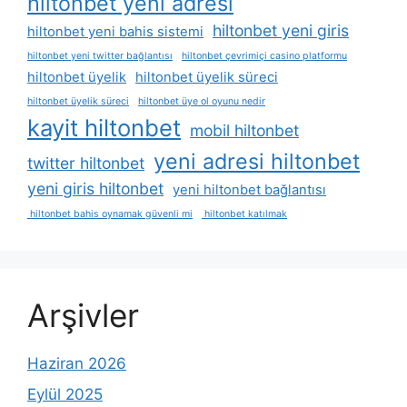
hiltonbet yeni adresi
hiltonbet yeni giris
hiltonbet yeni bahis sistemi
hiltonbet yeni twitter bağlantısı
hiltonbet çevrimiçi casino platformu
hiltonbet üyelik
hiltonbet üyelik süreci
hiltonbet üyelik süreci
hiltonbet üye ol oyunu nedir
kayit hiltonbet
mobil hiltonbet
yeni adresi hiltonbet
twitter hiltonbet
yeni giris hiltonbet
yeni hiltonbet bağlantısı
hiltonbet bahis oynamak güvenli mi
hiltonbet katılmak
Arşivler
Haziran 2026
Eylül 2025