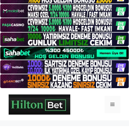
İçeriğe
atla
Menü