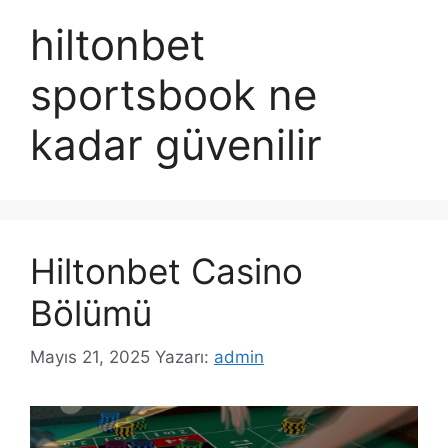
hiltonbet
sportsbook ne
kadar güvenilir
Hiltonbet Casino
Bölümü
Mayıs 21, 2025
Yazarı:
admin