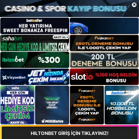
×
HILTONBET GİRİŞ İÇİN TIKLAYINIZ!