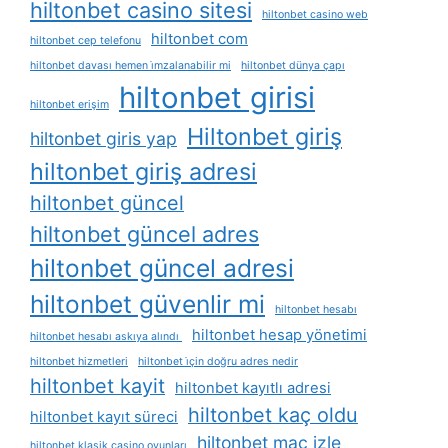
hiltonbet casino sitesi
hiltonbet casino web
hiltonbet com
hiltonbet cep telefonu
hiltonbet davası hemen i̇mzalanabilir mi
hiltonbet dünya çapı
hiltonbet girisi
hiltonbet erişim
Hiltonbet giriş
hiltonbet giris yap
hiltonbet giriş adresi
hiltonbet güncel
hiltonbet güncel adres
hiltonbet güncel adresi
hiltonbet güvenlir mi
hiltonbet hesabı
hiltonbet hesap yönetimi
hiltonbet hesabı askıya alındı ​​
hiltonbet hizmetleri
hiltonbet i̇çin doğru adres nedir
hiltonbet kayit
hiltonbet kayıtlı adresi
hiltonbet kaç oldu
hiltonbet kayıt süreci
hiltonbet maç izle
hiltonbet klasik casino oyunları