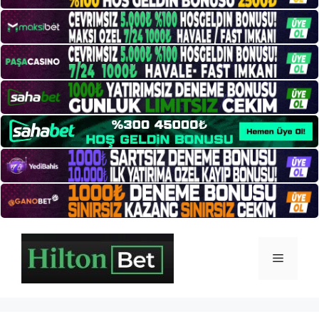
İçeriğe
atla
Menü