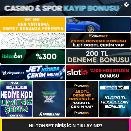
×
HILTONBET GİRİŞ İÇİN TIKLAYINIZ!