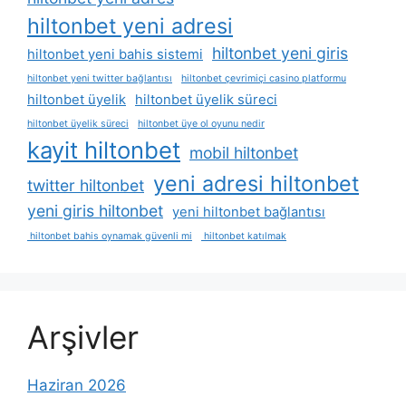
hiltonbet yeni adresi
hiltonbet yeni giris
hiltonbet yeni bahis sistemi
hiltonbet yeni twitter bağlantısı
hiltonbet çevrimiçi casino platformu
hiltonbet üyelik
hiltonbet üyelik süreci
hiltonbet üyelik süreci
hiltonbet üye ol oyunu nedir
kayit hiltonbet
mobil hiltonbet
yeni adresi hiltonbet
twitter hiltonbet
yeni giris hiltonbet
yeni hiltonbet bağlantısı
hiltonbet bahis oynamak güvenli mi
hiltonbet katılmak
Arşivler
Haziran 2026