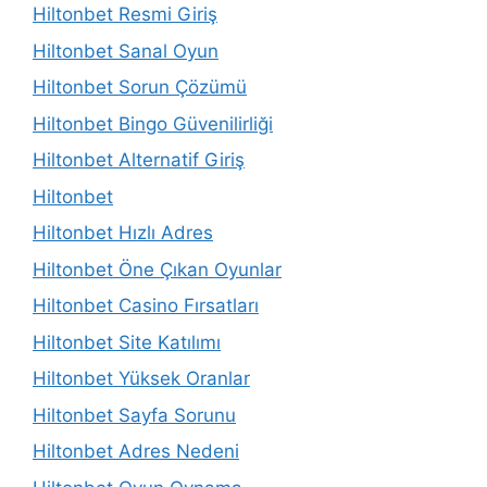
Hiltonbet Resmi Giriş
Hiltonbet Sanal Oyun
Hiltonbet Sorun Çözümü
Hiltonbet Bingo Güvenilirliği
Hiltonbet Alternatif Giriş
Hiltonbet
Hiltonbet Hızlı Adres
Hiltonbet Öne Çıkan Oyunlar
Hiltonbet Casino Fırsatları
Hiltonbet Site Katılımı
Hiltonbet Yüksek Oranlar
Hiltonbet Sayfa Sorunu
Hiltonbet Adres Nedeni