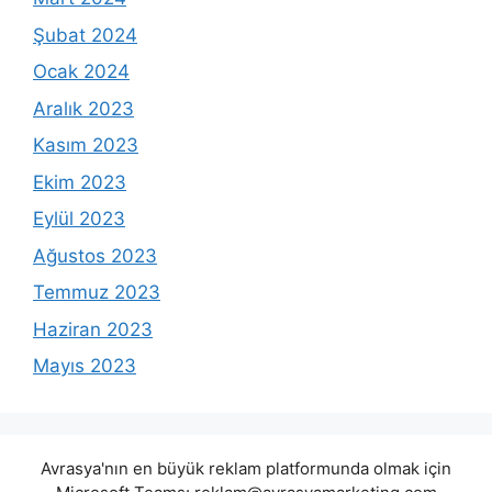
Şubat 2024
Ocak 2024
Aralık 2023
Kasım 2023
Ekim 2023
Eylül 2023
Ağustos 2023
Temmuz 2023
Haziran 2023
Mayıs 2023
Avrasya'nın en büyük reklam platformunda olmak için