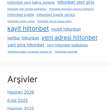
hiltonbet yeni giris
hiltonbet yeni bahis sistemi
hiltonbet yeni twitter bağlantısı
hiltonbet çevrimiçi casino platformu
hiltonbet üyelik
hiltonbet üyelik süreci
hiltonbet üyelik süreci
hiltonbet üye ol oyunu nedir
kayit hiltonbet
mobil hiltonbet
yeni adresi hiltonbet
twitter hiltonbet
yeni giris hiltonbet
yeni hiltonbet bağlantısı
hiltonbet bahis oynamak güvenli mi
hiltonbet katılmak
Arşivler
Haziran 2026
Eylül 2025
Haziran 2025