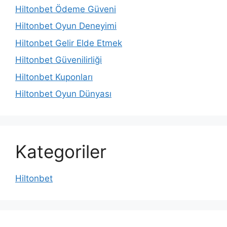
Hiltonbet Ödeme Güveni
Hiltonbet Oyun Deneyimi
Hiltonbet Gelir Elde Etmek
Hiltonbet Güvenilirliği
Hiltonbet Kuponları
Hiltonbet Oyun Dünyası
Kategoriler
Hiltonbet