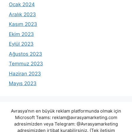
Ocak 2024
Aralık 2023
Kasım 2023
Ekim 2023
Eylül 2023
Ağustos 2023
Temmuz 2023
Haziran 2023
Mayıs 2023
Avrasya'nın en büyük reklam platformunda olmak için
Microsoft Teams:
reklam@avrasyamarketing.com
adresimizden veya Telegram: @Avrasyamarketing
adresimizden irtibat kurabilirsiniz. (Tek iletişim