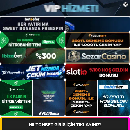
×
HILTONBET GİRİŞ İÇİN TIKLAYINIZ!