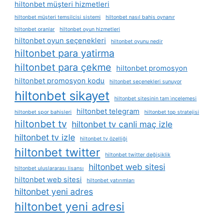
hiltonbet müşteri hizmetleri
hiltonbet müşteri temsilcisi sistemi
hiltonbet nasıl bahis oynanır
hiltonbet oranlar
hiltonbet oyun hizmetleri
hiltonbet oyun seçenekleri
hiltonbet oyunu nedir
hiltonbet para yatirma
hiltonbet para çekme
hiltonbet promosyon
hiltonbet promosyon kodu
hiltonbet seçenekleri sunuyor
hiltonbet sikayet
hiltonbet sitesinin tam i̇ncelemesi
hiltonbet telegram
hiltonbet spor bahisleri
hiltonbet top stratejisi
hiltonbet tv
hiltonbet tv canli maç izle
hiltonbet tv izle
hiltonbet tv özelliği
hiltonbet twitter
hiltonbet twitter değişiklik
hiltonbet web sitesi
hiltonbet uluslararası lisansı
hiltonbet web sitesi
hiltonbet yatırımları
hiltonbet yeni adres
hiltonbet yeni adresi