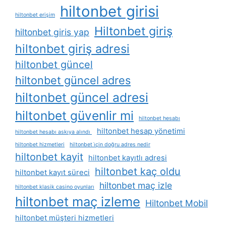
hiltonbet girisi
hiltonbet erişim
Hiltonbet giriş
hiltonbet giris yap
hiltonbet giriş adresi
hiltonbet güncel
hiltonbet güncel adres
hiltonbet güncel adresi
hiltonbet güvenlir mi
hiltonbet hesabı
hiltonbet hesap yönetimi
hiltonbet hesabı askıya alındı ​​
hiltonbet hizmetleri
hiltonbet i̇çin doğru adres nedir
hiltonbet kayit
hiltonbet kayıtlı adresi
hiltonbet kaç oldu
hiltonbet kayıt süreci
hiltonbet maç izle
hiltonbet klasik casino oyunları
hiltonbet maç izleme
Hiltonbet Mobil
hiltonbet müşteri hizmetleri