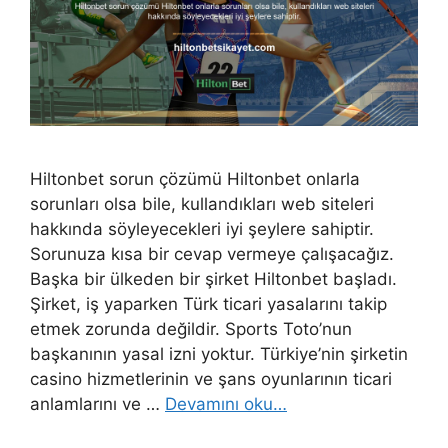
Hiltonbet sorun çözümü Hiltonbet onlarla
sorunları olsa bile, kullandıkları web siteleri
hakkında söyleyecekleri iyi şeylere sahiptir.
Sorunuza kısa bir cevap vermeye çalışacağız.
Başka bir ülkeden bir şirket Hiltonbet başladı.
Şirket, iş yaparken Türk ticari yasalarını takip
etmek zorunda değildir. Sports Toto’nun
başkanının yasal izni yoktur. Türkiye’nin şirketin
casino hizmetlerinin ve şans oyunlarının ticari
anlamlarını ve …
Devamını oku…