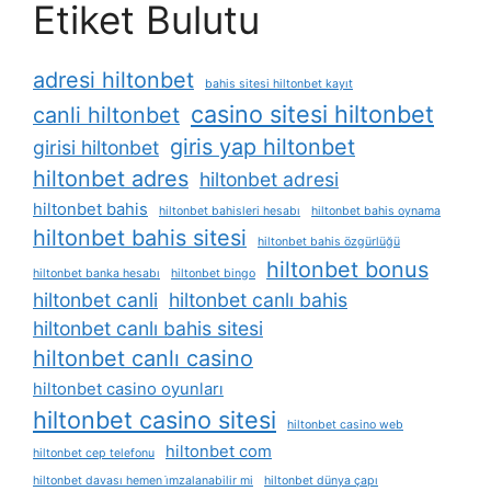
Etiket Bulutu
adresi hiltonbet
bahis sitesi hiltonbet kayıt
casino sitesi hiltonbet
canli hiltonbet
giris yap hiltonbet
girisi hiltonbet
hiltonbet adres
hiltonbet adresi
hiltonbet bahis
hiltonbet bahisleri hesabı
hiltonbet bahis oynama
hiltonbet bahis sitesi
hiltonbet bahis özgürlüğü
hiltonbet bonus
hiltonbet banka hesabı
hiltonbet bingo
hiltonbet canli
hiltonbet canlı bahis
hiltonbet canlı bahis sitesi
hiltonbet canlı casino
hiltonbet casino oyunları
hiltonbet casino sitesi
hiltonbet casino web
hiltonbet com
hiltonbet cep telefonu
hiltonbet davası hemen i̇mzalanabilir mi
hiltonbet dünya çapı