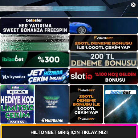
×
HILTONBET GİRİŞ İÇİN TIKLAYINIZ!