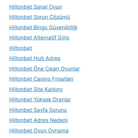
Hiltonbet Sanal Oyun
Hiltonbet Sorun Çözümü
Hiltonbet Bingo Güvenilirliği
Hiltonbet Alternatif Giriş
Hiltonbet
Hiltonbet Hızlı Adres
Hiltonbet Öne Çıkan Oyunlar
Hiltonbet Casino Fırsatları
Hiltonbet Site Katılımı
Hiltonbet Yüksek Oranlar
Hiltonbet Sayfa Sorunu
Hiltonbet Adres Nedeni
Hiltonbet Oyun Oynama