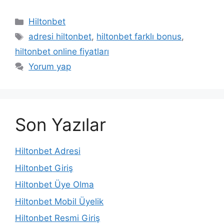
Kategoriler
Hiltonbet
Etiketler
adresi hiltonbet
,
hiltonbet farklı bonus
,
hiltonbet online fiyatları
Yorum yap
Son Yazılar
Hiltonbet Adresi
Hiltonbet Giriş
Hiltonbet Üye Olma
Hiltonbet Mobil Üyelik
Hiltonbet Resmi Giriş