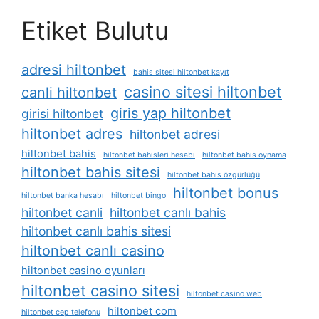
Etiket Bulutu
adresi hiltonbet
bahis sitesi hiltonbet kayıt
casino sitesi hiltonbet
canli hiltonbet
giris yap hiltonbet
girisi hiltonbet
hiltonbet adres
hiltonbet adresi
hiltonbet bahis
hiltonbet bahisleri hesabı
hiltonbet bahis oynama
hiltonbet bahis sitesi
hiltonbet bahis özgürlüğü
hiltonbet bonus
hiltonbet banka hesabı
hiltonbet bingo
hiltonbet canli
hiltonbet canlı bahis
hiltonbet canlı bahis sitesi
hiltonbet canlı casino
hiltonbet casino oyunları
hiltonbet casino sitesi
hiltonbet casino web
hiltonbet com
hiltonbet cep telefonu