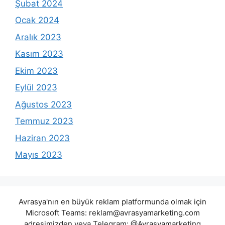
Şubat 2024
Ocak 2024
Aralık 2023
Kasım 2023
Ekim 2023
Eylül 2023
Ağustos 2023
Temmuz 2023
Haziran 2023
Mayıs 2023
Avrasya'nın en büyük reklam platformunda olmak için
Microsoft Teams:
reklam@avrasyamarketing.com
adresimizden veya Telegram: @Avrasyamarketing