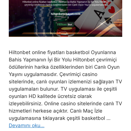
Hiltonbet online fiyatları basketbol Oyunlarına
Bahis Yapmanın İyi Bir Yolu Hiltonbet çevrimiçi
ödüllerinin harika özelliklerinden biri Canlı Oyun
Yayını uygulamasıdır. Çevrimiçi casino
sitelerinde, canlı oyunları izlemenizi sağlayan TV
uygulamaları bulunur. TV uygulaması ile çeşitli
oyunları HD kalitede ücretsiz olarak
izleyebilirsiniz. Online casino sitelerinde canlı TV
hizmetleri herkese açıktır. Canlı Maç İzle
uygulamasına tıklayarak çeşitli basketbol …
Devamını oku…