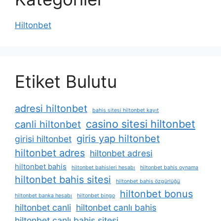
Hiltonbet
Etiket Bulutu
adresi hiltonbet
bahis sitesi hiltonbet kayıt
casino sitesi hiltonbet
canli hiltonbet
giris yap hiltonbet
girisi hiltonbet
hiltonbet adres
hiltonbet adresi
hiltonbet bahis
hiltonbet bahisleri hesabı
hiltonbet bahis oynama
hiltonbet bahis sitesi
hiltonbet bahis özgürlüğü
hiltonbet bonus
hiltonbet banka hesabı
hiltonbet bingo
hiltonbet canli
hiltonbet canlı bahis
hiltonbet canlı bahis sitesi