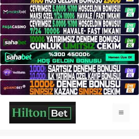
İçeriğe
atla
Menü