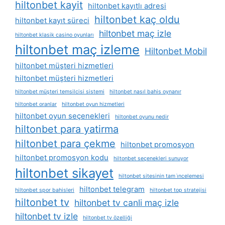
hiltonbet kayit
hiltonbet kayıtlı adresi
hiltonbet kaç oldu
hiltonbet kayıt süreci
hiltonbet maç izle
hiltonbet klasik casino oyunları
hiltonbet maç izleme
Hiltonbet Mobil
hiltonbet müşteri hizmetleri
hiltonbet müşteri hizmetleri
hiltonbet müşteri temsilcisi sistemi
hiltonbet nasıl bahis oynanır
hiltonbet oranlar
hiltonbet oyun hizmetleri
hiltonbet oyun seçenekleri
hiltonbet oyunu nedir
hiltonbet para yatirma
hiltonbet para çekme
hiltonbet promosyon
hiltonbet promosyon kodu
hiltonbet seçenekleri sunuyor
hiltonbet sikayet
hiltonbet sitesinin tam i̇ncelemesi
hiltonbet telegram
hiltonbet spor bahisleri
hiltonbet top stratejisi
hiltonbet tv
hiltonbet tv canli maç izle
hiltonbet tv izle
hiltonbet tv özelliği