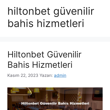
hiltonbet güvenilir
bahis hizmetleri
Hiltonbet Güvenilir
Bahis Hizmetleri
Kasım 22, 2023
Yazarı:
admin