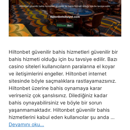
Hiltonbet güvenilir bahis hizmetleri güvenilir bir
bahis hizmeti olduğu için bu tavsiye edilir. Bazı
casino siteleri kullanıcıların paralarına el koyar
ve iletişimlerini engeller. Hiltonbet internet
sitesinde böyle saçmalıklara rastlayamazsınız.
Hiltonbet üzerine bahis oynamaya karar
verirseniz çok şanslısınız. Dilediğiniz kadar
bahis oynayabilirsiniz ve böyle bir sorun
yaşanmamaktadır. Hiltonbet güvenilir bahis
hizmetlerini kabul eden kullanıcılar şu anda …
Devamını oku…