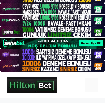
İçeriğe
atla
Menü