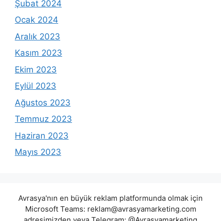
Şubat 2024
Ocak 2024
Aralık 2023
Kasım 2023
Ekim 2023
Eylül 2023
Ağustos 2023
Temmuz 2023
Haziran 2023
Mayıs 2023
Avrasya'nın en büyük reklam platformunda olmak için
Microsoft Teams:
reklam@avrasyamarketing.com
adresimizden veya Telegram: @Avrasyamarketing