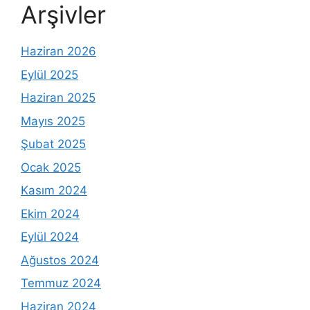
Arşivler
Haziran 2026
Eylül 2025
Haziran 2025
Mayıs 2025
Şubat 2025
Ocak 2025
Kasım 2024
Ekim 2024
Eylül 2024
Ağustos 2024
Temmuz 2024
Haziran 2024