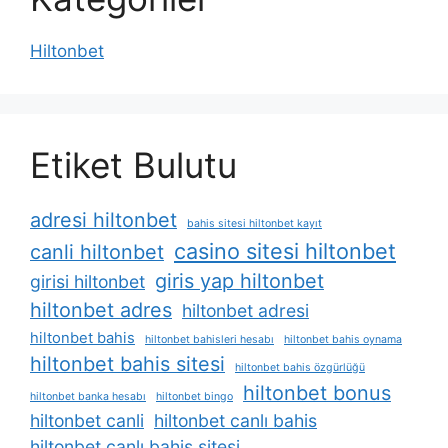
Hiltonbet
Etiket Bulutu
adresi hiltonbet
bahis sitesi hiltonbet kayıt
casino sitesi hiltonbet
canli hiltonbet
giris yap hiltonbet
girisi hiltonbet
hiltonbet adres
hiltonbet adresi
hiltonbet bahis
hiltonbet bahisleri hesabı
hiltonbet bahis oynama
hiltonbet bahis sitesi
hiltonbet bahis özgürlüğü
hiltonbet bonus
hiltonbet banka hesabı
hiltonbet bingo
hiltonbet canli
hiltonbet canlı bahis
hiltonbet canlı bahis sitesi