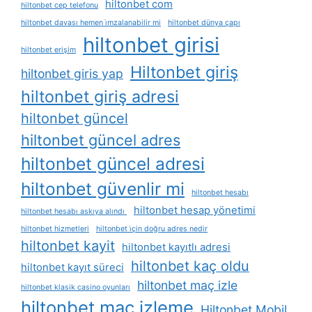
hiltonbet com
hiltonbet cep telefonu
hiltonbet davası hemen i̇mzalanabilir mi
hiltonbet dünya çapı
hiltonbet girisi
hiltonbet erişim
Hiltonbet giriş
hiltonbet giris yap
hiltonbet giriş adresi
hiltonbet güncel
hiltonbet güncel adres
hiltonbet güncel adresi
hiltonbet güvenlir mi
hiltonbet hesabı
hiltonbet hesap yönetimi
hiltonbet hesabı askıya alındı ​​
hiltonbet hizmetleri
hiltonbet i̇çin doğru adres nedir
hiltonbet kayit
hiltonbet kayıtlı adresi
hiltonbet kaç oldu
hiltonbet kayıt süreci
hiltonbet maç izle
hiltonbet klasik casino oyunları
hiltonbet maç izleme
Hiltonbet Mobil