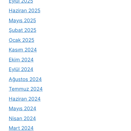
Eylül 2025
Haziran 2025
Mayıs 2025
Şubat 2025
Ocak 2025
Kasım 2024
Ekim 2024
Eylül 2024
Ağustos 2024
Temmuz 2024
Haziran 2024
Mayıs 2024
Nisan 2024
Mart 2024