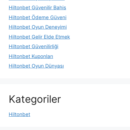
Hiltonbet Güvenilir Bahis
Hiltonbet Ödeme Güveni
Hiltonbet Oyun Deneyimi
Hiltonbet Gelir Elde Etmek
Hiltonbet Güvenilirliği
Hiltonbet Kuponları
Hiltonbet Oyun Dünyası
Kategoriler
Hiltonbet