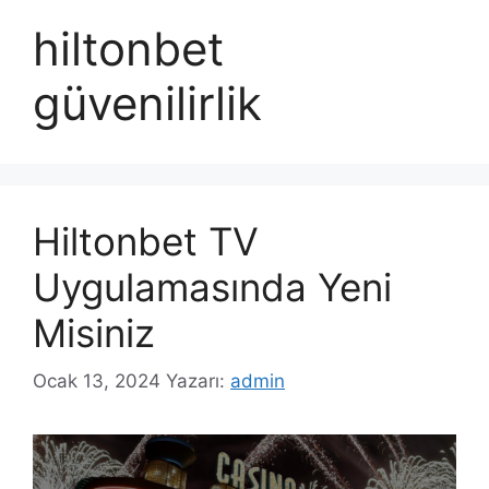
hiltonbet
güvenilirlik
Hiltonbet TV
Uygulamasında Yeni
Misiniz
Ocak 13, 2024
Yazarı:
admin