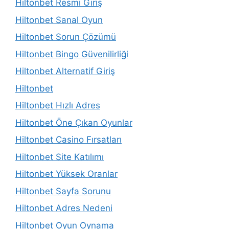
Hiltonbet Resmi Giriş
Hiltonbet Sanal Oyun
Hiltonbet Sorun Çözümü
Hiltonbet Bingo Güvenilirliği
Hiltonbet Alternatif Giriş
Hiltonbet
Hiltonbet Hızlı Adres
Hiltonbet Öne Çıkan Oyunlar
Hiltonbet Casino Fırsatları
Hiltonbet Site Katılımı
Hiltonbet Yüksek Oranlar
Hiltonbet Sayfa Sorunu
Hiltonbet Adres Nedeni
Hiltonbet Oyun Oynama