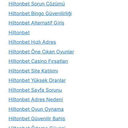
Hiltonbet Sorun Çözümü
Hiltonbet Bingo Güvenilirliği
Hiltonbet Alternatif Giriş
Hiltonbet
Hiltonbet Hızlı Adres
Hiltonbet Öne Çıkan Oyunlar
Hiltonbet Casino Fırsatları
Hiltonbet Site Katılımı
Hiltonbet Yüksek Oranlar
Hiltonbet Sayfa Sorunu
Hiltonbet Adres Nedeni
Hiltonbet Oyun Oynama
Hiltonbet Güvenilir Bahis