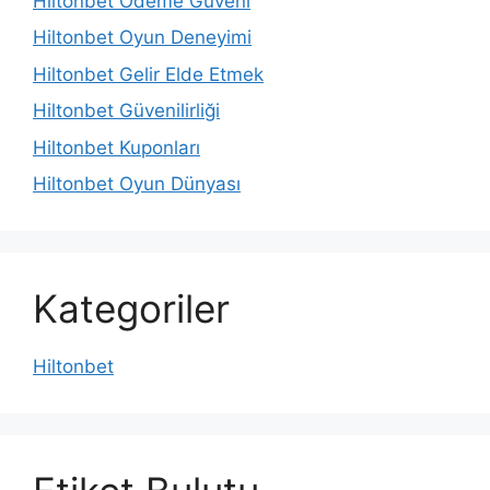
Hiltonbet Ödeme Güveni
Hiltonbet Oyun Deneyimi
Hiltonbet Gelir Elde Etmek
Hiltonbet Güvenilirliği
Hiltonbet Kuponları
Hiltonbet Oyun Dünyası
Kategoriler
Hiltonbet