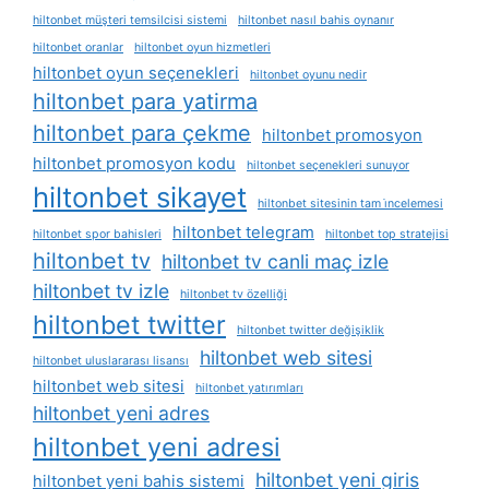
hiltonbet müşteri temsilcisi sistemi
hiltonbet nasıl bahis oynanır
hiltonbet oranlar
hiltonbet oyun hizmetleri
hiltonbet oyun seçenekleri
hiltonbet oyunu nedir
hiltonbet para yatirma
hiltonbet para çekme
hiltonbet promosyon
hiltonbet promosyon kodu
hiltonbet seçenekleri sunuyor
hiltonbet sikayet
hiltonbet sitesinin tam i̇ncelemesi
hiltonbet telegram
hiltonbet spor bahisleri
hiltonbet top stratejisi
hiltonbet tv
hiltonbet tv canli maç izle
hiltonbet tv izle
hiltonbet tv özelliği
hiltonbet twitter
hiltonbet twitter değişiklik
hiltonbet web sitesi
hiltonbet uluslararası lisansı
hiltonbet web sitesi
hiltonbet yatırımları
hiltonbet yeni adres
hiltonbet yeni adresi
hiltonbet yeni giris
hiltonbet yeni bahis sistemi