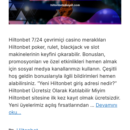
Hiltonbet 7/24 çevrimiçi casino meraklıları
Hiltonbet poker, rulet, blackjack ve slot
makinelerinin keyfini çıkarabilir. Bonusları,
promosyonları ve özel etkinlikleri hemen almak
için sosyal medya kanallarımızı kullanın. Çeşitli
hoş geldin bonuslarıyla ilgili bildirimleri hemen
alabilirsiniz. “Yeni Hiltonbet giriş adresi nedir?”
Hiltonbet Ücretsiz Olarak Katılabilir Miyim
Hiltonbet sitesine ilk kez kayıt olmak ücretsizdir.
Yeni üyelerimiz açılış fırsatlarından …
Devamını
oku…
Kategoriler