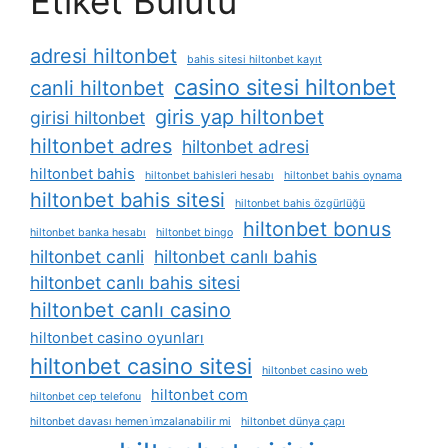
Etiket Bulutu
adresi hiltonbet
bahis sitesi hiltonbet kayıt
casino sitesi hiltonbet
canli hiltonbet
giris yap hiltonbet
girisi hiltonbet
hiltonbet adres
hiltonbet adresi
hiltonbet bahis
hiltonbet bahisleri hesabı
hiltonbet bahis oynama
hiltonbet bahis sitesi
hiltonbet bahis özgürlüğü
hiltonbet bonus
hiltonbet banka hesabı
hiltonbet bingo
hiltonbet canli
hiltonbet canlı bahis
hiltonbet canlı bahis sitesi
hiltonbet canlı casino
hiltonbet casino oyunları
hiltonbet casino sitesi
hiltonbet casino web
hiltonbet com
hiltonbet cep telefonu
hiltonbet davası hemen i̇mzalanabilir mi
hiltonbet dünya çapı