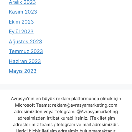
Aralık 2023
Kasım 2023
Ekim 2023
Eylül 2023
Ağustos 2023
Temmuz 2023
Haziran 2023
Mayıs 2023
Avrasya'nın en büyük reklam platformunda olmak için
Microsoft Teams:
reklam@avrasyamarketing.com
adresimizden veya Telegram: @Avrasyamarketing
adresimizden irtibat kurabilirsiniz. (Tek iletişim
adreslerimiz teams / telegram ve mail adresimizdir.
Harici hiçbir iletişim adresimiz bulunmamaktadır.