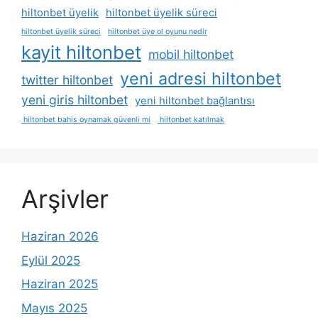
hiltonbet üyelik
hiltonbet üyelik süreci
hiltonbet üyelik süreci
hiltonbet üye ol oyunu nedir
kayit hiltonbet
mobil hiltonbet
yeni adresi hiltonbet
twitter hiltonbet
yeni giris hiltonbet
yeni hiltonbet bağlantısı
hiltonbet bahis oynamak güvenli mi
hiltonbet katılmak
Arşivler
Haziran 2026
Eylül 2025
Haziran 2025
Mayıs 2025