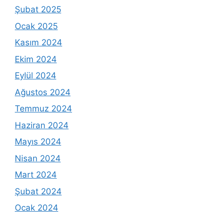
Şubat 2025
Ocak 2025
Kasım 2024
Ekim 2024
Eylül 2024
Ağustos 2024
Temmuz 2024
Haziran 2024
Mayıs 2024
Nisan 2024
Mart 2024
Şubat 2024
Ocak 2024