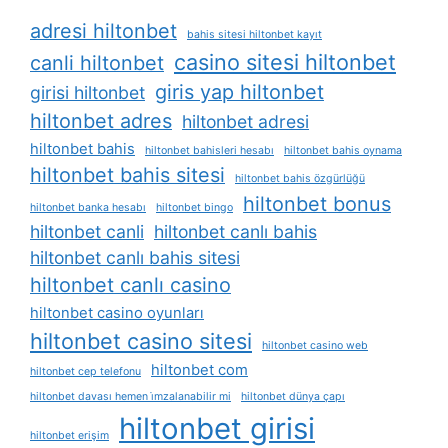
adresi hiltonbet
bahis sitesi hiltonbet kayıt
casino sitesi hiltonbet
canli hiltonbet
giris yap hiltonbet
girisi hiltonbet
hiltonbet adres
hiltonbet adresi
hiltonbet bahis
hiltonbet bahisleri hesabı
hiltonbet bahis oynama
hiltonbet bahis sitesi
hiltonbet bahis özgürlüğü
hiltonbet bonus
hiltonbet banka hesabı
hiltonbet bingo
hiltonbet canli
hiltonbet canlı bahis
hiltonbet canlı bahis sitesi
hiltonbet canlı casino
hiltonbet casino oyunları
hiltonbet casino sitesi
hiltonbet casino web
hiltonbet com
hiltonbet cep telefonu
hiltonbet davası hemen i̇mzalanabilir mi
hiltonbet dünya çapı
hiltonbet girisi
hiltonbet erişim