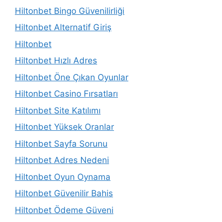
Hiltonbet Bingo Güvenilirliği
Hiltonbet Alternatif Giriş
Hiltonbet
Hiltonbet Hızlı Adres
Hiltonbet Öne Çıkan Oyunlar
Hiltonbet Casino Fırsatları
Hiltonbet Site Katılımı
Hiltonbet Yüksek Oranlar
Hiltonbet Sayfa Sorunu
Hiltonbet Adres Nedeni
Hiltonbet Oyun Oynama
Hiltonbet Güvenilir Bahis
Hiltonbet Ödeme Güveni