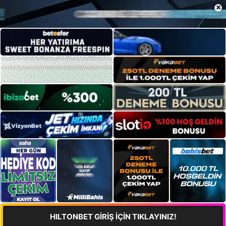
×
HILTONBET GİRİŞ İÇİN TIKLAYINIZ!