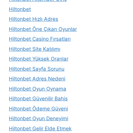
Hiltonbet
Hiltonbet Hızlı Adres
Hiltonbet Öne Çıkan Oyunlar
Hiltonbet Casino Fırsatları
Hiltonbet Site Katılımı
Hiltonbet Yüksek Oranlar
Hiltonbet Sayfa Sorunu
Hiltonbet Adres Nedeni
Hiltonbet Oyun Oynama
Hiltonbet Güvenilir Bahis
Hiltonbet Ödeme Güveni
Hiltonbet Oyun Deneyimi
Hiltonbet Gelir Elde Etmek