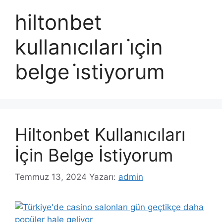
hiltonbet
kullanıcıları i̇çin
belge i̇stiyorum
Hiltonbet Kullanıcıları
İçin Belge İstiyorum
Temmuz 13, 2024
Yazarı:
admin