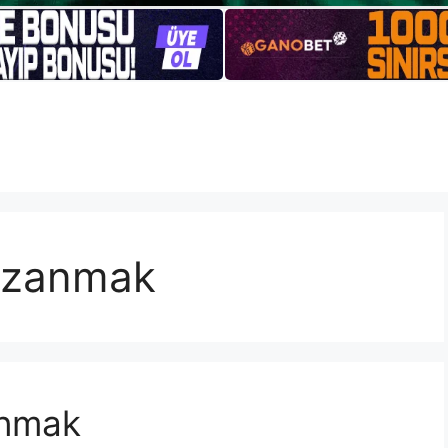
kazanmak
anmak