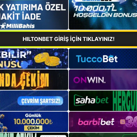
HILTONBET GİRİŞ İÇİN TIKLAYINIZ!