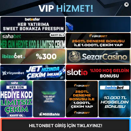
×
HILTONBET GİRİŞ İÇİN TIKLAYINIZ!