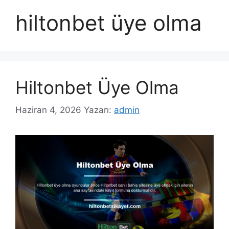
hiltonbet üye olma
Hiltonbet Üye Olma
Haziran 4, 2026
Yazarı:
admin