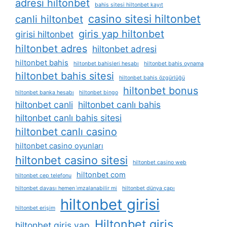
adresi hiltonbet
bahis sitesi hiltonbet kayıt
casino sitesi hiltonbet
canli hiltonbet
giris yap hiltonbet
girisi hiltonbet
hiltonbet adres
hiltonbet adresi
hiltonbet bahis
hiltonbet bahisleri hesabı
hiltonbet bahis oynama
hiltonbet bahis sitesi
hiltonbet bahis özgürlüğü
hiltonbet bonus
hiltonbet banka hesabı
hiltonbet bingo
hiltonbet canli
hiltonbet canlı bahis
hiltonbet canlı bahis sitesi
hiltonbet canlı casino
hiltonbet casino oyunları
hiltonbet casino sitesi
hiltonbet casino web
hiltonbet com
hiltonbet cep telefonu
hiltonbet davası hemen i̇mzalanabilir mi
hiltonbet dünya çapı
hiltonbet girisi
hiltonbet erişim
Hiltonbet giriş
hiltonbet giris yap