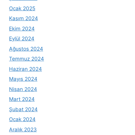
Ocak 2025
Kasım 2024
Ekim 2024
Eylül 2024
Ağustos 2024
Temmuz 2024
Haziran 2024
Mayıs 2024
Nisan 2024
Mart 2024
Şubat 2024
Ocak 2024
Aralık 2023