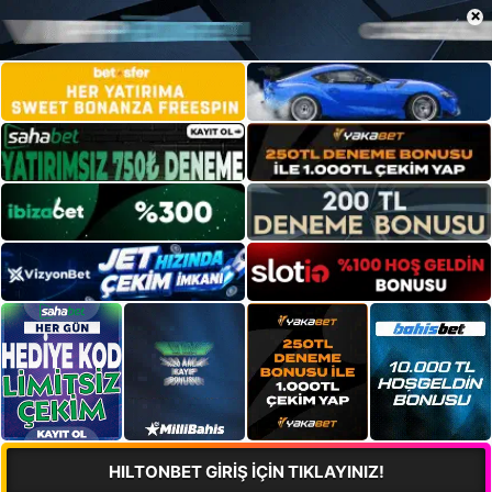
×
HILTONBET GİRİŞ İÇİN TIKLAYINIZ!