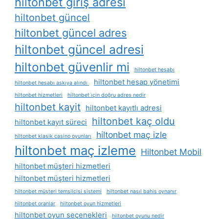
hiltonbet giriş adresi
hiltonbet güncel
hiltonbet güncel adres
hiltonbet güncel adresi
hiltonbet güvenlir mi
hiltonbet hesabı
hiltonbet hesap yönetimi
hiltonbet hesabı askıya alındı ​​
hiltonbet hizmetleri
hiltonbet i̇çin doğru adres nedir
hiltonbet kayit
hiltonbet kayıtlı adresi
hiltonbet kaç oldu
hiltonbet kayıt süreci
hiltonbet maç izle
hiltonbet klasik casino oyunları
hiltonbet maç izleme
Hiltonbet Mobil
hiltonbet müşteri hizmetleri
hiltonbet müşteri hizmetleri
hiltonbet müşteri temsilcisi sistemi
hiltonbet nasıl bahis oynanır
hiltonbet oranlar
hiltonbet oyun hizmetleri
hiltonbet oyun seçenekleri
hiltonbet oyunu nedir