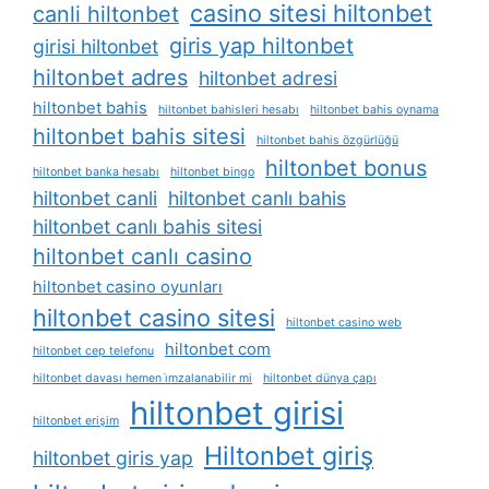
casino sitesi hiltonbet
canli hiltonbet
giris yap hiltonbet
girisi hiltonbet
hiltonbet adres
hiltonbet adresi
hiltonbet bahis
hiltonbet bahisleri hesabı
hiltonbet bahis oynama
hiltonbet bahis sitesi
hiltonbet bahis özgürlüğü
hiltonbet bonus
hiltonbet banka hesabı
hiltonbet bingo
hiltonbet canli
hiltonbet canlı bahis
hiltonbet canlı bahis sitesi
hiltonbet canlı casino
hiltonbet casino oyunları
hiltonbet casino sitesi
hiltonbet casino web
hiltonbet com
hiltonbet cep telefonu
hiltonbet davası hemen i̇mzalanabilir mi
hiltonbet dünya çapı
hiltonbet girisi
hiltonbet erişim
Hiltonbet giriş
hiltonbet giris yap