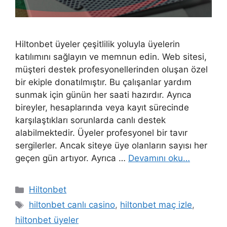
Hiltonbet üyeler çeşitlilik yoluyla üyelerin
katılımını sağlayın ve memnun edin. Web sitesi,
müşteri destek profesyonellerinden oluşan özel
bir ekiple donatılmıştır. Bu çalışanlar yardım
sunmak için günün her saati hazırdır. Ayrıca
bireyler, hesaplarında veya kayıt sürecinde
karşılaştıkları sorunlarda canlı destek
alabilmektedir. Üyeler profesyonel bir tavır
sergilerler. Ancak siteye üye olanların sayısı her
geçen gün artıyor. Ayrıca …
Devamını oku…
Kategoriler
Hiltonbet
Etiketler
hiltonbet canlı casino
,
hiltonbet maç izle
,
hiltonbet üyeler