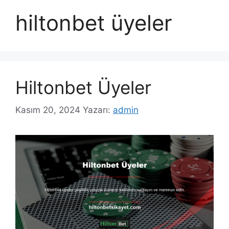
hiltonbet üyeler
Hiltonbet Üyeler
Kasım 20, 2024
Yazarı:
admin