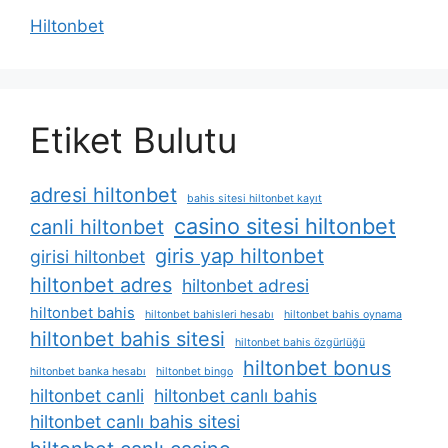
Hiltonbet
Etiket Bulutu
adresi hiltonbet
bahis sitesi hiltonbet kayıt
casino sitesi hiltonbet
canli hiltonbet
giris yap hiltonbet
girisi hiltonbet
hiltonbet adres
hiltonbet adresi
hiltonbet bahis
hiltonbet bahisleri hesabı
hiltonbet bahis oynama
hiltonbet bahis sitesi
hiltonbet bahis özgürlüğü
hiltonbet bonus
hiltonbet banka hesabı
hiltonbet bingo
hiltonbet canli
hiltonbet canlı bahis
hiltonbet canlı bahis sitesi