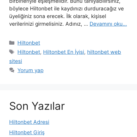
birbirleriyle eşleşmelidir. Bunu tanıyabilirsiniz,
böylece Hiltonbet ile kaydınızı durduracağız ve
üyeliğiniz sona erecek. İlk olarak, kişisel
verilerinizi girmelisiniz. Adınız, …
Devamını oku…
Kategoriler
Hiltonbet
Etiketler
Hiltonbet
,
Hiltonbet En İyisi
,
hiltonbet web
sitesi
Yorum yap
Son Yazılar
Hiltonbet Adresi
Hiltonbet Giriş