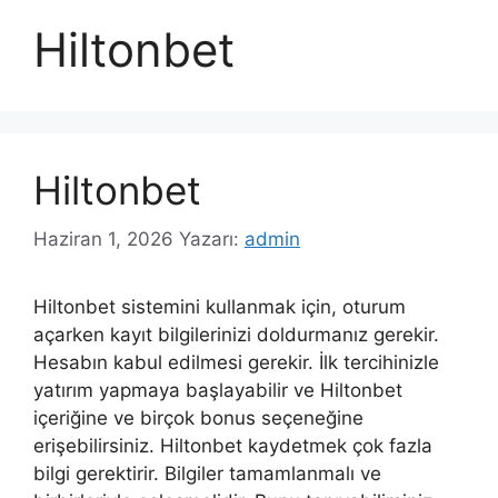
Hiltonbet
Hiltonbet
Haziran 1, 2026
Yazarı:
admin
Hiltonbet sistemini kullanmak için, oturum
açarken kayıt bilgilerinizi doldurmanız gerekir.
Hesabın kabul edilmesi gerekir. İlk tercihinizle
yatırım yapmaya başlayabilir ve Hiltonbet
içeriğine ve birçok bonus seçeneğine
erişebilirsiniz. Hiltonbet kaydetmek çok fazla
bilgi gerektirir. Bilgiler tamamlanmalı ve