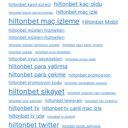
hiltonbet kaç oldu
hiltonbet kayıt süreci
hiltonbet maç izle
hiltonbet klasik casino oyunları
hiltonbet maç izleme
Hiltonbet Mobil
hiltonbet müşteri hizmetleri
hiltonbet müşteri hizmetleri
hiltonbet müşteri temsilcisi sistemi
hiltonbet nasıl bahis oynanır
hiltonbet oranlar
hiltonbet oyun hizmetleri
hiltonbet oyun seçenekleri
hiltonbet oyunu nedir
hiltonbet para yatirma
hiltonbet para çekme
hiltonbet promosyon
hiltonbet promosyon kodu
hiltonbet seçenekleri sunuyor
hiltonbet sikayet
hiltonbet sitesinin tam i̇ncelemesi
hiltonbet telegram
hiltonbet spor bahisleri
hiltonbet top stratejisi
hiltonbet tv
hiltonbet tv canli maç izle
hiltonbet tv izle
hiltonbet tv özelliği
hiltonbet twitter
hiltonbet twitter değişiklik