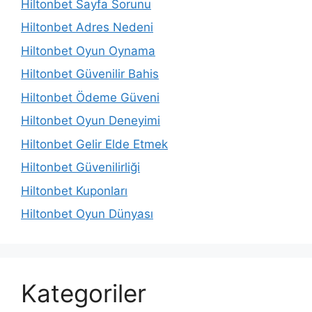
Hiltonbet Sayfa Sorunu
Hiltonbet Adres Nedeni
Hiltonbet Oyun Oynama
Hiltonbet Güvenilir Bahis
Hiltonbet Ödeme Güveni
Hiltonbet Oyun Deneyimi
Hiltonbet Gelir Elde Etmek
Hiltonbet Güvenilirliği
Hiltonbet Kuponları
Hiltonbet Oyun Dünyası
Kategoriler