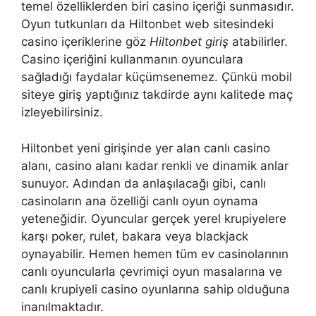
temel özelliklerden biri casino içeriği sunmasıdır.
Oyun tutkunları da Hiltonbet web sitesindeki
casino içeriklerine göz
Hiltonbet giriş
atabilirler.
Casino içeriğini kullanmanın oyunculara
sağladığı faydalar küçümsenemez. Çünkü mobil
siteye giriş yaptığınız takdirde aynı kalitede maç
izleyebilirsiniz.
Hiltonbet yeni girişinde yer alan canlı casino
alanı, casino alanı kadar renkli ve dinamik anlar
sunuyor. Adından da anlaşılacağı gibi, canlı
casinoların ana özelliği canlı oyun oynama
yeteneğidir. Oyuncular gerçek yerel krupiyelere
karşı poker, rulet, bakara veya blackjack
oynayabilir. Hemen hemen tüm ev casinolarının
canlı oyuncularla çevrimiçi oyun masalarına ve
canlı krupiyeli casino oyunlarına sahip olduğuna
inanılmaktadır.