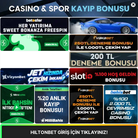
×
HILTONBET GİRİŞ İÇİN TIKLAYINIZ!