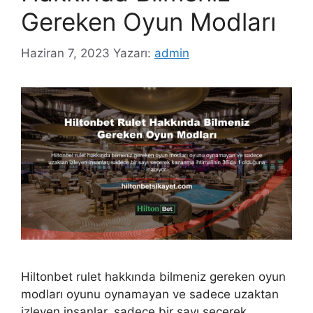
Gereken Oyun Modları
Haziran 7, 2023
Yazarı:
admin
Hiltonbet rulet hakkında bilmeniz gereken oyun
modları oyunu oynamayan ve sadece uzaktan
izleyen insanlar, sadece bir sayı seçerek