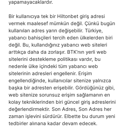
yapamayacaklardır.
Bir kullanıcıya tek bir Hiltonbet giriş adresi
vermek maalesef mümkün değil. Çünkü bugün
kullanılan adres yarın değişebilir. Türkiye,
yabancı bahisçileri tercih eden ülkelerden biri
değil. Bu, kullandığınız yabancı web siteleri
arttıkça daha da zorlaşır. BTK’nın yerli web
sitelerini destekleme politikası vardır, bu
nedenle ülke içindeki tüm yabancı web
sitelerinin adresleri engellenir. Erişim
engellendiğinde, kullanıcılar sitenize yalnızca
başka bir adresten erişebilir. Gördüğünüz gibi,
web sitenize sorunsuz erişim sağlamanın en
kolay tekniklerinden biri güncel giriş adreslerini
değerlendirmektir. Son Adres, Son Adres her
zaman işlevini sürdürür. Elbette bu durum yeni
tedbirler alınana kadar devam edecek.