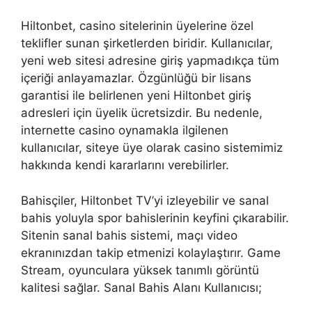
Hiltonbet, casino sitelerinin üyelerine özel
teklifler sunan şirketlerden biridir. Kullanıcılar,
yeni web sitesi adresine giriş yapmadıkça tüm
içeriği anlayamazlar. Özgünlüğü bir lisans
garantisi ile belirlenen yeni Hiltonbet giriş
adresleri için üyelik ücretsizdir. Bu nedenle,
internette casino oynamakla ilgilenen
kullanıcılar, siteye üye olarak casino sistemimiz
hakkında kendi kararlarını verebilirler.
Bahisçiler, Hiltonbet TV’yi izleyebilir ve sanal
bahis yoluyla spor bahislerinin keyfini çıkarabilir.
Sitenin sanal bahis sistemi, maçı video
ekranınızdan takip etmenizi kolaylaştırır. Game
Stream, oyunculara yüksek tanımlı görüntü
kalitesi sağlar. Sanal Bahis Alanı Kullanıcısı;