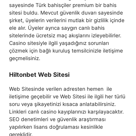
sayesinde Türk bahisçiler premium bir bahis
sitesi buldu. Mevcut güvenlik duvarı sayesinde
şirket, üyelerin verilerini mutlak bir gizlilik içinde
ele alır. Üyeler ayrıca saygın canlı bahis
sitelerinde ücretsiz maç akışlarını izleyebilirler.
Casino sitesiyle ilgili yaşadığınız sorunları
çözmek için bağlı kuruluş temsilcinizle iletişime
geçmelisiniz.
Hiltonbet Web Sitesi
Web Sitesinde verilen adresten hemen ile
iletişime geçebilir ve Web Sitesi ile ilgili her türlü
soru veya şikayetinizi kısaca anlatabilirsiniz.
Linkleri canlı casino kayıplarınızı karşılayacaktır.
SEO denetimleri ve güvenlik araştırması
yapılırken lisans doğrulaması kesinlikle
gereklidir.