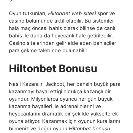
Oyun tutkunları,
Hiltonbet web sitesi
spor ve
casino bölümünde aktif olabilir. Bu sistemler
hala maç öncesi bahis olarak bilinse de canlı
bahis ile daha da heyecanlı hale getirilebilir.
Casino sitelerinden gelir elde eden bahisçiler
para çekme talebinde bulunabilir.
Hiltonbet Bonusu
Nasıl Kazanılır Jackpot, her bahsin büyük para
kazanmayı hayal ettiği oldukça kazançlı bir
oyundur. Milyonlarca oyuncu her gün büyük
kazanma hayalleri ile adrenalinlerini ve
heyecanlarını dramatik bir şekilde yükselterek
oyuna atlıyor. Kazanmak için oyunun kurallarını
bilmeniz ve doğru oyunu
Hiltonbet bonusu