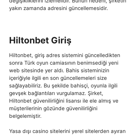
değişikliklerini izlemelidir. Bunun nedeni, şirketin
yakın zamanda adresini güncellemesidir.
Hiltonbet Giriş
Hiltonbet, giriş adres sistemini güncelledikten
sonra Türk oyun camiasının benimsediği yeni
web sitesinde yer aldı. Bahis sisteminizin
içeriğiyle ilgili en son güncellemeleri size
sağlayabiliriz. Bu şekilde bahisçi, oyunla ilgili
gevşek bağlantıları vurgulamaz. Şirket,
Hiltonbet güvenilirliğini lisansı ile ele almış ve
müşterilerinin gözünde güvenilirliğini
belgelemiştir.
Yasa dışı casino sitelerini yerel sitelerden ayıran