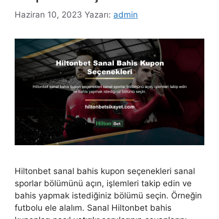
Haziran 10, 2023
Yazarı:
admin
Hiltonbet sanal bahis kupon seçenekleri sanal
sporlar bölümünü açın, işlemleri takip edin ve
bahis yapmak istediğiniz bölümü seçin. Örneğin
futbolu ele alalım. Sanal Hiltonbet bahis