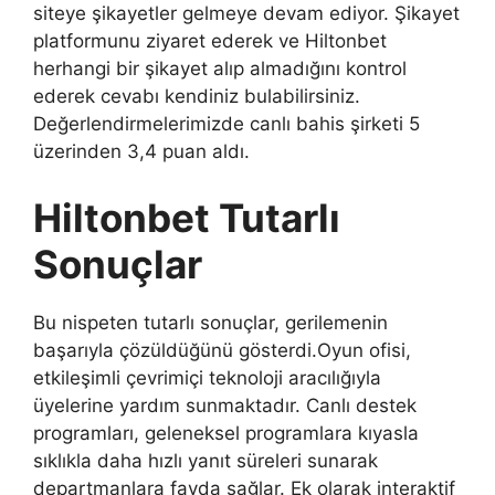
siteye şikayetler gelmeye devam ediyor. Şikayet
platformunu ziyaret ederek ve Hiltonbet
herhangi bir şikayet alıp almadığını kontrol
ederek cevabı kendiniz bulabilirsiniz.
Değerlendirmelerimizde canlı bahis şirketi 5
üzerinden 3,4 puan aldı.
Hiltonbet Tutarlı
Sonuçlar
Bu nispeten tutarlı sonuçlar, gerilemenin
başarıyla çözüldüğünü gösterdi.Oyun ofisi,
etkileşimli çevrimiçi teknoloji aracılığıyla
üyelerine yardım sunmaktadır. Canlı destek
programları, geleneksel programlara kıyasla
sıklıkla daha hızlı yanıt süreleri sunarak
departmanlara fayda sağlar. Ek olarak interaktif