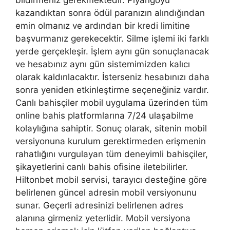
kazandıktan sonra ödül paranızın alındığından
emin olmanız ve ardından bir kredi limitine
başvurmanız gerekecektir. Silme işlemi iki farklı
yerde gerçekleşir. İşlem aynı gün sonuçlanacak
ve hesabınız aynı gün sistemimizden kalıcı
olarak kaldırılacaktır. İsterseniz hesabınızı daha
sonra yeniden etkinleştirme seçeneğiniz vardır.
Canlı bahisçiler mobil uygulama üzerinden tüm
online bahis platformlarına 7/24 ulaşabilme
kolaylığına sahiptir. Sonuç olarak, sitenin mobil
versiyonuna kurulum gerektirmeden erişmenin
rahatlığını vurgulayan tüm deneyimli bahisçiler,
şikayetlerini canlı bahis ofisine iletebilirler.
Hiltonbet mobil servisi, tarayıcı desteğine göre
belirlenen güncel adresin mobil versiyonunu
sunar. Geçerli adresinizi belirlenen adres
alanına girmeniz yeterlidir. Mobil versiyona