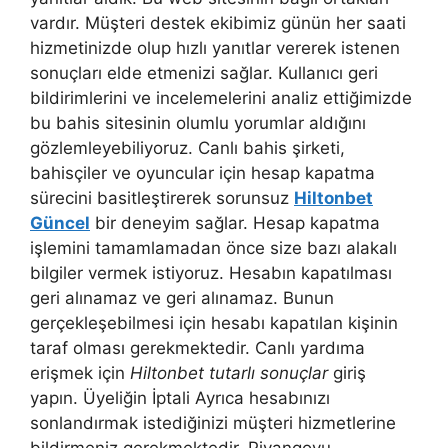
vardır. Müşteri destek ekibimiz günün her saati
hizmetinizde olup hızlı yanıtlar vererek istenen
sonuçları elde etmenizi sağlar. Kullanıcı geri
bildirimlerini ve incelemelerini analiz ettiğimizde
bu bahis sitesinin olumlu yorumlar aldığını
gözlemleyebiliyoruz. Canlı bahis şirketi,
bahisçiler ve oyuncular için hesap kapatma
sürecini basitleştirerek sorunsuz
Hiltonbet
Güncel
bir deneyim sağlar. Hesap kapatma
işlemini tamamlamadan önce size bazı alakalı
bilgiler vermek istiyoruz. Hesabın kapatılması
geri alınamaz ve geri alınamaz. Bunun
gerçekleşebilmesi için hesabı kapatılan kişinin
taraf olması gerekmektedir. Canlı yardıma
erişmek için
Hiltonbet tutarlı sonuçlar
giriş
yapın. Üyeliğin İptali Ayrıca hesabınızı
sonlandırmak istediğinizi müşteri hizmetlerine
bildirmeniz gerekmektedir. Piyangoyu