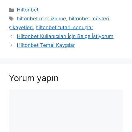
Kategoriler
Hiltonbet
Etiketler
hiltonbet maç izleme
,
hiltonbet müşteri
şikayetleri
,
hiltonbet tutarlı sonuçlar
Hiltonbet Kullanıcıları İçin Belge İstiyorum
Hiltonbet Temel Kaygılar
Yorum yapın
Yorum