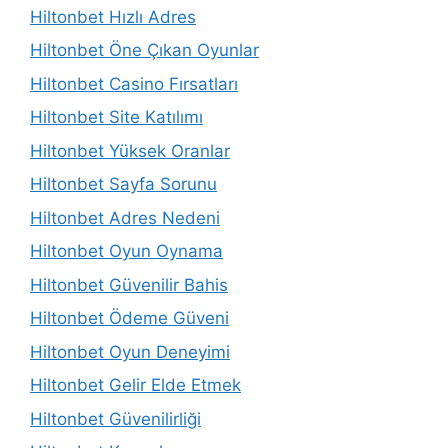
Hiltonbet Hızlı Adres
Hiltonbet Öne Çıkan Oyunlar
Hiltonbet Casino Fırsatları
Hiltonbet Site Katılımı
Hiltonbet Yüksek Oranlar
Hiltonbet Sayfa Sorunu
Hiltonbet Adres Nedeni
Hiltonbet Oyun Oynama
Hiltonbet Güvenilir Bahis
Hiltonbet Ödeme Güveni
Hiltonbet Oyun Deneyimi
Hiltonbet Gelir Elde Etmek
Hiltonbet Güvenilirliği