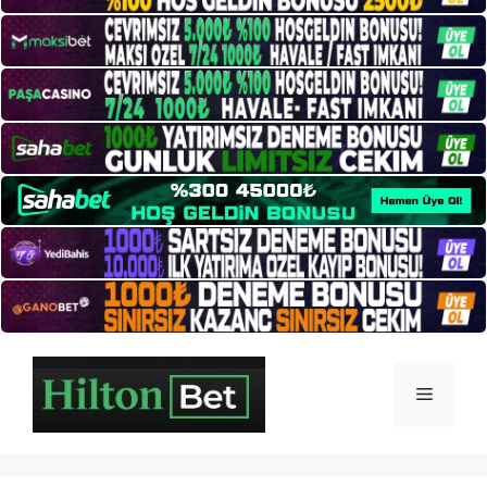
İçeriğe
atla
Menü