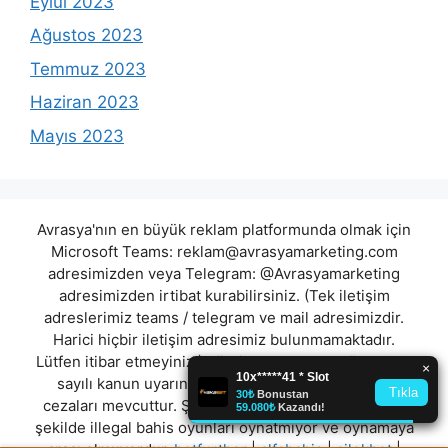
Eylül 2023
Ağustos 2023
Temmuz 2023
Haziran 2023
Mayıs 2023
Avrasya'nın en büyük reklam platformunda olmak için
Microsoft Teams:
reklam@avrasyamarketing.com
adresimizden veya Telegram: @Avrasyamarketing
adresimizden irtibat kurabilirsiniz. (Tek iletişim
adreslerimiz teams / telegram ve mail adresimizdir.
Harici hiçbir iletişim adresimiz bulunmamaktadır.
Lütfen itibar etmeyiniz.) Türkiye yasalarına göre 7258
sayılı kanun uyarınca yasa dışı bahis oynamanın
cezaları mevcuttur. Şu an bulunduğunuz site hiç bir
şekilde illegal bahis oyunları oynatmıyor ve oynamaya