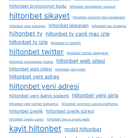
hiltonbet promosyon kodu
hiltonbet seçenekleri sunuyor
hiltonbet sikayet
hiltonbet sitesinin tam i̇ncelemesi
hiltonbet telegram
hiltonbet spor bahisleri
hiltonbet top stratejisi
hiltonbet tv
hiltonbet tv canli maç izle
hiltonbet tv izle
hiltonbet tv özelliği
hiltonbet twitter
hiltonbet twitter değişiklik
hiltonbet web sitesi
hiltonbet uluslararası lisansı
hiltonbet web sitesi
hiltonbet yatırımları
hiltonbet yeni adres
hiltonbet yeni adresi
hiltonbet yeni giris
hiltonbet yeni bahis sistemi
hiltonbet yeni twitter bağlantısı
hiltonbet çevrimiçi casino platformu
hiltonbet üyelik
hiltonbet üyelik süreci
hiltonbet üyelik süreci
hiltonbet üye ol oyunu nedir
kayit hiltonbet
mobil hiltonbet