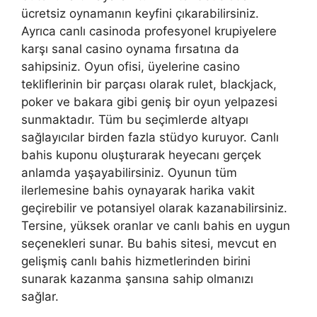
ücretsiz oynamanın keyfini çıkarabilirsiniz.
Ayrıca canlı casinoda profesyonel krupiyelere
karşı sanal casino oynama fırsatına da
sahipsiniz. Oyun ofisi, üyelerine casino
tekliflerinin bir parçası olarak rulet, blackjack,
poker ve bakara gibi geniş bir oyun yelpazesi
sunmaktadır. Tüm bu seçimlerde altyapı
sağlayıcılar birden fazla stüdyo kuruyor. Canlı
bahis kuponu oluşturarak heyecanı gerçek
anlamda yaşayabilirsiniz. Oyunun tüm
ilerlemesine bahis oynayarak harika vakit
geçirebilir ve potansiyel olarak kazanabilirsiniz.
Tersine, yüksek oranlar ve canlı bahis en uygun
seçenekleri sunar. Bu bahis sitesi, mevcut en
gelişmiş canlı bahis hizmetlerinden birini
sunarak kazanma şansına sahip olmanızı
sağlar.