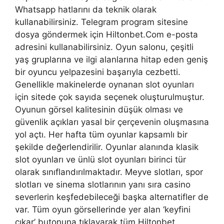
Whatsapp hatlarını da teknik olarak
kullanabilirsiniz. Telegram program sitesine
dosya göndermek için Hiltonbet.Com e-posta
adresini kullanabilirsiniz. Oyun salonu, çeşitli
yaş gruplarına ve ilgi alanlarına hitap eden geniş
bir oyuncu yelpazesini başarıyla cezbetti.
Genellikle makinelerde oynanan slot oyunları
için sitede çok sayıda seçenek oluşturulmuştur.
Oyunun görsel kalitesinin düşük olması ve
güvenlik açıkları yasal bir çerçevenin oluşmasına
yol açtı. Her hafta tüm oyunlar kapsamlı bir
şekilde değerlendirilir. Oyunlar alanında klasik
slot oyunları ve ünlü slot oyunları birinci tür
olarak sınıflandırılmaktadır. Meyve slotları, spor
slotları ve sinema slotlarının yanı sıra casino
severlerin keşfedebileceği başka alternatifler de
var. Tüm oyun görsellerinde yer alan ‘keyfini
çıkar’ butonuna tıklayarak tüm Hiltonbet